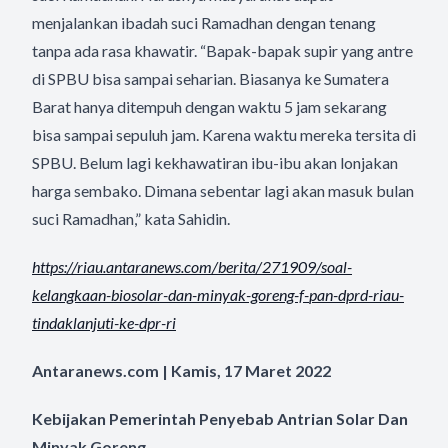
menjalankan ibadah suci Ramadhan dengan tenang
tanpa ada rasa khawatir. “Bapak-bapak supir yang antre
di SPBU bisa sampai seharian. Biasanya ke Sumatera
Barat hanya ditempuh dengan waktu 5 jam sekarang
bisa sampai sepuluh jam. Karena waktu mereka tersita di
SPBU. Belum lagi kekhawatiran ibu-ibu akan lonjakan
harga sembako. Dimana sebentar lagi akan masuk bulan
suci Ramadhan,” kata Sahidin.
https://riau.antaranews.com/
berita/271909/soal-
kelangkaan-
biosolar-dan-minyak-goreng-f-
pan-dprd-riau-
tindaklanjuti-
ke-dpr-ri
Antaranews.com | Kamis, 17 Maret 2022
Kebijakan Pemerintah Penyebab Antrian Solar Dan
Minyak Goreng