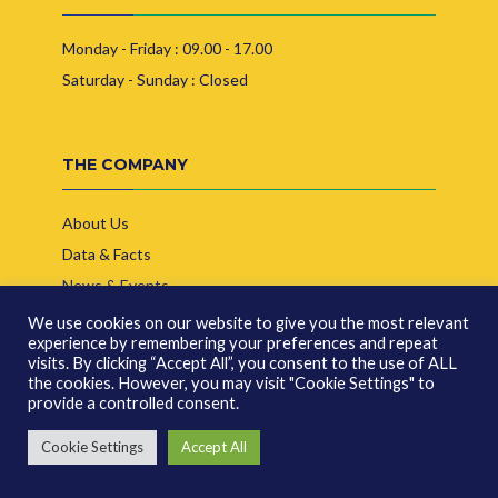
Monday - Friday : 09.00 - 17.00
Saturday - Sunday : Closed
THE COMPANY
About Us
Data & Facts
News & Events
Bulletin
We use cookies on our website to give you the most relevant
experience by remembering your preferences and repeat
visits. By clicking “Accept All”, you consent to the use of ALL
the cookies. However, you may visit "Cookie Settings" to
SUPPORTS
provide a controlled consent.
Cookie Settings
Accept All
Terms and Conditions
Sitemap