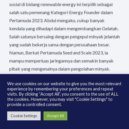
sosial di bidang renewable energy ini terpilih sebagai
salah satu pemenang Kategori Energy Founder dalam
Pertamuda 2023. Abdul mengaku, cukup banyak
kendala yang dihadapi dalam mengembangkan Gelatah.
Salah satunya bersaing dengan pengepul minyak jelantah
yang sudah bekerja sama dengan perusahaan besar.
Namun, Berkat Pertamuda Seed and Scale 2023, ia
mampu memperluas jaringannya dan semakin banyak
pihak yang mengenalnya dalam pengolahan minyak.
Sehingga ia berharap dari sisi pasokan minyak jelantah
We use cookies on our website to give you the most relevant
tak menemui kendala berarti. Selain itu, banyak
experience by remembering your preferences and repeat
mentoring dan masukan yang didapat selama mengikuti
visits. By clicking “Accept All”, you consent to the use of ALL
the cookies. However, you may visit "Cookie Settings" to
proses pemilihan top 3 Pertamuda Seed and Scale 2023
provide a controlled consent.
dan berarti untuk pengembangan usahanya ke depan.
Cookie Settings
Accept All
“Saran dari mentor dan para juri sangat insight full dan
membangun agar dapat dikembangkan ke ranah yang