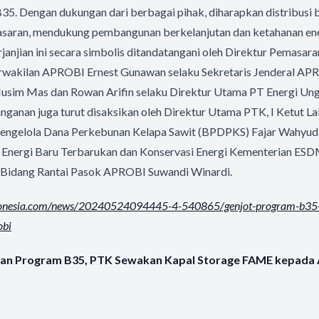
5. Dengan dukungan dari berbagai pihak, diharapkan distribusi b
sasaran, mendukung pembangunan berkelanjutan dan ketahanan ener
rjanjian ini secara simbolis ditandatangani oleh Direktur Pemasar
rwakilan APROBI Ernest Gunawan selaku Sekretaris Jenderal APR
usim Mas dan Rowan Arifin selaku Direktur Utama PT Energi Ung
ganan juga turut disaksikan oleh Direktur Utama PTK, I Ketut Lab
engelola Dana Perkebunan Kelapa Sawit (BPDPKS) Fajar Wahyudi
l Energi Baru Terbarukan dan Konservasi Energi Kementerian ESD
Bidang Rantai Pasok APROBI Suwandi Winardi.
donesia.com/news/20240524094445-4-540865/genjot-program-b35-
obi
an Program B35, PTK Sewakan Kapal Storage FAME kepada