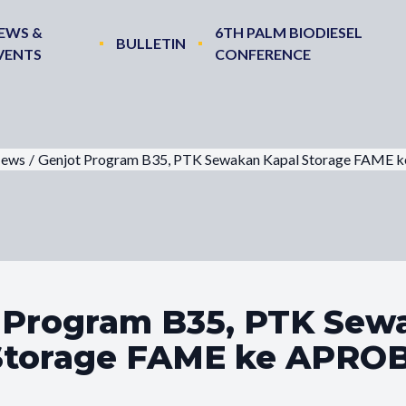
EWS &
6TH PALM BIODIESEL
BULLETIN
VENTS
CONFERENCE
ews
/
Genjot Program B35, PTK Sewakan Kapal Storage FAME 
 Program B35, PTK Sew
Storage FAME ke APROB