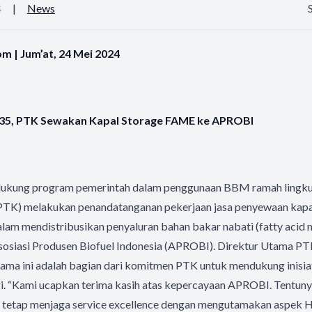
4
|
News
 | Jum’at, 24 Mei 2024
35, PTK Sewakan Kapal Storage FAME ke APROBI
ukung program pemerintah dalam penggunaan BBM ramah lingku
(PTK) melakukan penandatanganan pekerjaan jasa penyewaan kapa
dalam mendistribusikan penyaluran bahan bakar nabati (fatty acid
sosiasi Produsen Biofuel Indonesia (APROBI). Direktur Utama PTK
sama ini adalah bagian dari komitmen PTK untuk mendukung inisia
rgi. “Kami ucapkan terima kasih atas kepercayaan APROBI. Tentun
tetap menjaga service excellence dengan mengutamakan aspek He