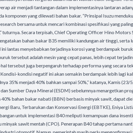
erap air menjadi tantangan dalam implementasinya lantaran adan
da komponen yang dilewati bahan bakar. “Prinsipal Isuzu menduku
esearch bersama untuk mencari kombinasi spesifikasi yang paling
,” tuturnya. Secara terpisah, Chief Operating Officer Hino Motors 
gatakan bahan bakar B35 memiliki kandungan air tinggi, serta l
l ini lantas menyebabkan terjadinya korosi yang berdampak buruk
uk tersebut adalah mesin yang cepat panas, lebih cepat terjadin
l-hal tersebut juga berpengaruh terhadap performa yang secara t
“Kondisi-kondisi negatif ini akan semakin berdampak lebih lagi ka
alnya 35% menjadi 40% bahkan sampai 50%,” katanya, Kamis (23/5
 dan Sumber Daya Mineral (ESDM) sebelumnya menargetkan prog
n 40% bahan bakar nabati (BBN) berbasis minyak sawit, dapat die
nergi Baru, Terbarukan dan Konservasi Energi (EBTKE), Eniya List
angan untuk implementasi B40 meliputi kemampuan dana insentif
 minyak sawit mentah (CPO). Penerapan B40 tahap pertama nant
industri otomotif. Namun, pemerintah masih perlu mengonfirmasi te