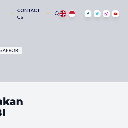
CONTACT
US
ke APROBI
akan
I