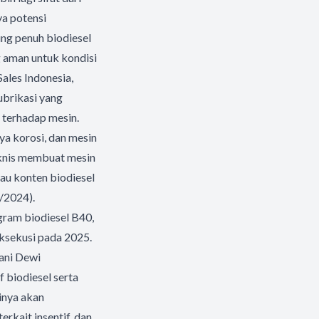
ya potensi
ng penuh biodiesel
 aman untuk kondisi
Sales Indonesia,
ubrikasi yang
 terhadap mesin.
ya korosi, dan mesin
eknis membuat mesin
lau konten biodiesel
/2024).
ram biodiesel B40,
ksekusi pada 2025.
iani Dewi
 biodiesel serta
inya akan
rkait insentif, dan