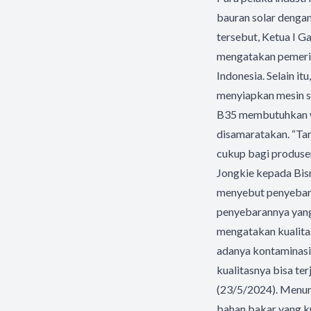
bauran solar denga
tersebut, Ketua I G
mengatakan pemerin
Indonesia. Selain it
menyiapkan mesin se
B35 membutuhkan w
disamaratakan. “Ta
cukup bagi produse
Jongkie kepada Bisn
menyebut penyebara
penyebarannya yang 
mengatakan kualita
adanya kontaminasi 
kualitasnya bisa te
(23/5/2024). Menur
bahan bakar yang kua