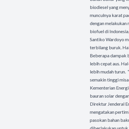
biodiesel yang meny
munculnya karat pa
dengan melakukan r
biofuel di Indonesia
Santiko Wardoyo men
terbilang buruk. Ha
Beberapa dampak bur
lebih cepat aus. Ha
lebih mudah turun. 
semakin tinggi mis
Kementerian Energi
bauran solar denga
Direktur Jenderal E
mengatakan pertimb
pasokan bahan baku
diberlakukan untuk 