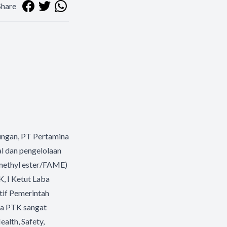
Share
ngan, PT Pertamina
l dan pengelolaan
 methyl ester/FAME)
, I Ketut Laba
tif Pemerintah
ya PTK sangat
alth, Safety,