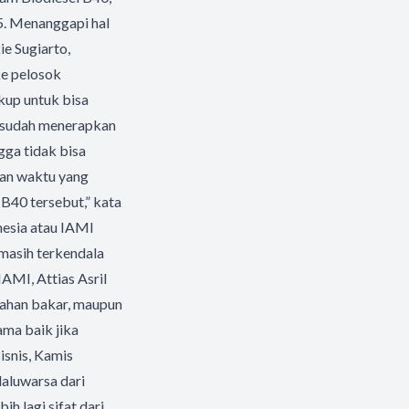
5. Menanggapi hal
e Sugiarto,
ke pelosok
ukup untuk bisa
ng sudah menerapkan
ga tidak bisa
kan waktu yang
B40 tersebut,” kata
nesia atau IAMI
masih terkendala
AMI, Attias Asril
bahan bakar, maupun
ama baik jika
isnis, Kamis
aluwarsa dari
h lagi sifat dari