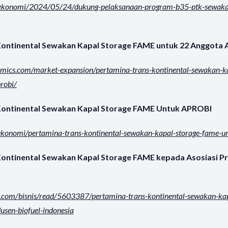
d/ekonomi/2024/05/24/dukung-pelaksanaan-program-b35-ptk-sewaka
Kontinental Sewakan Kapal Storage FAME untuk 22 Anggota
omics.com/market-expansion/pertamina-trans-kontinental-sewakan-k
robi/
Kontinental Sewakan Kapal Storage FAME Untuk APROBI
d/ekonomi/pertamina-trans-kontinental-sewakan-kapal-storage-fame-u
ontinental Sewakan Kapal Storage FAME kepada Asosiasi Pr
6.com/bisnis/read/5603387/pertamina-trans-kontinental-sewakan-ka
usen-biofuel-indonesia