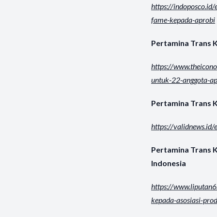
https://indoposco.i
fame-kepada-aprobi
Pertamina Trans 
https://www.theicon
untuk-22-anggota-ap
Pertamina Trans 
https://validnews.i
Pertamina Trans K
Indonesia
https://www.liputan
kepada-asosiasi-prod