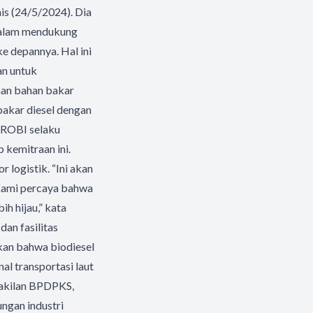
is (24/5/2024). Dia
dalam mendukung
 depannya. Hal ini
n untuk
an bahan bakar
bakar diesel dengan
APROBI selaku
kemitraan ini.
 logistik. “Ini akan
 Kami percaya bahwa
h hijau,” kata
dan fasilitas
kan bahwa biodiesel
l transportasi laut
wakilan BPDPKS,
ngan industri