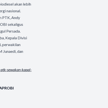
iodiesel akan lebih
gi nasional.
an PTK, Andy
OBI sekaligus
gul Persada.
a, Kepala Divisi
, perwakilan
M Junaedi, dan
ptk-sewakan-kapal-
 APROBI