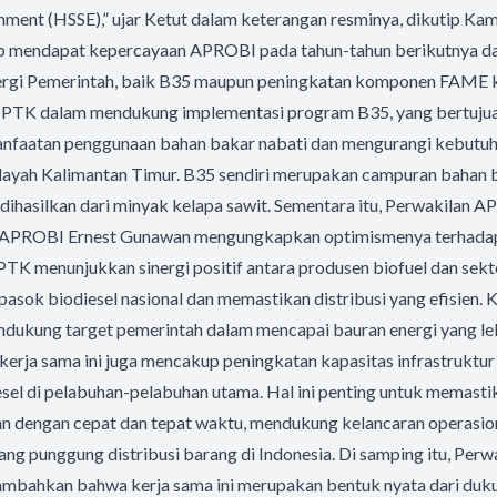
onment (HSSE),” ujar Ketut dalam keterangan resminya, dikutip Kam
ap mendapat kepercayaan APROBI pada tahun-tahun berikutnya 
rgi Pemerintah, baik B35 maupun peningkatan komponen FAME ke
 PTK dalam mendukung implementasi program B35, yang bertujua
nfaatan penggunaan bahan bakar nabati dan mengurangi kebutuh
wilayah Kalimantan Timur. B35 sendiri merupakan campuran bahan 
dihasilkan dari minyak kelapa sawit. Sementara itu, Perwakilan 
l APROBI Ernest Gunawan mengungkapkan optimismenya terhadap 
TK menunjukkan sinergi positif antara produsen biofuel dan sektor
asok biodiesel nasional dan memastikan distribusi yang efisien.
ndukung target pemerintah dalam mencapai bauran energi yang lebi
, kerja sama ini juga mencakup peningkatan kapasitas infrastruktur 
sel di pelabuhan-pelabuhan utama. Hal ini penting untuk memasti
n dengan cepat dan tepat waktu, mendukung kelancaran operasiona
ng punggung distribusi barang di Indonesia. Di samping itu, Per
mbahkan bahwa kerja sama ini merupakan bentuk nyata dari duku