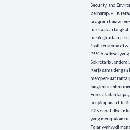
Security, and Envir
berharap, PTK tet
program bauran ene
merupakan langkah
meningkatkan pema
fosil, terutama di 
35% biodiesel yang 
Sekretaris Jendera
Kerja sama dengan P
memperkuat rantai p
langkah ini akan me
Ernest. Lebih lanjut
penyimpanan biodie
B35 dapat disalurka
yang merupakan tula
Fajar Wahyudi mena