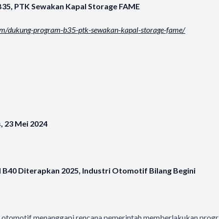
35, PTK Sewakan Kapal Storage FAME
com/dukung-program-b35-ptk-sewakan-kapal-storage-fame/
, 23 Mei 2024
 B40 Diterapkan 2025, Industri Otomotif Bilang Begini
ri otomotif menanggapi rencana pemerintah memberlakukan progr