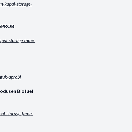
n-kapal-storage-
 APROBI
apal-storage-fame-
ntuk-aprobi
odusen Biofuel
pal-storage-fame-