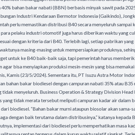
n 40% bahan bakar nabati (BBN) berbasis minyak sawit pada 202
abungan Industri Kendaraan Bermotor Indonesia (Gaikindo), Jongki
tah perlu memastikan distribusi B40 secara menyeluruh sampai 
u, para pelaku industri otomotif juga harus diberikan waktu yang c
suai dengan kriteria dari B40. Terlebih lagi, setiap pabrikan ya
aktunya masing-masing untuk mempersiapkan produknya, sehing
rget untuk ke B40 baik-baik saja, tapi pemerintah harus memberi
n agar bisa menyiapkan produksi mesin-mesin yang bisa memakai 
is, Kamis (23/5/2024). Sementara itu, PT Isuzu Astra Motor Indo
n bahan bakar biodiesel dengan campuran nabati 35% atau B35 
tidak menyeluruh. Business Operation & Strategy Division Head I
s yang tidak merata tersebut meliputi campuran kadar air dalam 
dari biodiesel. “Bahan bakar murni ataupun biosolar akan sama-s
rjaga dengan baik terutama dalam distribusinya,” katanya kepada B
utnya, implementasi dari biodiesel perlu memperhatikan masa kad
litasnya rentan tergerus dalam kurun waktu relatif singkat. Terlebi