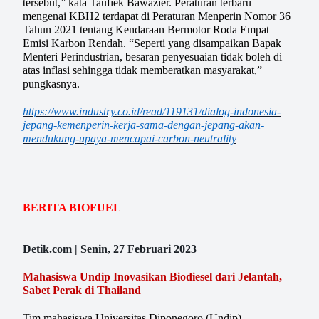
tersebut,” kata Taufiek Bawazier. Peraturan terbaru
mengenai KBH2 terdapat di Peraturan Menperin Nomor 36
Tahun 2021 tentang Kendaraan Bermotor Roda Empat
Emisi Karbon Rendah. “Seperti yang disampaikan Bapak
Menteri Perindustrian, besaran penyesuaian tidak boleh di
atas inflasi sehingga tidak memberatkan masyarakat,”
pungkasnya.
https://www.industry.co.id/read/119131/dialog-indonesia-
jepang-kemenperin-kerja-sama-dengan-jepang-akan-
mendukung-upaya-mencapai-carbon-neutrality
BERITA BIOFUEL
Detik.com | Senin, 27 Februari 2023
Mahasiswa Undip Inovasikan Biodiesel dari Jelantah,
Sabet Perak di Thailand
Tim mahasiswa Universitas Diponegoro (Undip)