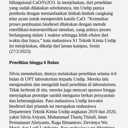
bifungsional CaO/Fe2O3. Ia menjelaskan, dari penelitian
yang sudah dilakukan sebelumnya, tim Undip punya
pembeda dengan memanfaatkan limbah-limbah cangkang
telur ayam untuk memperoleh katalis CaO. “Kemudian
proses pembuatan biodiesel dilakukan dengan metode
esterifikasi-transesterifikasi simultan, yang artinya proses
berlangsung dalam 1 reaktor sehingga lebih efisien dari
waktu dan biaya,” kata mahasiswa S1 Teknik Kimia Undip
ini menjelaskan, dikutip dari laman kampus, Senin
(27/2/2023).
Penelitian hingga 6 Bulan
Silvia menuturkan, timnya melakukan penelitian selama 4-6
bulan di UPT laboratorium terpadu Undip. Mereka lalu
menganalisis dan mengolah hasil penelitian di laboratorium.
Tidak berhenti di situ, mereka juga mencari sponsor hingga
menyiapkan prototipe sambil mengurus berkas persyaratan
dan keberangkatan. Para mahasiswa Undip inovator
biodiesel dari jelantah ini merupakan mahasiswa
Departemen Teknik Kimia Undip angkatan 2019 dan 2020,
yakni Silvia Ariyani, Muhammad Thariq Thirafi, Intan
Permatasari Abriyanto, Raga Bimantoro, Devintya Wu
Meyli, dan Lutfi Lubihanto. Para mahasiswa ini dibimbing