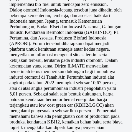
implementasi bio-fuel untuk mencapai zero emission.
Dialog otomotif Indonesia-Jepang tersebut juga dihadiri oleh
beberapa kementerian, lembaga, dan asosiasi baik dari
Indonesia maupun Jepang, termasuk Kementerian
Perhubungan, Badan Riset dan Inovasi Nasional, Gabungan
Industri Kendaraan Bermotor Indonesia (GAIKINDO), PT
Pertamina, dan Asosiasi Produsen Biofuel Indonesia
(APROBI). Forum tersebut diharapkan dapat menjadi
platform untuk kemitraan strategis antar kedua negara,
menyediakan informasi mengenai situasi terkini serta
kebijakan terbaru, terutama pada industri otomotif. Dalam
kesempatan yang sama, Dirjen ILMATE menyatakan
pemerintah terus memberikan dukungan bagi tumbuhnya
industri otomotif di Tanah Air. Pertumbuhan industri alat
angkut pada tahun 2022 meningkat sebesar 10,67 persen,
atau di atas angka pertumbuhan industri pengolahan yaitu
5,01 persen. Sebagai salah satu bentuk dukungan, harga
patokan kendaraan bermotor hemat energi dan harga
terjangkau atau low cost green car (KBH2/LGCC) akan
mengalami penyesuaian sebesar lima persen. “Pemerintah
memahami bahwa ada peningkatan cost of production pada
produksi kendaraan KBH2, kenaikan bahan baku serta biaya
logistik mengakibatkan diperlukannya penyesuaian