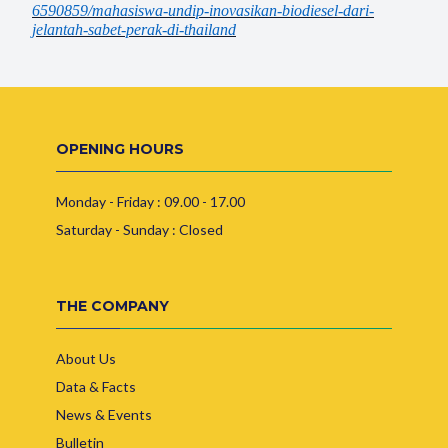
6590859/mahasiswa-undip-inovasikan-biodiesel-dari-
jelantah-sabet-perak-di-thailand
OPENING HOURS
Monday - Friday : 09.00 - 17.00
Saturday - Sunday : Closed
THE COMPANY
About Us
Data & Facts
News & Events
Bulletin