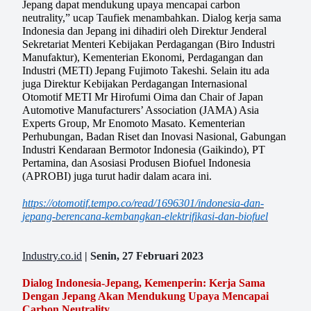
Jepang dapat mendukung upaya mencapai carbon
neutrality,” ucap Taufiek menambahkan. Dialog kerja sama
Indonesia dan Jepang ini dihadiri oleh Direktur Jenderal
Sekretariat Menteri Kebijakan Perdagangan (Biro Industri
Manufaktur), Kementerian Ekonomi, Perdagangan dan
Industri (METI) Jepang Fujimoto Takeshi. Selain itu ada
juga Direktur Kebijakan Perdagangan Internasional
Otomotif METI Mr Hirofumi Oima dan Chair of Japan
Automotive Manufacturers’ Association (JAMA) Asia
Experts Group, Mr Enomoto Masato. Kementerian
Perhubungan, Badan Riset dan Inovasi Nasional, Gabungan
Industri Kendaraan Bermotor Indonesia (Gaikindo), PT
Pertamina, dan Asosiasi Produsen Biofuel Indonesia
(APROBI) juga turut hadir dalam acara ini.
https://otomotif.tempo.co/read/1696301/indonesia-dan-
jepang-berencana-kembangkan-elektrifikasi-dan-biofuel
Industry.co.id
| Senin, 27 Februari 2023
Dialog Indonesia-Jepang, Kemenperin: Kerja Sama
Dengan Jepang Akan Mendukung Upaya Mencapai
Carbon Neutrality