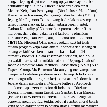
dengan Jepang dapat mendukung upaya mencapai carbon
neutrality,” ujar Taufiek. Direktur Jenderal Sekretariat
Menteri Kebijakan Perdagangan (Biro Industri Manufaktur),
Kementerian Ekonomi, Perdagangan dan Industri (METI)
Jepang Mr. Fujimoto Takeshi yang hadir dalam kesempatan
tersebut menjelaskan, kebijakan terbaru Jepang untuk
Carbon Neutrality (CN) mencakup promosi elektrifikasi,
hidrogen, dan bahan bakar netral karbon. Sedangkan
Direktur Kebijakan Perdagangan Internasional Otomotif
METI Mr. Hirofumi Oima menyebutkan, saat ini telah
terjalin program kerja sama antara Indonesia dan Jepang di
bidang elektrifikasi kendaraan dan bahan bakar CN
termasuk bio-fuel. Dalam kesempatan tersebut, hadir pula
perwakilan asosiasi manufaktur otomotif Jepang. Chair of
Japan Automotive Manufacturers’ Association (JAMA) Asia
Experts Group, Mr. Enomoto Masato yang menyampaikan
mengenai kontribusi produsen mobil Jepang di Indonesia
serta mengusulkan program kerja sama antara Indonesia dan
Jepang dalam mempelajari Multiple Pathway Approach
untuk mencapai zero emission di Indonesia. Direktur
Bioenergi Kementerian Energi dan Sumber Daya Mineral
(ESDM) Edi Wibowo memberikan informasi mengenai
pengembangan bio-fuel terkini sebagai sumber energi bersih
yang berkelanjutan serta beberapa strategi untuk memajukan