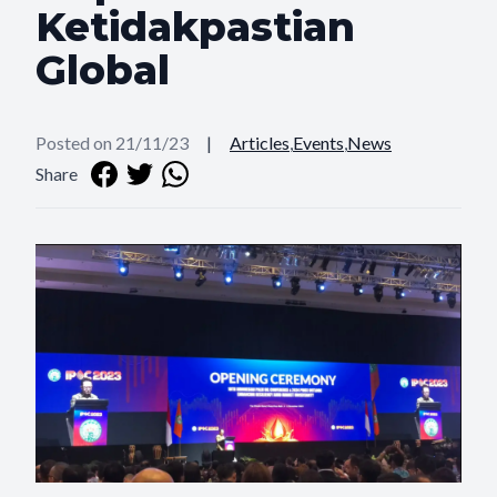
Ketidakpastian
Global
Posted on 21/11/23
|
Articles
,
Events
,
News
Share