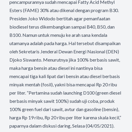
pencampurannya sudah mencapai Fatty Acid Methyl
Esters (FAME) 30% atau dikenal dengan program B30.
Presiden Joko Widodo bertitah agar pemanfaatan
biodiesel terus dikembangkan sampai B40, B50, dan
B100. Namun untuk menuju ke arah sana kendala
utamanya adalah pada harga. Hal tersebut disampaikan
oleh Sekretaris Jenderal Dewan Energi Nasional (DEN)
Djoko Siswanto. Menurutnya jika 100% berbasis sawit,
maka harga bensin atau diesel ini nantinya bisa
mencapai tiga kali lipat dari bensin atau diesel berbasis
minyak mentah (fosil), yakni bisa mencapai Rp 20 ribu
per liter. “Pertamina sudah launching D100 (green diesel
berbasis minyak sawit 100%) sudah uji coba, produk
100% green fuel dari sawit, avtur dan gasoline (bensin),
harga Rp 19 ribu, Rp 20 ribu per liter karena skala kecil,”
paparnya dalam diskusi daring, Selasa (04/05/2021).