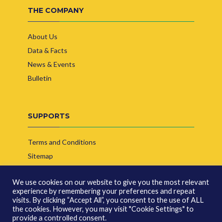
THE COMPANY
About Us
Data & Facts
News & Events
Bulletin
SUPPORTS
Terms and Conditions
Sitemap
Contact Us
We use cookies on our website to give you the most relevant
experience by remembering your preferences and repeat
visits. By clicking “Accept All”, you consent to the use of ALL
the cookies. However, you may visit "Cookie Settings" to
provide a controlled consent.