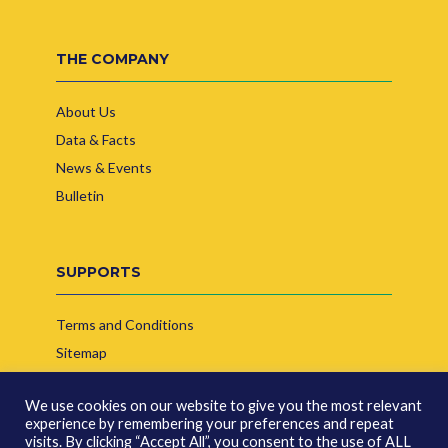
THE COMPANY
About Us
Data & Facts
News & Events
Bulletin
SUPPORTS
Terms and Conditions
Sitemap
Contact Us
We use cookies on our website to give you the most relevant
experience by remembering your preferences and repeat
visits. By clicking “Accept All”, you consent to the use of ALL