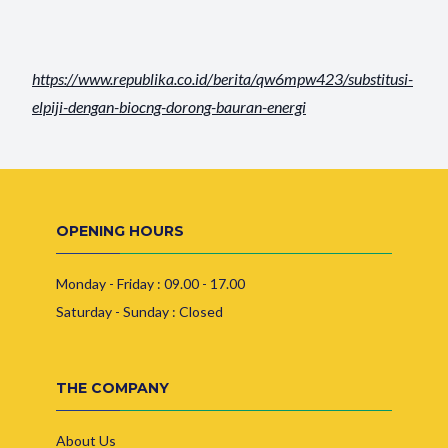
https://www.republika.co.id/
berita/qw6mpw423/substitusi-
elpiji-dengan-biocng-dorong-
bauran-energi
OPENING HOURS
Monday - Friday : 09.00 - 17.00
Saturday - Sunday : Closed
THE COMPANY
About Us