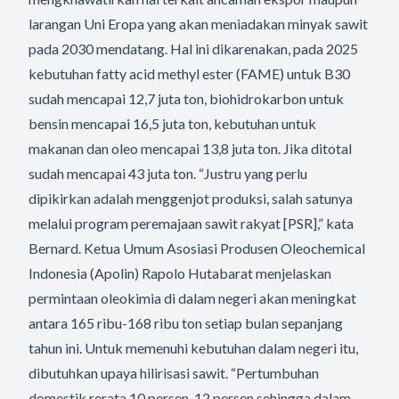
larangan Uni Eropa yang akan meniadakan minyak sawit
pada 2030 mendatang. Hal ini dikarenakan, pada 2025
kebutuhan fatty acid methyl ester (FAME) untuk B30
sudah mencapai 12,7 juta ton, biohidrokarbon untuk
bensin mencapai 16,5 juta ton, kebutuhan untuk
makanan dan oleo mencapai 13,8 juta ton. Jika ditotal
sudah mencapai 43 juta ton. “Justru yang perlu
dipikirkan adalah menggenjot produksi, salah satunya
melalui program peremajaan sawit rakyat [PSR],” kata
Bernard. Ketua Umum Asosiasi Produsen Oleochemical
Indonesia (Apolin) Rapolo Hutabarat menjelaskan
permintaan oleokimia di dalam negeri akan meningkat
antara 165 ribu-168 ribu ton setiap bulan sepanjang
tahun ini. Untuk memenuhi kebutuhan dalam negeri itu,
dibutuhkan upaya hilirisasi sawit. “Pertumbuhan
domestik rerata 10 persen-12 persen sehingga dalam