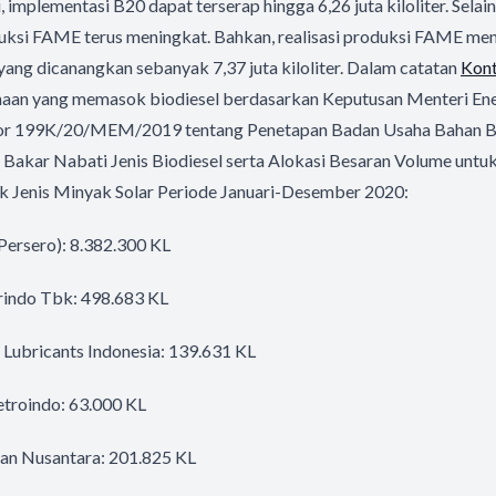
, implementasi B20 dapat terserap hingga 6,26 juta kiloliter. Selain
duksi FAME terus meningkat. Bahkan, realisasi produksi FAME men
t yang dicanangkan sebanyak 7,37 juta kiloliter. Dalam catatan
Kont
aan yang memasok biodiesel berdasarkan Keputusan Menteri En
r 199K/20/MEM/2019 tentang Penetapan Badan Usaha Bahan B
Bakar Nabati Jenis Biodiesel serta Alokasi Besaran Volume unt
 Jenis Minyak Solar Periode Januari-Desember 2020:
ersero): 8.382.300 KL
ndo Tbk: 498.683 KL
ubricants Indonesia: 139.631 KL
troindo: 63.000 KL
an Nusantara: 201.825 KL