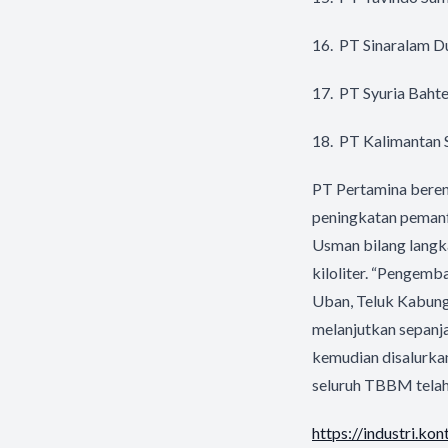
16. PT Sinaralam D
17. PT Syuria Baht
18. PT Kalimantan 
PT Pertamina beren
peningkatan pemanf
Usman bilang langka
kiloliter. “Pengemb
Uban, Teluk Kabung
melanjutkan sepanj
kemudian disalurka
seluruh TBBM telah
https://industri.ko