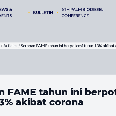
EWS &
6TH PALM BIODIESEL
BULLETIN
VENTS
CONFERENCE
/
Articles
/
Serapan FAME tahun ini berpotensi turun 13% akibat
n FAME tahun ini berpo
13% akibat corona