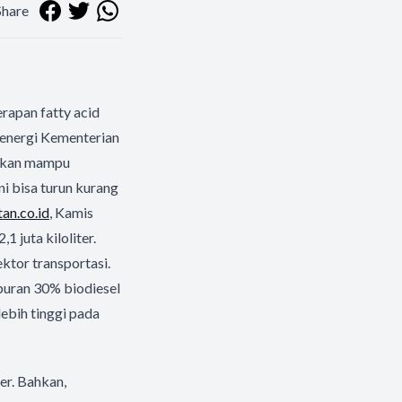
Share
apan fatty acid
oenergi Kementerian
apkan mampu
ni bisa turun kurang
an.co.id
, Kamis
 juta kiloliter.
ktor transportasi.
uran 30% biodiesel
ebih tinggi pada
er. Bahkan,