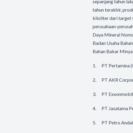
sepanjang tahun lalu
tahun terakhir, pro
kiloliter dari targe
perusahaan-perusah
Daya Mineral Nomo
Badan Usaha Bahan 
Bahan Bakar Minyak
1. PT Pertamina (P
2. PT AKR Corpori
3. PT Exxonmobil L
4. PT Jasatama Pe
5. PT Petro Andal