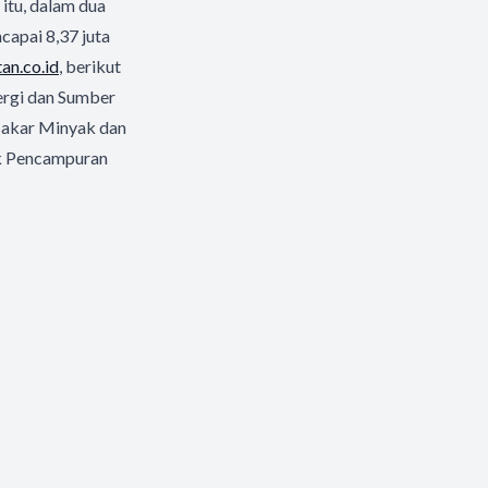
 itu, dalam dua
capai 8,37 juta
an.co.id
, berikut
ergi dan Sumber
akar Minyak dan
uk Pencampuran