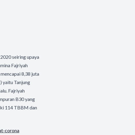
 2020 seiring upaya
mina Fajriyah
 mencapai 8,38 juta
) yaitu Tanjung
lalu. Fajriyah
campuran B30 yang
iliki 114 TBBM dan
at-corona