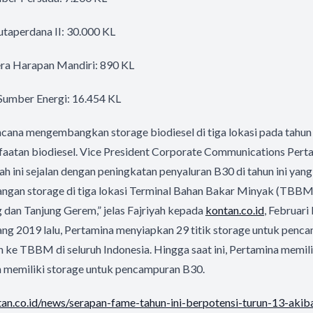
utaperdana II: 30.000 KL
era Harapan Mandiri: 890 KL
Sumber Energi: 16.454 KL
cana mengembangkan storage biodiesel di tiga lokasi pada tahun
aatan biodiesel. Vice President Corporate Communications Perta
h ini sejalan dengan peningkatan penyaluran B30 di tahun ini yang
angan storage di tiga lokasi Terminal Bahan Bakar Minyak (TBBM
 dan Tanjung Gerem,” jelas Fajriyah kepada
kontan.co.id
, Februari 
ang 2019 lalu, Pertamina menyiapkan 29 titik storage untuk pen
n ke TBBM di seluruh Indonesia. Hingga saat ini, Pertamina mem
 memiliki storage untuk pencampuran B30.
ntan.co.id/news/serapan-fame-tahun-ini-berpotensi-turun-13-akib