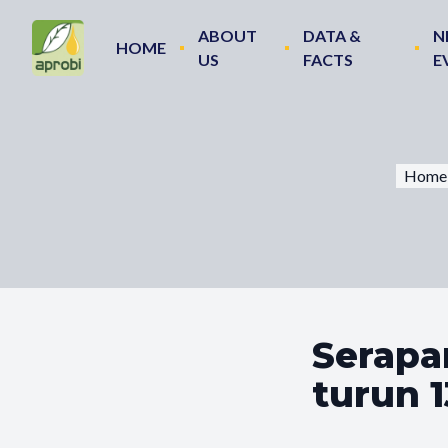
ABOUT
DATA &
N
HOME
US
FACTS
E
Home
Serapa
turun 