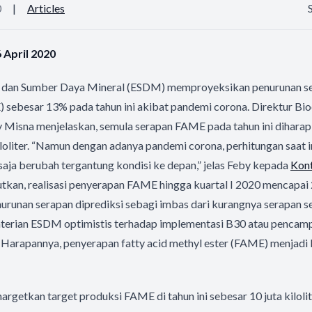
0
|
Articles
 April 2020
 dan Sumber Daya Mineral (ESDM) memproyeksikan penurunan ser
) sebesar 13% pada tahun ini akibat pandemi corona. Direktur Bi
Misna menjelaskan, semula serapan FAME pada tahun ini dihar
iloliter. “Namun dengan adanya pandemi corona, perhitungan saat i
 saja berubah tergantung kondisi ke depan,” jelas Feby kepada
Kont
tkan, realisasi penyerapan FAME hingga kuartal I 2020 mencapai 2,1
urunan serapan diprediksi sebagi imbas dari kurangnya serapan se
erian ESDM optimistis terhadap implementasi B30 atau pencamp
 Harapannya, penyerapan fatty acid methyl ester (FAME) menjadi l
rgetkan target produksi FAME di tahun ini sebesar 10 juta kilolit