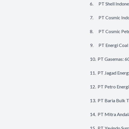
6. PT Shell Indone
7. PT Cosmic Indo
8. PT Cosmic Petr
9. PT Energi Coal 
10. PT Gasemas: 6
11. PT Jagad Energ
12. PT Petro Energ
13. PT Baria Bulk T
14. PT Mitra Andal
15. PT Yavindo Sum