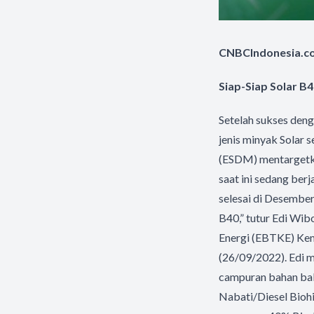
CNBCIndonesia.co
Siap-Siap Solar B4
Setelah sukses de
jenis minyak Solar
(ESDM) mentargetka
saat ini sedang ber
selesai di Desember
B40,” tutur Edi Wib
Energi (EBTKE) Kem
(26/09/2022). Edi m
campuran bahan bak
Nabati/Diesel Bioh