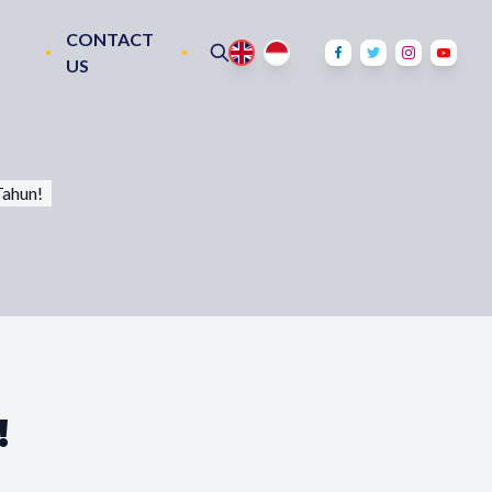
CONTACT
US
Tahun!
!