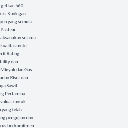
argetkan 560
amis-Kuningan-
mpuh yang semula
-Pasteur-
ilaksanakan selama
 kualitas mutu
rit Rating
bility dan
an Minyak dan Gas
adan Riset dan
apa Sawit
ng Pertamina
valuasi untuk
 yang telah
ung pengujian dan
terus berkomitmen