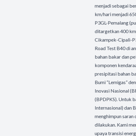
menjadi sebagai ber
km/hari menjadi 650
P3GL-
Pemalang (put
ditargetkan 400 km
Cikampek-
Cipali-P
Road Test B40 di an
bahan bakar dan pe
komponen kendaraan,
presipitasi bahan b
Bumi “Lemigas” den
Inovasi Nasional (
(BPDPKS). Untuk ba
Internasional) dan 
menghimpun saran d
dilakukan. Kami me
upaya transisi ene