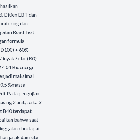
ghasilkan
i, Ditjen EBT dan
nitoring dan
giatan Road Test
gan formula
 (D100) + 60%
inyak Solar (B0).
27-04 Bioenergi
enjadi maksimal
 0,5 %massa,
Edi. Pada pengujian
ing 2 unit, serta 3
st B40 terdapat
paikan bahwa saat
tinggalan dan dapat
an jarak dan rute