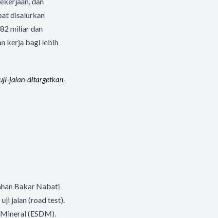
ekerjaan, dan
at disalurkan
,82 miliar dan
 kerja bagi lebih
ji-jalan-
ditargetkan-
ahan Bakar Nabati
i jalan (road test).
a Mineral (ESDM).