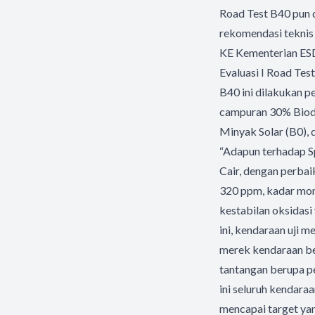
Road Test B40 pun d
rekomendasi teknis 
KE Kementerian ES
Evaluasi I Road Tes
B40 ini dilakukan p
campuran 30% Biod
Minyak Solar (B0),
“Adapun terhadap S
Cair, dengan perba
320 ppm, kadar mon
kestabilan oksidasi
ini, kendaraan uji 
merek kendaraan ber
tantangan berupa p
ini seluruh kendara
mencapai target ya