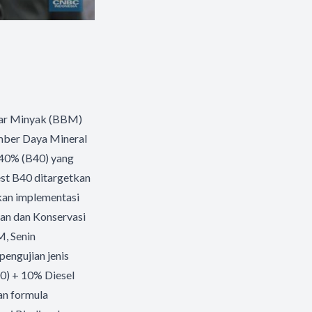
kar Minyak (BBM)
umber Daya Mineral
 40% (B40) yang
est B40 ditargetkan
akan implementasi
kan dan Konservasi
, Senin
pengujian jenis
0) + 10% Diesel
an formula