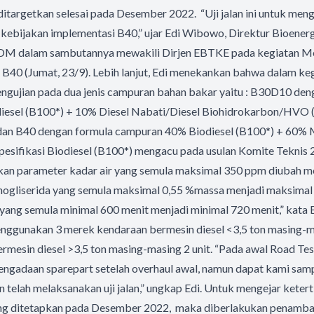
itargetkan selesai pada Desember 2022. “Uji jalan ini untuk men
kebijakan implementasi B40,” ujar Edi Wibowo, Direktur Bioenerg
DM dalam sambutannya mewakili Dirjen EBTKE pada kegiatan Mo
t B40 (Jumat, 23/9). Lebih lanjut, Edi menekankan bahwa dalam ke
engujian pada dua jenis campuran bahan bakar yaitu : B30D10 den
iesel (B100*) + 10% Diesel Nabati/Diesel Biohidrokarbon/HVO
 dan B40 dengan formula campuran 40% Biodiesel (B100*) + 60% M
pesifikasi Biodiesel (B100*) mengacu pada usulan Komite Teknis 
ikan parameter kadar air yang semula maksimal 350 ppm diubah m
ogliserida yang semula maksimal 0,55 %massa menjadi maksimal
 yang semula minimal 600 menit menjadi minimal 720 menit,” kata 
menggunakan 3 merek kendaraan bermesin diesel <3,5 ton masing-mas
mesin diesel >3,5 ton masing-masing 2 unit. “Pada awal Road Te
engadaan sparepart setelah overhaul awal, namun dapat kami sam
an telah melaksanakan uji jalan,” ungkap Edi. Untuk mengejar keter
ng ditetapkan pada Desember 2022, maka diberlakukan penambah