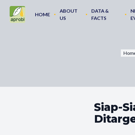
ABOUT
DATA &
N
HOME
US
FACTS
E
Hom
Siap-Si
Ditarg