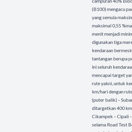
campuran 40% Biodi
(B100) mengacu pad
yang semula maksim
maksimal 0,55 %mas
menit menjadi minim
digunakan tiga mere
kendaraan bermesin 
tantangan berupa p
ini seluruh kendara
mencapai target ya
rute yakni, untuk k
km/hari dengan rute
(puter balik) – Sub
ditargetkan 400 km/
Cikampek – Cipali –
selama Road Test B4