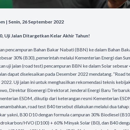
m | Senin, 26 September 2022
0, Uji Jalan Ditargetkan Kelar Akhir Tahun!
ngan pencampuran Bahan Bakar Nabati (BBN) ke dalam Bahan Ba
 sebesar 30% (B30), pemerintah melalui Kementerian Energi dan S
n uji jalan (road test) pencampuran BBN ke dalam Solar sebesar
jalan dapat diselesaikan pada Desember 2022 mendatang. “Road t
 2022. Uji jalan ini untuk menghasilkan rekomendasi teknis kebij
owo, Direktur Bioenergi Direktorat Jenderal Energi Baru Terbaru
enterian ESDM, dikutip dari keterangan resmi Kementerian ESDM
enambahkan, road test B40 tersebut dilakukan melalui dua tahap 
ar yakni, B30 D10 dengan formula campuran 30% Biodiesel (B10
idrokarbon/HVO (D100) + 60% Minyak Solar (B0), dan B40 deng