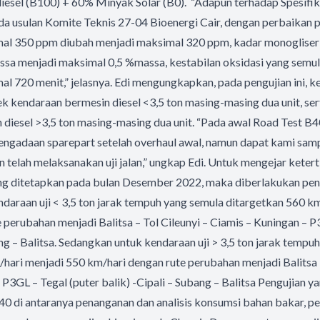
esel (B100) + 60% Minyak Solar (B0). “Adapun terhadap Spesifika
a usulan Komite Teknis 27-04 Bioenergi Cair, dengan perbaikan p
al 350 ppm diubah menjadi maksimal 320 ppm, kadar monogliser
sa menjadi maksimal 0,5 %massa, kestabilan oksidasi yang semu
al 720 menit,” jelasnya. Edi mengungkapkan, pada pengujian ini, k
k kendaraan bermesin diesel <3,5 ton masing-masing dua unit, ser
diesel >3,5 ton masing-masing dua unit. “Pada awal Road Test B4
engadaan sparepart setelah overhaul awal, namun dapat kami sam
an telah melaksanakan uji jalan,” ungkap Edi. Untuk mengejar keter
ng ditetapkan pada bulan Desember 2022, maka diberlakukan pe
endaraan uji < 3,5 ton jarak tempuh yang semula ditargetkan 560 k
 perubahan menjadi Balitsa – Tol Cileunyi – Ciamis – Kuningan –
ang – Balitsa. Sedangkan untuk kendaraan uji > 3,5 ton jarak tempu
hari menjadi 550 km/hari dengan rute perubahan menjadi Balitsa 
 P3GL – Tegal (puter balik) -Cipali – Subang – Balitsa Pengujian y
0 di antaranya penanganan dan analisis konsumsi bahan bakar, pe