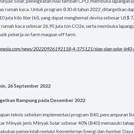
inyak Solar, peningkatan nilai tambah CPO, membuka lapangan p
as rumah kaca. Untuk program B30 di tahun 2022, ditargetkan dap
 10 juta kilo liter (kl), yang dapat menghemat devisa sebesar US$ 7
 rumah kaca sebesar 26,95 juta ton CO2e, serta membuka lapangan
 baik pekerja on farm maupun off farm.
onesia.com/
news/20220926192118-4-375121/
siap-siap-solar-b40-u
nin, 26 September 2022
targetkan Rampung pada Desember 2022
apan teknis sebelum implementasi program B40, pencampuran B
r Minyak jenis Minyak Solar sebesar 40% (B40) memasuki tahap uj
dilakukan pemerintah melalui Kementerian Energi dan Sumber Day