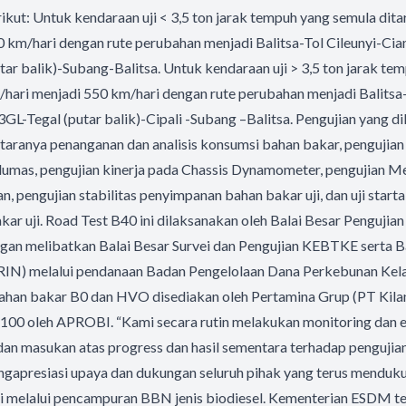
ikut: Untuk kendaraan uji < 3,5 ton jarak tempuh yang semula dit
 km/hari dengan rute perubahan menjadi Balitsa-Tol Cileunyi-Ci
ar balik)-Subang-Balitsa. Untuk kendaraan uji > 3,5 ton jarak te
/hari menjadi 550 km/hari dengan rute perubahan menjadi Balitsa
3GL-Tegal (putar balik)-Cipali -Subang –Balitsa. Pengujian yang d
taranya penanganan dan analisis konsumsi bahan bakar, pengujian
lumas, pengujian kinerja pada Chassis Dynamometer, pengujian Me
 pengujian stabilitas penyimpanan bahan bakar uji, dan uji starta
akar uji. Road Test B40 ini dilaksanakan oleh Balai Besar Penguji
gan melibatkan Balai Besar Survei dan Pengujian KEBTKE serta B
BRIN) melalui pendanaan Badan Pengelolaan Dana Perkebunan Kel
han bakar B0 dan HVO disediakan oleh Pertamina Grup (PT Kila
B100 oleh APROBI. “Kami secara rutin melakukan monitoring dan e
an masukan atas progress dan hasil sementara terhadap pengujian
ngapresiasi upaya dan dukungan seluruh pihak yang terus menduk
rgi melalui pencampuran BBN jenis biodiesel. Kementerian ESDM 