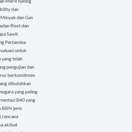
an Merit Rating
bility dan
an Minyak dan Gas
adan Riset dan
apa Sawit
ng Pertamina
valuasi untuk
 yang telah
ung pengujian dan
terus berkomitmen
yang dibutuhkan
 negara yang paling
ementasi B40 yang
n BBN jenis
, rencana
sa akibat