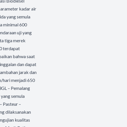
si Biodiesel
arameter kadar air
ida yang semula
la minimal 600
endaraan uji yang
ta tiga merek
0 terdapat
paikan bahwa saat
tinggalan dan dapat
nambahan jarak dan
m/hari menjadi 650
 P3GL – Pemalang
h yang semula
– Pasteur –
ang dilaksanakan
ngujian kualitas