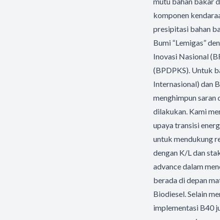
mutu bahan bakar d
komponen kendaraan,
presipitasi bahan b
Bumi “Lemigas” den
Inovasi Nasional (
(BPDPKS). Untuk ba
Internasional) dan 
menghimpun saran d
dilakukan. Kami me
upaya transisi ene
untuk mendukung ren
dengan K/L dan stak
advance dalam mene
berada di depan mat
Biodiesel. Selain m
implementasi B40 j