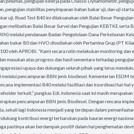
an pelumas, pengujian kinerja pada Chassis Dynamometer, penguji
 pengujian stabilitas penyimpanan bahan bakar uji, dan uji starta
akar uji. Road Test B40 ini dilaksanakan oleh Balai Besar Penguji
gan melibatkan Balai Besar Survei dan Pengujian KEBTKE serta B
BRIN) melalui pendanaan Badan Pengelolaan Dana Perkebunan Kel
han bakar B0 dan HVO disediakan oleh Pertamina Grup (PT Kila
B100 oleh APROBI. “Kami secara rutin melakukan monitoring dan e
an masukan atas progress dan hasil sementara terhadap pengujian
ngapresiasi upaya dan dukungan seluruh pihak yang terus menduk
rgi melalui pencampuran BBN jenis biodiesel. Kementerian ESDM 
cana implementasi B40 melalui fasilitasi dan koordinasi hal-hal 
eholder terkait,” pungkas Edi. Indonesia saat ini masih merupakan
rapkan pencampuran BBN jenis Biodiesel. Dengan rencana impl
a, sekali lagi Indonesia menjadi yang terdepan dalam pemanfaata
endukung kontribusi energi terbarukan pada bauran energi nasional
uga pastinya akan berdampak positif dalam hal penghematan devi