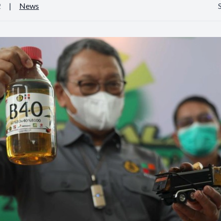
2
|
News