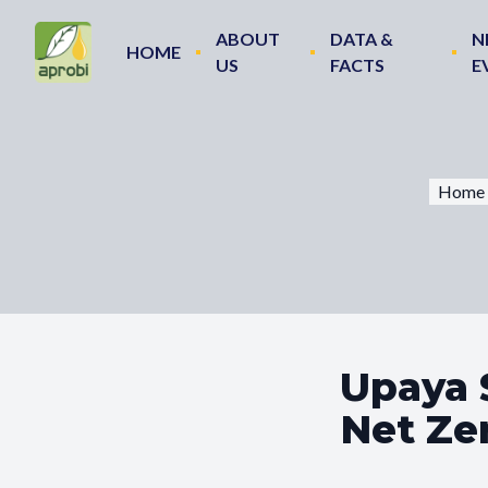
ABOUT
DATA &
N
HOME
US
FACTS
E
Home
Upaya 
Net Ze