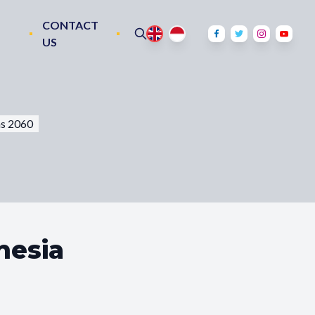
CONTACT
US
ns 2060
nesia