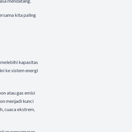
masa mendatang.
ersama kita paling
 melebihi kapasitas
ni ke sistem energi
bon atau gas emisi
bon menjadi kunci
h, cuaca ekstrem,
enekan pencemaran