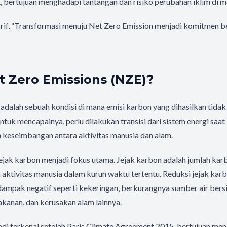
, bertujuan menghadapi tantangan dan risiko perubahan iklim di 
rif, “Transformasi menuju Net Zero Emission menjadi komitmen b
t Zero Emissions (NZE)?
adalah sebuah kondisi di mana emisi karbon yang dihasilkan tidak
uk mencapainya, perlu dilakukan transisi dari sistem energi saat i
 keseimbangan antara aktivitas manusia dan alam.
jejak karbon menjadi fokus utama. Jejak karbon adalah jumlah kar
h aktivitas manusia dalam kurun waktu tertentu. Reduksi jejak kar
ampak negatif seperti kekeringan, berkurangnya sumber air bersi
kanan, dan kerusakan alam lainnya.
i terkenal setelah Paris Climate Agreement 2015, bertujuan m