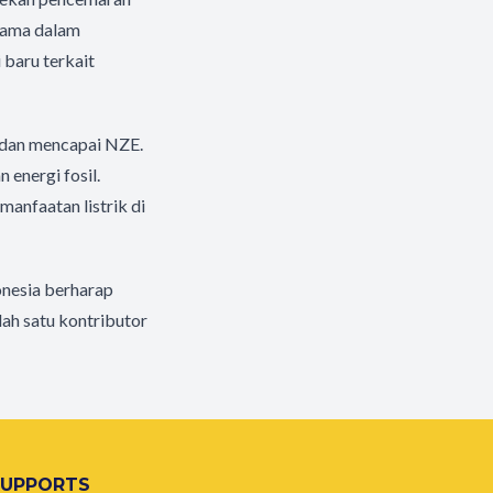
tama dalam
 baru terkait
 dan mencapai NZE.
energi fosil.
manfaatan listrik di
onesia berharap
lah satu kontributor
SUPPORTS