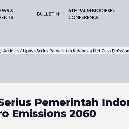
EWS &
6TH PALM BIODIESEL
BULLETIN
VENTS
CONFERENCE
/
Articles
/
Upaya Serius Pemerintah Indonesia Net Zero Emissio
Serius Pemerintah Indo
ro Emissions 2060