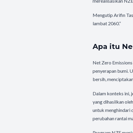
merealisasikan NZE
Mengutip Arifin Tas
lambat 2060.”
Apa itu Ne
Net Zero Emissions 
penyerapan bumi. Unt
bersih, menciptakan
Dalam konteks ini, 
yang dihasilkan ole
untuk menghindari d
perubahan rantai ma
Program NZE menjad