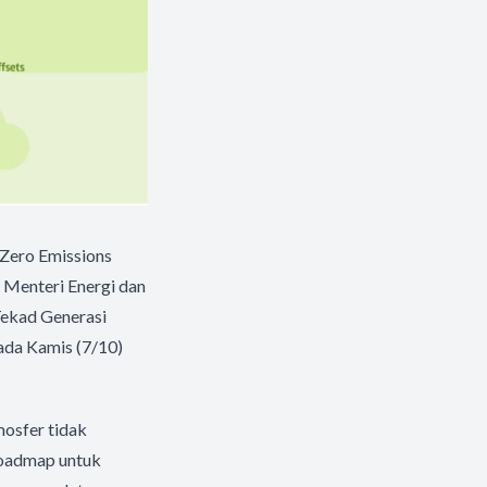
Zero Emissions
 Menteri Energi dan
Tekad Generasi
ada Kamis (7/10)
mosfer tidak
roadmap untuk