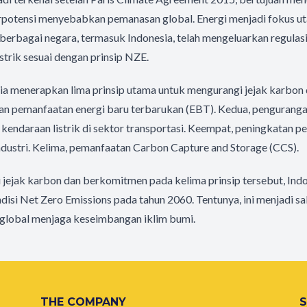
rpotensi menyebabkan pemanasan global. Energi menjadi fokus u
erbagai negara, termasuk Indonesia, telah mengeluarkan regulasi
strik sesuai dengan prinsip NZE.
ia menerapkan lima prinsip utama untuk mengurangi jejak karbon
n pemanfaatan energi baru terbarukan (EBT). Kedua, pengurangan 
kendaraan listrik di sektor transportasi. Keempat, peningkatan pe
dustri. Kelima, pemanfaatan Carbon Capture and Storage (CCS).
jejak karbon dan berkomitmen pada kelima prinsip tersebut, Ind
isi Net Zero Emissions pada tahun 2060. Tentunya, ini menjadi sa
global menjaga keseimbangan iklim bumi.
THE COMPANY