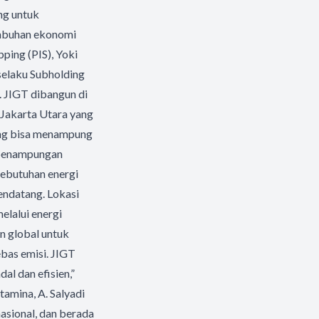
ng untuk
umbuhan ekonomi
ping (PIS), Yoki
selaku Subholding
. JIGT dibangun di
 Jakarta Utara yang
yang bisa menampung
s penampungan
kebutuhan energi
endatang. Lokasi
elalui energi
n global untuk
as emisi. JIGT
al dan efisien,”
amina, A. Salyadi
asional, dan berada