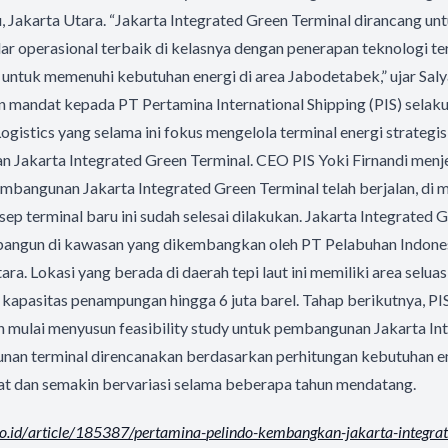
, Jakarta Utara. “Jakarta Integrated Green Terminal dirancang un
ar operasional terbaik di kelasnya dengan penerapan teknologi te
ik untuk memenuhi kebutuhan energi di area Jabodetabek,” ujar Saly
n mandat kepada PT Pertamina International Shipping (PIS) selak
ogistics yang selama ini fokus mengelola terminal energi strategi
Jakarta Integrated Green Terminal. CEO PIS Yoki Firnandi menjel
bangunan Jakarta Integrated Green Terminal telah berjalan, di m
 terminal baru ini sudah selesai dilakukan. Jakarta Integrated 
bangun di kawasan yang dikembangkan oleh PT Pelabuhan Indonesi
ara. Lokasi yang berada di daerah tepi laut ini memiliki area selua
 kapasitas penampungan hingga 6 juta barel. Tahap berikutnya, PI
n mulai menyusun feasibility study untuk pembangunan Jakarta In
nan terminal direncanakan berdasarkan perhitungan kebutuhan en
at dan semakin bervariasi selama beberapa tahun mendatang.
o.id/
article/185387/pertamina-
pelindo-kembangkan-jakarta-
integra