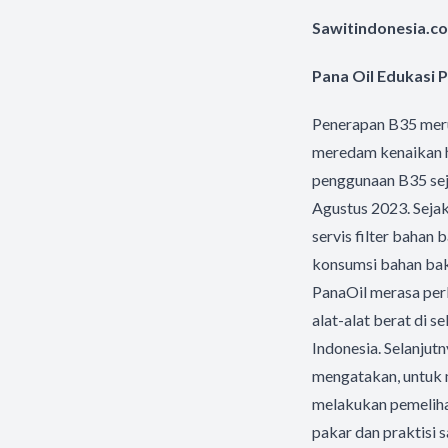
Sawitindonesia.co
Pana Oil Edukasi
Penerapan B35 meru
meredam kenaikan h
penggunaan B35 seja
Agustus 2023. Seja
servis filter bahan
konsumsi bahan baka
PanaOil merasa per
alat-alat berat di
Indonesia. Selanjut
mengatakan, untuk m
melakukan pemeliha
pakar dan praktisi 