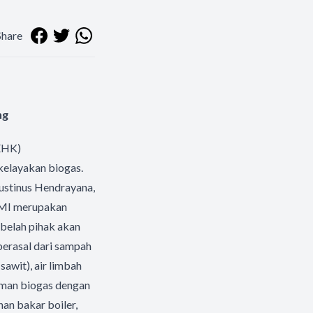
Share
ng
(EHK)
kelayakan biogas.
gustinus Hendrayana,
 MI merupakan
 belah pihak akan
erasal dari sampah
awit), air limbah
riman biogas dengan
an bakar boiler,