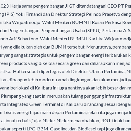
2023. Kerja sama pengembangan JIGT ditandatangani CEO PT Pe
ing (PIS) Yoki Firnandi dan Direktur Strategi Pelindo Prasetyo den
tika Wirjoatmodjo, Wakil Menteri BUMN II Rosan Perkasa Roesl
io dan Pengembangan Pengembangan Usaha (SPPU) Pertamina A. Sa
indo Arif Suhartono. Wakil Menteri BUMN I Kartika Wirjoatmod
ergi yang dilakukan oleh dua BUMN tersebut. Menurutnya, pemban
tur yang sangat strategis untuk pengembangan energi terbarukan 
een products yang dikelola secara green dan diharapkann menjadi
Kartika. Hal tersebut dipertegas oleh Direktur Utama Pertamina, 
kan dibangun lebih modern, ramah lingkungan dan akan menjadi y
yang berlokasi di Kalibaru ini juga nantinya akan lebih besar dan
l Plumpang yang saat ini merupakan tulang punggung infrastrukt
rta Integrated Green Terminal di Kalibaru dirancang sesuai dengan 
bisnis energi hijau masa depan Pertamina, selain itu juga menjadi
asional terbaik,” ujar Nicke. Nicke menambahkan, JIGT tidak ha
ar seperti LPG, BBM, Gasoline, dan Biodiesel tapi juga diranca