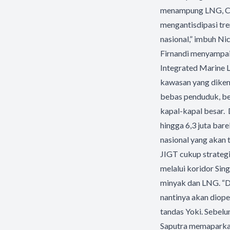
menampung LNG, CPO
mengantisdipasi tr
nasional,” imbuh Ni
Firnandi menyampai
Integrated Marine L
kawasan yang dikemb
bebas penduduk, be
kapal-kapal besar. 
hingga 6,3 juta bar
nasional yang akan
JIGT cukup strategi
melalui koridor Sin
minyak dan LNG. “
nantinya akan diope
tandas Yoki. Sebelu
Saputra memaparkan