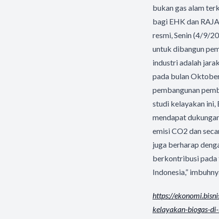
bukan gas alam ter
bagi EHK dan RAJA 
resmi, Senin (4/9/2
untuk dibangun pem
industri adalah jara
pada bulan Oktober
pembangunan pemban
studi kelayakan ini,
mendapat dukungan 
emisi CO2 dan seca
juga berharap deng
berkontribusi pada
Indonesia,” imbuhny
https://ekonomi.bisn
kelayakan-biogas-
di