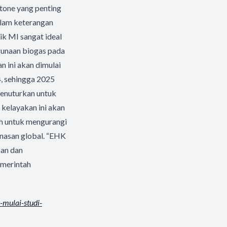
tone yang penting
alam keterangan
ik MI sangat ideal
gunaan biogas pada
n ini akan dimulai
, sehingga 2025
menuturkan untuk
 kelayakan ini akan
h untuk mengurangi
nasan global. “EHK
pan dan
emerintah
-
mulai-studi-