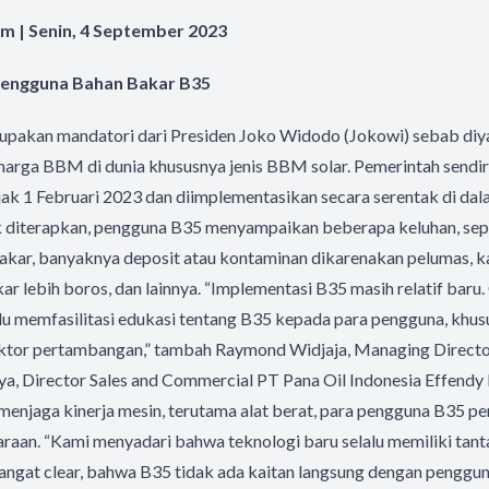
m | Senin, 4 September 2023
 Pengguna Bahan Bakar B35
pakan mandatori dari Presiden Joko Widodo (Jokowi) sebab diya
arga BBM di dunia khususnya jenis BBM solar. Pemerintah sendir
k 1 Februari 2023 dan diimplementasikan secara serentak di dala
k diterapkan, pengguna B35 menyampaikan beberapa keluhan, seper
 bakar, banyaknya deposit atau kontaminan dikarenakan pelumas, k
r lebih boros, dan lainnya. “Implementasi B35 masih relatif baru. 
lu memfasilitasi edukasi tentang B35 kepada para pengguna, khu
 sektor pertambangan,” tambah Raymond Widjaja, Managing Directo
nya, Director Sales and Commercial PT Pana Oil Indonesia Effendy
enjaga kinerja mesin, terutama alat berat, para pengguna B35 perl
raan. “Kami menyadari bahwa teknologi baru selalu memiliki tan
sangat clear, bahwa B35 tidak ada kaitan langsung dengan penggu