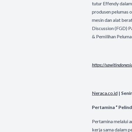
tutur Effendy dalam
produsen pelumas o
mesin dan alat bera
Discussion (FGD) 
& Pemilihan Peluma
https://sawitindones
Neraca.co.id
| Seni
Pertamina ” Pelin
Pertamina melalui 
kerja sama dalam pe