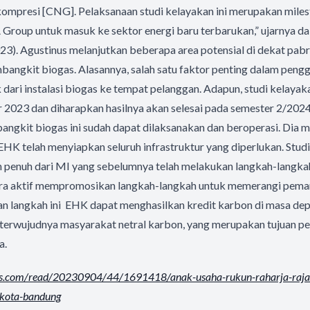
kompresi [CNG]. Pelaksanaan studi kelayakan ini merupakan miles
Group untuk masuk ke sektor energi baru terbarukan,” ujarnya d
023). Agustinus melanjutkan beberapa area potensial di dekat pabr
bangkit biogas. Alasannya, salah satu faktor penting dalam peng
k dari instalasi biogas ke tempat pelanggan. Adapun, studi kelayaka
 2023 dan diharapkan hasilnya akan selesai pada semester 2/2024
gkit biogas ini sudah dapat dilaksanakan dan beroperasi. Dia 
 EHK telah menyiapkan seluruh infrastruktur yang diperlukan. Studi
penuh dari MI yang sebelumnya telah melakukan langkah-langka
ra aktif mempromosikan langkah-langkah untuk memerangi pema
an langkah ini EHK dapat menghasilkan kredit karbon di masa de
 terwujudnya masyarakat netral karbon, yang merupakan tujuan p
a.
is.com/
read/20230904/44/1691418/anak-
usaha-rukun-raharja-raja
-kota-bandung