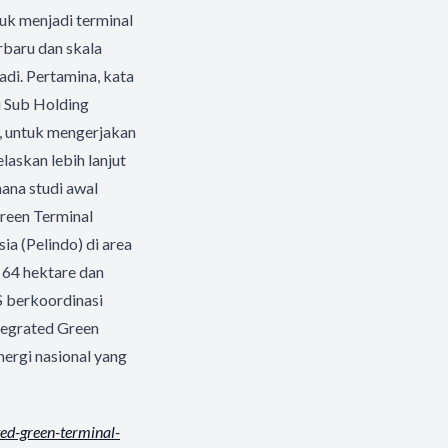
tuk menjadi terminal
rbaru dan skala
adi. Pertamina, kata
u Sub Holding
s, untuk mengerjakan
askan lebih lanjut
ana studi awal
Green Terminal
a (Pelindo) di area
s 64 hektare dan
S berkoordinasi
tegrated Green
ergi nasional yang
ted-green-terminal-