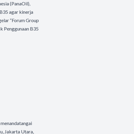
esia (PanaOil),
B35 agar kinerja
ggelar “Forum Group
pak Penggunaan B35
o menandatangai
, Jakarta Utara,