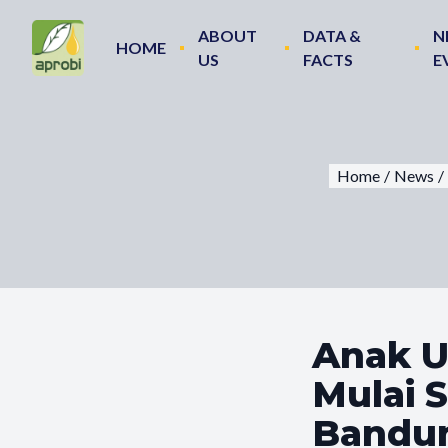
ABOUT
DATA &
N
HOME
US
FACTS
E
Home
/
News
/
Anak U
Mulai 
Bandu