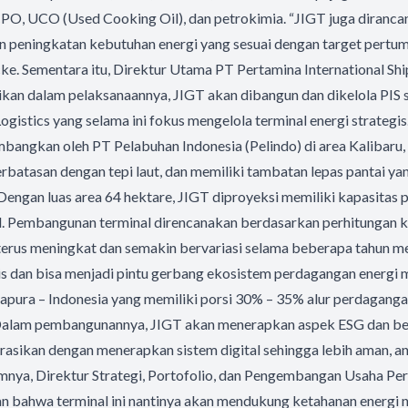
, UCO (Used Cooking Oil), dan petrokimia. “JIGT juga diranca
en peningkatan kebutuhan energi yang sesuai dengan target pert
cke. Sementara itu, Direktur Utama PT Pertamina International Ship
kan dalam pelaksanaannya, JIGT akan dibangun dan dikelola PIS 
ogistics yang selama ini fokus mengelola terminal energi strategis
angkan oleh PT Pelabuhan Indonesia (Pelindo) di area Kalibaru,
rbatasan dengan tepi laut, dan memiliki tambatan lepas pantai 
Dengan luas area 64 hektare, JIGT diproyeksi memiliki kapasita
el. Pembangunan terminal direncanakan berdasarkan perhitungan 
 terus meningkat dan semakin bervariasi selama beberapa tahun m
s dan bisa menjadi pintu gerbang ekosistem perdagangan energi m
gapura – Indonesia yang memiliki porsi 30% – 35% alur perdaganga
Dalam pembangunannya, JIGT akan menerapkan aspek ESG dan beb
rasikan dengan menerapkan sistem digital sehingga lebih aman, and
mnya, Direktur Strategi, Portofolio, dan Pengembangan Usaha Pert
 bahwa terminal ini nantinya akan mendukung ketahanan energi n