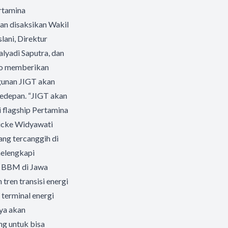
rtamina
gan disaksikan Wakil
ani, Direktur
lyadi Saputra, dan
jo memberikan
gunan JIGT akan
kedepan. “JIGT akan
 flagship Pertamina
Nicke Widyawati
ang tercanggih di
 melengkapi
ur BBM di Jawa
tren transisi energi
 terminal energi
nya akan
ng untuk bisa