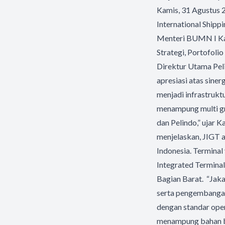
Kamis, 31 Agustus 
International Shipp
Menteri BUMN I Kar
Strategi, Portofol
Direktur Utama Pel
apresiasi atas sin
menjadi infrastruk
menampung multi gr
dan Pelindo,” ujar 
menjelaskan, JIGT a
Indonesia. Terminal 
Integrated Termina
Bagian Barat. “Jaka
serta pengembangan 
dengan standar oper
menampung bahan bak