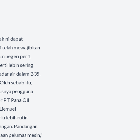
kini dapat
i telah mewajibkan
m negeri per 1
ti lebih sering
adar air dalam B35,
Oleh sebab itu,
susnya pengguna
r PT Pana Oil
 Liemuel
u lebih rutin
tangan. Pandangan
naan pelumas mesin,”