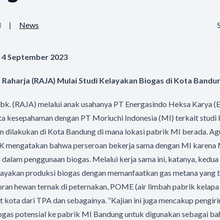
3
|
News
n, 4 September 2023
Raharja (RAJA) Mulai Studi Kelayakan Biogas di Kota Bandu
bk. (RAJA) melalui anak usahanya PT Energasindo Heksa Karya 
a kesepahaman dengan PT Moriuchi Indonesia (MI) terkait studi 
n dilakukan di Kota Bandung di mana lokasi pabrik MI berada. A
K mengatakan bahwa perseroan bekerja sama dengan MI karena
 dalam penggunaan biogas. Melalui kerja sama ini, katanya, kedua
layakan produksi biogas dengan memanfaatkan gas metana yang b
oran hewan ternak di peternakan, POME (air limbah pabrik kelapa s
t kota dari TPA dan sebagainya. “Kajian ini juga mencakup pengi
ogas potensial ke pabrik MI Bandung untuk digunakan sebagai bah