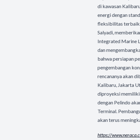
di kawasan Kalibaru
energi dengan stand
fleksibilitas terba
Salyadi, memberika
Integrated Marine L
dan mengembangkan 
bahwa persiapan pem
pengembangan konsep
rencananya akan di
Kalibaru, Jakarta Ut
diproyeksi memiliki
dengan Pelindo aka
Terminal. Pembangu
akan terus meningk
https://www.neraca.c