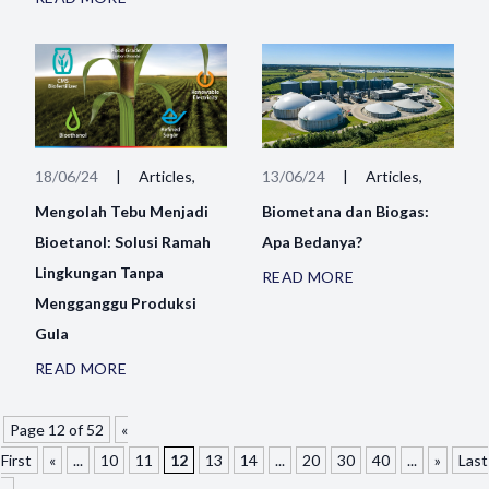
18/06/24
|
Articles,
13/06/24
|
Articles,
Mengolah Tebu Menjadi
Biometana dan Biogas:
Bioetanol: Solusi Ramah
Apa Bedanya?
Lingkungan Tanpa
READ MORE
Mengganggu Produksi
Gula
READ MORE
Page 12 of 52
«
First
«
...
10
11
12
13
14
...
20
30
40
...
»
Last