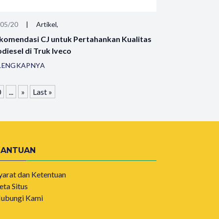
/05/20
|
Artikel,
komendasi CJ untuk Pertahankan Kualitas
odiesel di Truk Iveco
LENGKAPNYA
0
...
»
Last »
BANTUAN
yarat dan Ketentuan
eta Situs
ubungi Kami