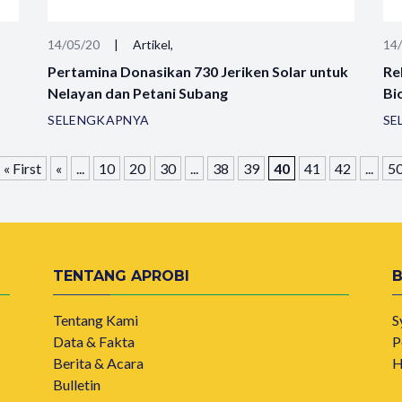
14/05/20
|
Artikel,
14
Pertamina Donasikan 730 Jeriken Solar untuk
Re
Nelayan dan Petani Subang
Bi
SELENGKAPNYA
SE
« First
«
...
10
20
30
...
38
39
40
41
42
...
5
TENTANG APROBI
Tentang Kami
S
Data & Fakta
P
Berita & Acara
H
Bulletin