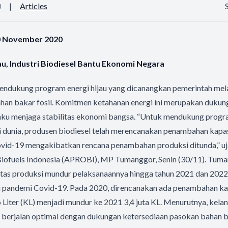
0
|
Articles
30 November 2020
au, Industri Biodiesel Bantu Ekonomi Negara
 mendukung program energi hijau yang dicanangkan pemerintah me
ahan bakar fosil. Komitmen ketahanan energi ini merupakan dukun
aku menjaga stabilitas ekonomi bangsa. “Untuk mendukung progra
i dunia, produsen biodiesel telah merencanakan penambahan kapas
vid-19 mengakibatkan rencana penambahan produksi ditunda,” u
Biofuels Indonesia (APROBI), MP Tumanggor, Senin (30/11). Tuma
as produksi mundur pelaksanaannya hingga tahun 2021 dan 2022
i pandemi Covid-19. Pada 2020, direncanakan ada penambahan ka
lo Liter (KL) menjadi mundur ke 2021 3,4 juta KL. Menurutnya, kel
t berjalan optimal dengan dukungan ketersediaan pasokan bahan 