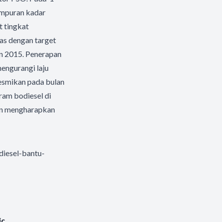
ampuran kadar
t tingkat
as dengan target
n 2015. Penerapan
engurangi laju
esmikan pada bulan
ram bodiesel di
sen mengharapkan
diesel-bantu-
ic