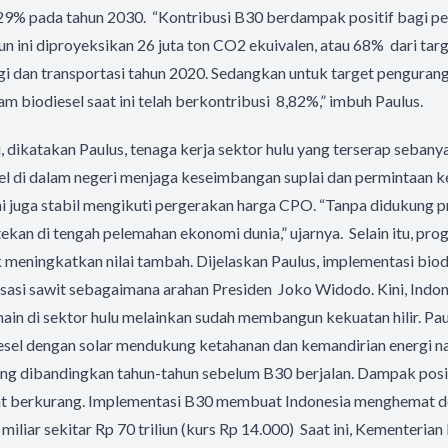
29% pada tahun 2030. “Kontribusi B30 berdampak positif bagi p
un ini diproyeksikan 26 juta ton CO2 ekuivalen, atau 68% dari ta
rgi dan transportasi tahun 2020. Sedangkan untuk target penguran
am biodiesel saat ini telah berkontribusi 8,82%,” imbuh Paulus.
 dikatakan Paulus, tenaga kerja sektor hulu yang terserap sebanyak
l di dalam negeri menjaga keseimbangan suplai dan permintaan ke
ni juga stabil mengikuti pergerakan harga CPO. “Tanpa didukung 
ekan di tengah pelemahan ekonomi dunia,” ujarnya. Selain itu, progr
 meningkatkan nilai tambah. Dijelaskan Paulus, implementasi bi
sasi sawit sebagaimana arahan Presiden Joko Widodo. Kini, Indone
main di sektor hulu melainkan sudah membangun kekuatan hilir. P
sel dengan solar mendukung ketahanan dan kemandirian energi nas
ng dibandingkan tahun-tahun sebelum B30 berjalan. Dampak positi
t berkurang. Implementasi B30 membuat Indonesia menghemat de
miliar sekitar Rp 70 triliun (kurs Rp 14.000) Saat ini, Kementeri