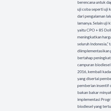
berencana untuk da
uji coba seperti uji
dari pengalaman la
lamanya. Selain uji
yaitu CPO + 85 Dol
meningkatkan harga 
seluruh Indonesia,”
diimplementasikan 
bertahap peningkat
campuran biodiesel 
2016, kembali kada
yang disertai pemb
pemberian insentif
bakan bakar minyak 
implementasi Progr
biodiesel yang ter