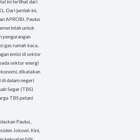
 ini terlihat dari
 Dari jumlah ini,
ian APROBI, Paulus
emerintah untuk
an pengurangan
si gas rumah kaca,
ngan emisi di sektor
pada sektor energi
 ekonomi, dikatakan
l di dalam negeri
Buah Segar (TBS)
arga TBS petani
elaskan Paulus,
iden Jokowi. Kini,
 kekuatan hilir.