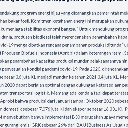
 mendukung program energi hijau yang dicanangkan pemerintah me
ahan bakar fosil. Komitmen ketahanan energi ini merupakan dukun
aku menjaga stabilitas ekonomi bangsa. “Untuk mendukung progra
i dunia, produsen biodiesel telah merencanakan penambahan kapas
vid-19 mengakibatkan rencana penambahan produksi ditunda,” u
rodusen Biofuels Indonesia (Aprobi) dalam keterangan resmi, Se
kan penambahan kapasitas produksi mundur pelaksanaannya hin
a penyesuaian kondisi pandemi covid-19. Pada 2020, direncanak
sebesar 3,6 juta KL menjadi mundur ke tahun 2021 3,4 juta KL. Me
un 2020 dapat berjalan optimal dengan dukungan ketersediaan p
atan transportasi logistik. Memang ada kendala tapi dapat teratas
ata Aprobi bahwa produksi dari Januari sampai Oktober 2020 sebesar
ran domestik sebesar 7,076 juta Kl dan ekspor sebesar 16.331 Kl. 
bi menyebutkan bahwa implementasi B30 merupakan upaya mem
engurangi emisi GRK sebesar 26% dari BAU (Business As Usual) 