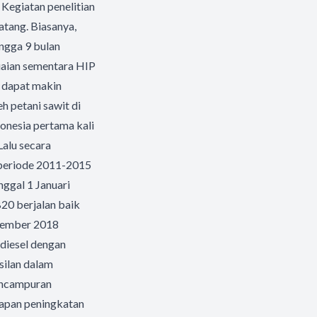
Kegiatan penelitian
datang. Biasanya,
ngga 9 bulan
suaian sementara HIP
 dapat makin
h petani sawit di
donesia pertama kali
alu secara
 periode 2011-2015
nggal 1 Januari
20 berjalan baik
ptember 2018
diesel dengan
silan dalam
encampuran
apan peningkatan