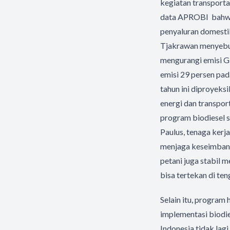
kegiatan transportas
data APROBI bahwa p
penyaluran domesti
Tjakrawan menyebu
mengurangi emisi G
emisi 29 persen pad
tahun ini diproyeks
energi dan transpor
program biodiesel s
Paulus, tenaga kerja
menjaga keseimbanga
petani juga stabil
bisa tertekan di te
Selain itu, program 
implementasi biodie
Indonesia tidak lag