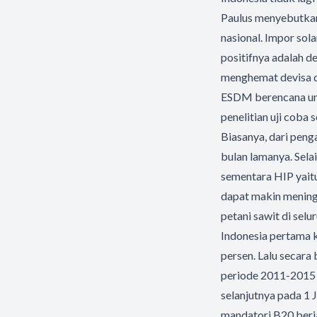
Paulus menyebutkan
nasional. Impor so
positifnya adalah 
menghemat devisa dar
ESDM berencana unt
penelitian uji coba 
Biasanya, dari pen
bulan lamanya. Sela
sementara HIP yai
dapat makin meningk
petani sawit di sel
Indonesia pertama 
persen. Lalu secara
periode 2011-2015 c
selanjutnya pada 1 
mandatori B20 berja