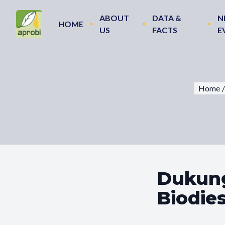
ABOUT
DATA &
N
HOME
US
FACTS
E
Home
/
Dukung 
Biodie