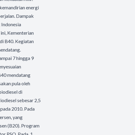
kemandirian energi
berjalan. Dampak
 Indonesia
 ini, Kementerian
di B40. Kegiatan
 mendatang.
ampai 7 hingga 9
penyesuaian
 B40 mendatang
sakan pula oleh
iodiesel di
odiesel sebesar 2,5
n pada 2010. Pada
ersen, yang
rsen (B20). Program
ktor PSO. Pada 1