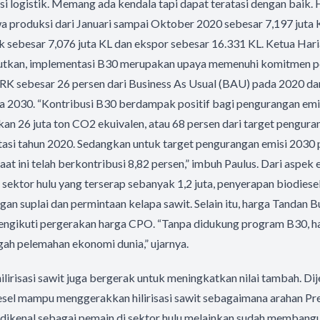
i logistik. Memang ada kendala tapi dapat teratasi dengan baik. Hal
roduksi dari Januari sampai Oktober 2020 sebesar 7,197 juta KL.
k sebesar 7,076 juta KL dan ekspor sebesar 16.331 KL. Ketua Har
tkan, implementasi B30 merupakan upaya memenuhi komitmen p
RK sebesar 26 persen dari Business As Usual (BAU) pada 2020 d
a 2030. “Kontribusi B30 berdampak positif bagi pengurangan emi
ikan 26 juta ton CO2 ekuivalen, atau 68 persen dari target pengura
tasi tahun 2020. Sedangkan untuk target pengurangan emisi 2030 
aat ini telah berkontribusi 8,82 persen,” imbuh Paulus. Dari aspek
 sektor hulu yang terserap sebanyak 1,2 juta, penyerapan biodiese
n suplai dan permintaan kelapa sawit. Selain itu, harga Tandan 
 mengikuti pergerakan harga CPO. “Tanpa didukung program B30, h
ngah pelemahan ekonomi dunia,” ujarnya.
hilirisasi sawit juga bergerak untuk meningkatkan nilai tambah. Dij
sel mampu menggerakkan hilirisasi sawit sebagaimana arahan Pres
i dikenal sebagai pemain di sektor hulu melainkan sudah membangun