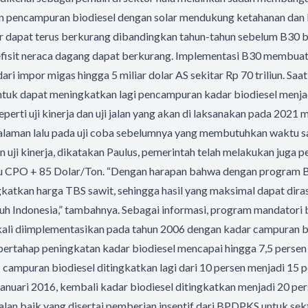
 pencampuran biodiesel dengan solar mendukung ketahanan dan 
lar dapat terus berkurang dibandingkan tahun-tahun sebelum B30 
defisit neraca dagang dapat berkurang. Implementasi B30 membuat
i impor migas hingga 5 miliar dolar AS sekitar Rp 70 triliun. Saat
uk dapat meningkatkan lagi pencampuran kadar biodiesel menja
seperti uji kinerja dan uji jalan yang akan di laksanakan pada 2021
galaman lalu pada uji coba sebelumnya yang membutuhkan waktu s
in uji kinerja, dikatakan Paulus, pemerintah telah melakukan juga 
tu CPO + 85 Dolar/Ton. “Dengan harapan bahwa dengan program
atkan harga TBS sawit, sehingga hasil yang maksimal dapat dira
uruh Indonesia,” tambahnya. Sebagai informasi, program mandatori b
kali diimplementasikan pada tahun 2006 dengan kadar campuran bi
 bertahap peningkatan kadar biodiesel mencapai hingga 7,5 perse
ampuran biodiesel ditingkatkan lagi dari 10 persen menjadi 15 p
Januari 2016, kembali kadar biodiesel ditingkatkan menjadi 20 pe
lan baik yang disertai pemberian insentif dari BPDPKS untuk se