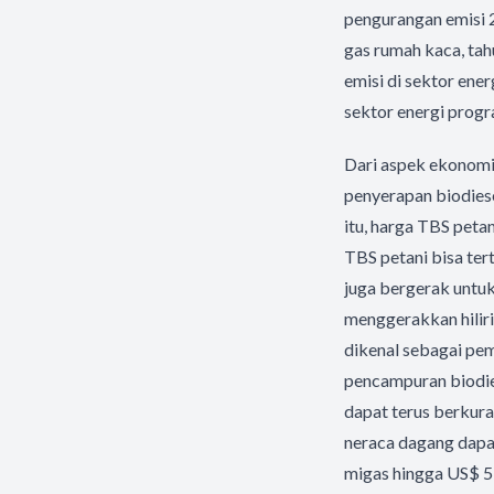
pengurangan emisi 
gas rumah kaca, tah
emisi di sektor ene
sektor energi progr
Dari aspek ekonomi,
penyerapan biodiese
itu, harga TBS peta
TBS petani bisa tert
juga bergerak untuk
menggerakkan hiliri
dikenal sebagai pe
pencampuran biodie
dapat terus berkura
neraca dagang dapa
migas hingga US$ 5 