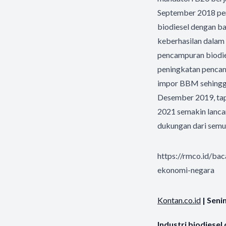
September 2018 pem
biodiesel dengan ba
keberhasilan dalam
pencampuran biodie
peningkatan pencam
impor BBM sehingga
Desember 2019, tapi
2021 semakin lanca
dukungan dari semu
https://rmco.id/ba
ekonomi-negara
Kontan.co.id
| Seni
Industri biodiese