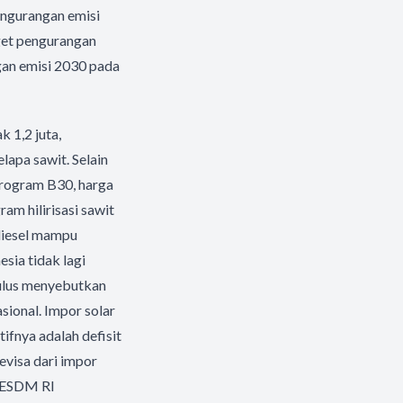
engurangan emisi
rget pengurangan
gan emisi 2030 pada
 1,2 juta,
lapa sawit. Selain
program B30, harga
am hilirisasi sawit
odiesel mampu
sia tidak lagi
aulus menyebutkan
ional. Impor solar
fnya adalah defisit
visa dari impor
an ESDM RI