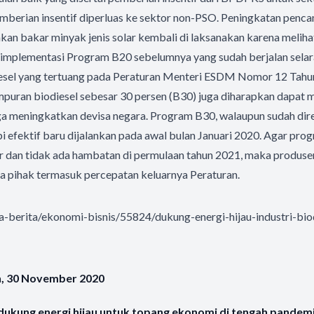
berian insentif diperluas ke sektor non-PSO. Peningkatan penc
kan bakar minyak jenis solar kembali di laksanakan karena meliha
 implementasi Program B20 sebelumnya yang sudah berjalan selar
sel yang tertuang pada Peraturan Menteri ESDM Nomor 12 Tahu
puran biodiesel sebesar 30 persen (B30) juga diharapkan dapat m
 meningkatkan devisa negara. Program B30, walaupun sudah dir
 efektif baru dijalankan pada awal bulan Januari 2020. Agar prog
r dan tidak ada hambatan di permulaan tahun 2021, maka produ
a pihak termasuk percepatan keluarnya Peraturan.
ca-berita/ekonomi-bisnis/55824/dukung-energi-hijau-industri-bio
n, 30 November 2020
l dukung energi hijau untuk topang ekonomi di tengah pandem