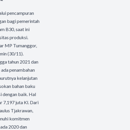
lalui pencampuran
gan bagi pemerintah
m B30, saat ini
itas produksi.
jar MP Tumanggor,
nin (30/11).
gga tahun 2021 dan
an ada penambahan
nurutnya kelanjutan
asokan bahan baku
i dengan baik. Hal
 7,197 juta Kl. Dari
Paulus Tjakrawan,
enuhi komitmen
pada 2020 dan