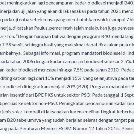
pat meningkatkan lagi pencampuran kadar biodiesel menjadi B40. 
 kinerja dan uji jalan yang akan di laksanakan pada tahun 2021 men
lu pada uji coba sebelumnya yang membutuhkan waktu sampai 7 hi
 kinerja, dikatakan Paulus, pemerintah telah melakukan juga penye
lar/Ton. “Dengan harapan bahwa dengan program B40 mendatang
TBS sawit, sehingga hasil yang maksimal dapat dirasakan pula ole
 tambahnya. Sebagai informasi, program mandatori biodiesel di In
pada tahun 2006 dengan kadar campuran biodiesel sebesar 2,5%. L
an kadar biodiesel mencapai hingga 7,5% pada tahun 2010. Pada
ditingkatkan lagi dari 10% menjadi 15%, yang selanjutnya pada ta
r biodiesel ditingkatkan menjadi 20% (B20). Program mandatori B
erian insentif dari BPDPKS untuk sektor PSO. Pada tanggal 1 Se
 diperluas ke sektor non-PSO. Peningkatan pencampuran kadar bio
jenis solar kembali di laksanakan karena melihat tingkat keberha
am B20 sebelumnya yang sudah berjalan selaras dengan target p
tuang pada Peraturan Menteri ESDM Nomor 12 Tahun 2015. Pener