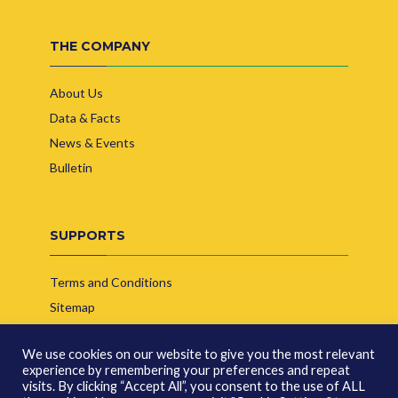
THE COMPANY
About Us
Data & Facts
News & Events
Bulletin
SUPPORTS
Terms and Conditions
Sitemap
Contact Us
We use cookies on our website to give you the most relevant
experience by remembering your preferences and repeat
visits. By clicking “Accept All”, you consent to the use of ALL