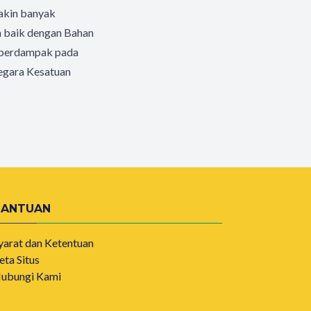
akin banyak
h baik dengan Bahan
a berdampak pada
egara Kesatuan
BANTUAN
yarat dan Ketentuan
eta Situs
ubungi Kami