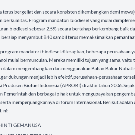
sia terus bergeliat dan secara konsisten dikembangkan demi mewu
an berkualitas. Program mandatori biodiesel yang mulai diimplem
ran biodiesel sebesar 2,5% secara bertahap berkembang baik dari
mua bersiap menyambut B40 sambil terus memaksimalkan pemanfaa
 program mandatori biodiesel diterapkan, beberapa perusahaan
anol mulai bermunculan. Mereka memiliki tujuan yang sama, yaitu
h dalam mengembangkan dan menggunakan Bahan Bakar Nabati 
gar dukungan menjadi lebih efektif, perusahaan-perusahaan terse
Produsen Biofuel Indonesia (APROBI) di akhir tahun 2006. Sejak
an Pemerintah dan berbagai pihak untuk mengupayakan pengemb
 serta memperjuangkannya di forum Internasional. Berikut adalah
ini:
HINTI GEMANUSA