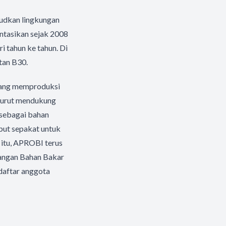
judkan lingkungan
entasikan sejak 2008
 tahun ke tahun. Di
tan B30.
 yang memproduksi
 turut mendukung
sebagai bahan
but sepakat untuk
 itu, APROBI terus
angan Bahan Bakar
 daftar anggota