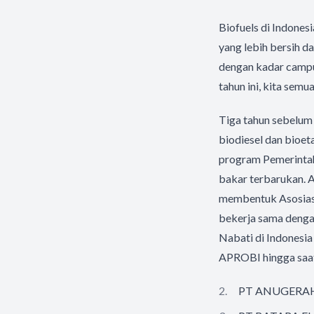
Biofuels di Indone
yang lebih bersih d
dengan kadar campu
tahun ini, kita se
Tiga tahun sebelum
biodiesel dan bioet
program Pemerinta
bakar terbarukan. A
membentuk Asosiasi 
bekerja sama deng
Nabati di Indonesia
APROBI hingga saat 
PT ANUGERA