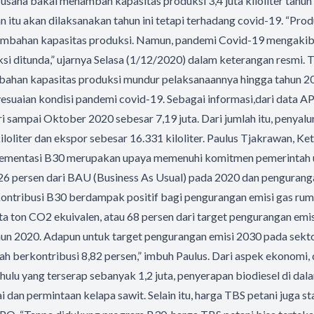
saha bakal menambah kapasitas produksi 3,4 juta kiloliter tahun 
itu akan dilaksanakan tahun ini tetapi terhadang covid-19. “Prod
mbahan kapasitas produksi. Namun, pandemi Covid-19 mengakib
i ditunda,” ujarnya Selasa (1/12/2020) dalam keterangan resmi.
ahan kapasitas produksi mundur pelaksanaannya hingga tahun 2
yesuaian kondisi pandemi covid-19. Sebagai informasi,dari data
ri sampai Oktober 2020 sebesar 7,19 juta. Dari jumlah itu, penyal
kiloliter dan ekspor sebesar 16.331 kiloliter. Paulus Tjakrawan, 
mentasi B30 merupakan upaya memenuhi komitmen pemerintah 
26 persen dari BAU (Business As Usual) pada 2020 dan pengurang
ontribusi B30 berdampak positif bagi pengurangan emisi gas ruma
ta ton CO2 ekuivalen, atau 68 persen dari target pengurangan emis
ahun 2020. Adapun untuk target pengurangan emisi 2030 pada sekt
elah berkontribusi 8,82 persen,” imbuh Paulus. Dari aspek ekonomi,
 hulu yang terserap sebanyak 1,2 juta, penyerapan biodiesel di da
 dan permintaan kelapa sawit. Selain itu, harga TBS petani juga st