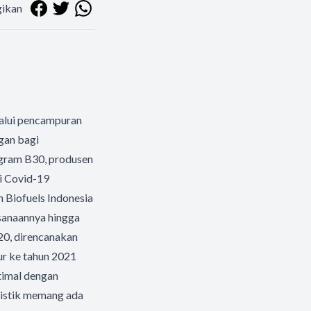
ikan
lalui pencampuran
gan bagi
gram B30, produsen
i Covid-19
Biofuels Indonesia
anaannya hingga
20, direncanakan
ur ke tahun 2021
ptimal dengan
gistik memang ada