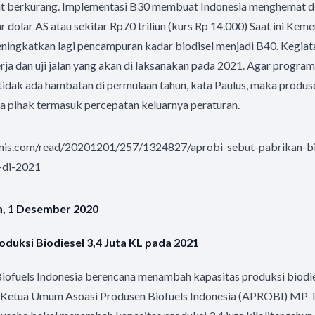
t berkurang. Implementasi B30 membuat Indonesia menghemat de
ar dolar AS atau sekitar Rp70 triliun (kurs Rp 14.000) Saat ini Ke
ingkatkan lagi pencampuran kadar biodisel menjadi B40. Kegiatan
nerja dan uji jalan yang akan di laksanakan pada 2021. Agar progra
 tidak ada hambatan di permulaan tahun, kata Paulus, maka prod
a pihak termasuk percepatan keluarnya peraturan.
isnis.com/read/20201201/257/1324827/aprobi-sebut-pabrikan-b
-di-2021
sa, 1 Desember 2020
duksi Biodiesel 3,4 Juta KL pada 2021
iofuels Indonesia berencana menambah kapasitas produksi biodies
1. Ketua Umum Asoasi Produsen Biofuels Indonesia (APROBI) MP