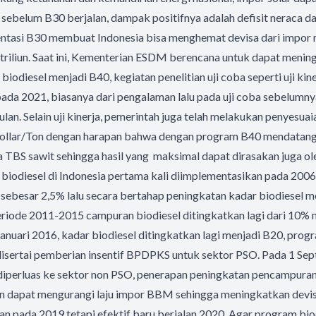
sebelum B30 berjalan, dampak positifnya adalah defisit neraca d
ntasi B30 membuat Indonesia bisa menghemat devisa dari impor 
0 triliun. Saat ini, Kementerian ESDM berencana untuk dapat menin
odiesel menjadi B40, kegiatan penelitian uji coba seperti uji kiner
pada 2021, biasanya dari pengalaman lalu pada uji coba sebelum
lan. Selain uji kinerja, pemerintah juga telah melakukan penyesua
dollar/Ton dengan harapan bahwa dengan program B40 mendatan
TBS sawit sehingga hasil yang maksimal dapat dirasakan juga ole
biodiesel di Indonesia pertama kali diimplementasikan pada 2006
 sebesar 2,5% lalu secara bertahap peningkatan kadar biodiesel 
eriode 2011-2015 campuran biodiesel ditingkatkan lagi dari 10%
Januari 2016, kadar biodiesel ditingkatkan lagi menjadi B20, pro
 disertai pemberian insentif BPDPKS untuk sektor PSO. Pada 1 Se
 diperluas ke sektor non PSO, penerapan peningkatan pencampuran
n dapat mengurangi laju impor BBM sehingga meningkatkan devi
n pada 2019 tetapi efektif baru berjalan 2020. Agar program bi