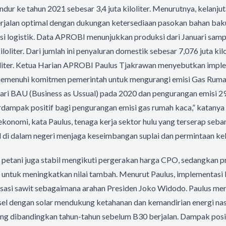
undur ke tahun 2021 sebesar 3,4 juta kiloliter. Menurutnya, kelan
rjalan optimal dengan dukungan ketersediaan pasokan bahan bak
asi logistik. Data APROBI menunjukkan produksi dari Januari sa
iloliter. Dari jumlah ini penyaluran domestik sebesar 7,076 juta kil
oliter. Ketua Harian APROBI Paulus Tjakrawan menyebutkan impl
emenuhi komitmen pemerintah untuk mengurangi emisi Gas Rum
ari BAU (Business as Ussual) pada 2020 dan pengurangan emisi 2
dampak positif bagi pengurangan emisi gas rumah kaca,” katanya
 ekonomi, kata Paulus, tenaga kerja sektor hulu yang terserap seba
 di dalam negeri menjaga keseimbangan suplai dan permintaan kel
S petani juga stabil mengikuti pergerakan harga CPO, sedangkan pr
k untuk meningkatkan nilai tambah. Menurut Paulus, implementasi
isasi sawit sebagaimana arahan Presiden Joko Widodo. Paulus m
el dengan solar mendukung ketahanan dan kemandirian energi nasi
ng dibandingkan tahun-tahun sebelum B30 berjalan. Dampak positi