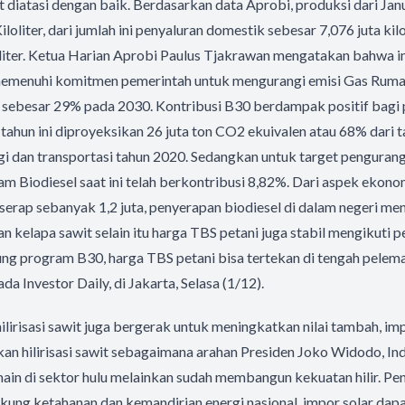
t diatasi dengan baik. Berdasarkan data Aprobi, produksi dari J
iloliter, dari jumlah ini penyaluran domestik sebesar 7,076 juta kil
oliter. Ketua Harian Aprobi Paulus Tjakrawan mengatakan bahwa 
emenuhi komitmen pemerintah untuk mengurangi emisi Gas Ruma
sebesar 29% pada 2030. Kontribusi B30 berdampak positif bagi 
tahun ini diproyeksikan 26 juta ton CO2 ekuivalen atau 68% dari 
rgi dan transportasi tahun 2020. Sedangkan untuk target penguran
am Biodiesel saat ini telah berkontribusi 8,82%. Dari aspek ekonom
rserap sebanyak 1,2 juta, penyerapan biodiesel di dalam negeri 
an kelapa sawit selain itu harga TBS petani juga stabil mengikuti 
ng program B30, harga TBS petani bisa tertekan di tengah pele
ada Investor Daily, di Jakarta, Selasa (1/12).
hilirisasi sawit juga bergerak untuk meningkatkan nilai tambah, im
 hilirisasi sawit sebagaimana arahan Presiden Joko Widodo, Indo
ain di sektor hulu melainkan sudah membangun kekuatan hilir. P
ung ketahanan dan kemandirian energi nasional, impor solar dapa