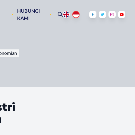
HUBUNGI
KAMI
konomian
tri
n