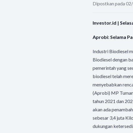
Dipostkan pada 02
Investor.id | Sela
Aprobi: Selama Pa
Industri Biodiesel
Biodiesel dengan b
pemerintah yang s
biodiesel telah me
menyebabkan rencan
(Aprobi) MP Tuman
tahun 2021 dan 202
akan ada penambahan
sebesar 3,4 juta Ki
dukungan ketersedi