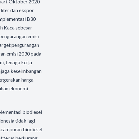
anuari-Oktober 2020
oliter dan ekspor
implementasi B30
h Kaca sebesar
pengurangan emisi
target pengurangan
gan emisi 2030 pada
i, tenaga kerja
menjaga keseimbangan
pergerakan harga
mahan ekonomi
plementasi biodiesel
nesia tidak lagi
encampuran biodiesel
t terus berkurang