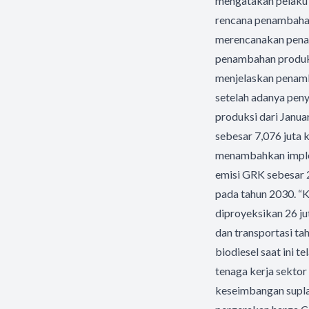
mengatakan pelaku u
rencana penambahan 
merencanakan pena
penambahan produks
menjelaskan penamb
setelah adanya pen
produksi dari Janua
sebesar 7,076 juta 
menambahkan imple
emisi GRK sebesar 
pada tahun 2030. “K
diproyeksikan 26 ju
dan transportasi t
biodiesel saat ini t
tenaga kerja sektor
keseimbangan suplai