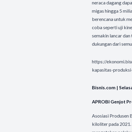
neraca dagang dapa
migas hingga 5 mili
berencana untuk men
coba seperti uji ki
semakin lancar dan
dukungan dari semu
https://ekonomi.b
kapasitas-produksi
Bisnis.com | Sela
APROBI Genjot Pro
Asosiasi Produsen B
kiloliter pada 202