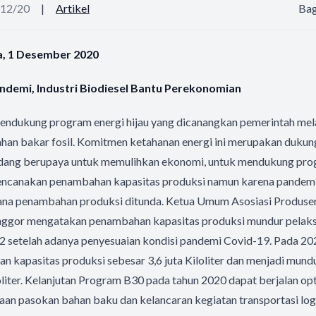
/12/20
|
Artikel
Bag
sa, 1 Desember 2020
ndemi, Industri Biodiesel Bantu Perekonomian
 mendukung program energi hijau yang dicanangkan pemerintah me
ahan bakar fosil. Komitmen ketahanan energi ini merupakan dukun
edang berupaya untuk memulihkan ekonomi, untuk mendukung pro
rencanakan penambahan kapasitas produksi namun karena pandem
a penambahan produksi ditunda. Ketua Umum Asosiasi Produsen 
ggor mengatakan penambahan kapasitas produksi mundur pelaks
2 setelah adanya penyesuaian kondisi pandemi Covid-19. Pada 20
 kapasitas produksi sebesar 3,6 juta Kiloliter dan menjadi mund
loliter. Kelanjutan Program B30 pada tahun 2020 dapat berjalan o
aan pasokan bahan baku dan kelancaran kegiatan transportasi lo