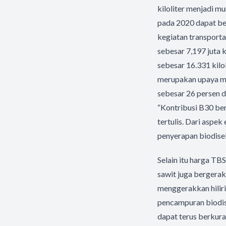
kiloliter menjadi m
pada 2020 dapat be
kegiatan transport
sebesar 7,197 juta k
sebesar 16.331 kil
merupakan upaya m
sebesar 26 persen d
“Kontribusi B30 ber
tertulis. Dari aspek
penyerapan biodisel
Selain itu harga TB
sawit juga bergera
menggerakkan hilir
pencampuran biodis
dapat terus berkura