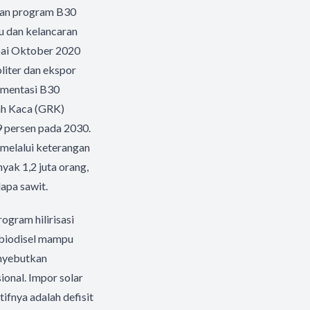
jutan program B30
u dan kelancaran
mpai Oktober 2020
oliter dan ekspor
ementasi B30
ah Kaca (GRK)
9 persen pada 2030.
 melalui keterangan
nyak 1,2 juta orang,
apa sawit.
ogram hilirisasi
 biodisel mampu
enyebutkan
onal. Impor solar
fnya adalah defisit