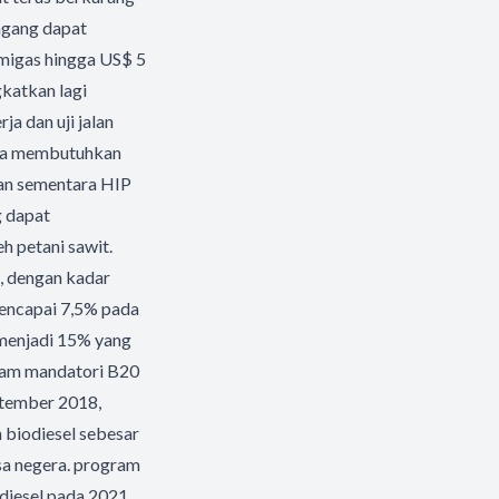
agang dapat
migas hingga US$ 5
gkatkan lagi
ja dan uji jalan
nya membutuhkan
ian sementara HIP
g dapat
h petani sawit.
, dengan kadar
mencapai 7,5% pada
 menjadi 15% yang
gram mandatori B20
ptember 2018,
 biodiesel sebesar
sa negera. program
odiesel pada 2021