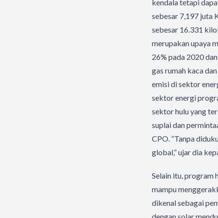
kendala tetapi dapa
sebesar 7,197 juta K
sebesar 16.331 kil
merupakan upaya m
26% pada 2020 dan 
gas rumah kaca dan 
emisi di sektor ene
sektor energi progr
sektor hulu yang te
suplai dan perminta
CPO. “Tanpa diduku
global,” ujar dia kep
Selain itu, program 
mampu menggerakkan
dikenal sebagai pem
dengan solar menduk