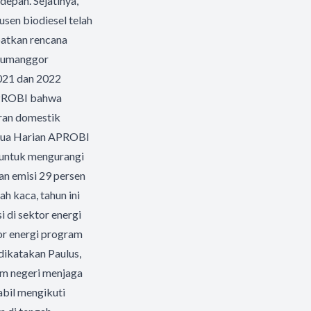
depan. Sejatinya,
usen biodiesel telah
atkan rencana
 Tumanggor
021 dan 2022
 APROBI bahwa
uran domestik
Ketua Harian APROBI
untuk mengurangi
an emisi 29 persen
h kaca, tahun ini
i di sektor energi
or energi program
 dikatakan Paulus,
lam negeri menjaga
abil mengikuti