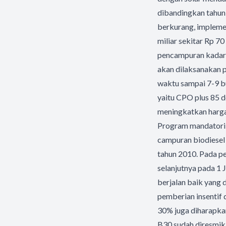
dibandingkan tahun 
berkurang, impleme
miliar sekitar Rp 7
pencampuran kadar bi
akan dilaksanakan 
waktu sampai 7-9 bu
yaitu CPO plus 85 
meningkatkan harga 
Program mandatori 
campuran biodiesel
tahun 2010. Pada p
selanjutnya pada 1 
berjalan baik yang
pemberian insentif
30% juga diharapka
B30 sudah diresmika