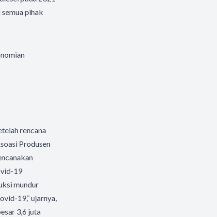
 semua pihak
konomian
etelah rencana
Asoasi Produsen
rencanakan
vid-19
uksi mundur
vid-19,” ujarnya,
sar 3,6 juta