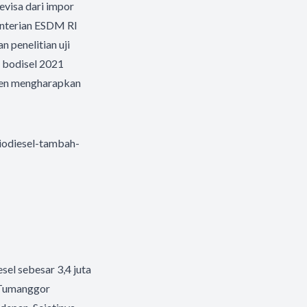
visa dari impor
menterian ESDM RI
 penelitian uji
m bodisel 2021
usen mengharapkan
iodiesel-tambah-
el sebesar 3,4 juta
 Tumanggor