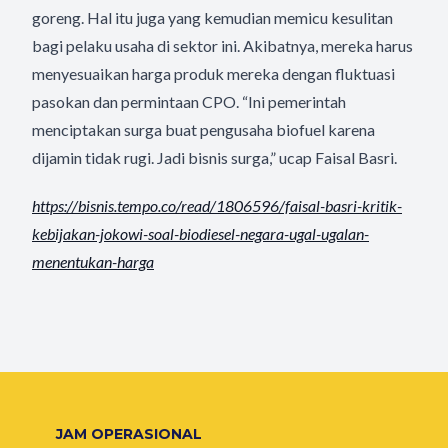
goreng. Hal itu juga yang kemudian memicu kesulitan
bagi pelaku usaha di sektor ini. Akibatnya, mereka harus
menyesuaikan harga produk mereka dengan fluktuasi
pasokan dan permintaan CPO. “Ini pemerintah
menciptakan surga buat pengusaha biofuel karena
dijamin tidak rugi. Jadi bisnis surga,” ucap Faisal Basri.
https://bisnis.tempo.co/read/
1806596/faisal-basri-kritik-
kebijakan-jokowi-soal-
biodiesel-negara-ugal-ugalan-
menentukan-harga
JAM OPERASIONAL