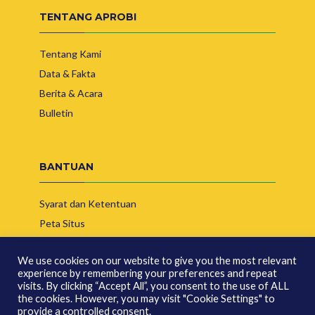
TENTANG APROBI
Tentang Kami
Data & Fakta
Berita & Acara
Bulletin
BANTUAN
Syarat dan Ketentuan
Peta Situs
Hubungi Kami
We use cookies on our website to give you the most relevant
experience by remembering your preferences and repeat
visits. By clicking “Accept All”, you consent to the use of ALL
the cookies. However, you may visit "Cookie Settings" to
provide a controlled consent.