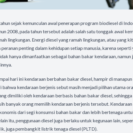
 tahun sejak kemunculan awal penerapan program biodiesel di Indon
hun 2008, pada tahun tersebut adalah salah satu tonggak awal kem
amah lingkungan. Energi diesel yang ramah lingkungan, atau yang ki
eranan penting dalam kehidupan setiap manusia, karena seperti y
 tidak hanya dimanfaatkan sebagai bahan bakar kendaraan, namun 
innya.
umpai hari ini kendaraan berbahan bakar diesel, hampir di manapun
ri bahwa kendaraan berjenis sebut masih menjadi pilihan utama ora
ng dimiliki oleh kendaraan berbasis bahan bakar diesel, sehingga 
ih banyak orang memilih kendaraan berjenis tersebut. Kendaraa
h ekonomis dari segi konsumsi bahan bakar dan lebih bertenaga unt
ain itu, penggunaan diesel juga berlaku untuk kegunaan lain, sepe
k, juga pembangkit listrik tenaga diesel (PLTD).