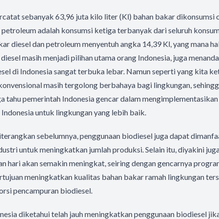
rcatat sebanyak 63,96 juta kilo liter (Kl) bahan bakar dikonsumsi 
 petroleum adalah konsumsi ketiga terbanyak dari seluruh konsum
r diesel dan petroleum menyentuh angka 14,39 Kl, yang mana hal 
diesel masih menjadi pilihan utama orang Indonesia, juga menand
el di Indonesia sangat terbuka lebar. Namun seperti yang kita k
konvensional masih tergolong berbahaya bagi lingkungan, sehingga
juga tahu pemerintah Indonesia gencar dalam mengimplementasika
i Indonesia untuk lingkungan yang lebih baik.
diterangkan sebelumnya, penggunaan biodiesel juga dapat dimanfa
stri untuk meningkatkan jumlah produksi. Selain itu, diyakini jug
an hari akan semakin meningkat, seiring dengan gencarnya progra
rtujuan meningkatkan kualitas bahan bakar ramah lingkungan ter
rsi pencampuran biodiesel.
donesia diketahui telah jauh meningkatkan penggunaan biodiesel ji