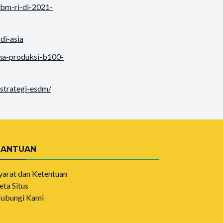
bm-ri-di-2021-
di-asia
na-produksi-b100-
-strategi-esdm/
BANTUAN
yarat dan Ketentuan
eta Situs
ubungi Kami