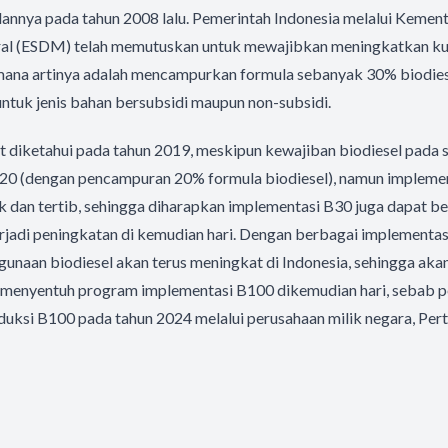
nnya pada tahun 2008 lalu. Pemerintah Indonesia melalui Kement
l (ESDM) telah memutuskan untuk mewajibkan meningkatkan kual
mana artinya adalah mencampurkan formula sebanyak 30% biodies
untuk jenis bahan bersubsidi maupun non-subsidi.
diketahui pada tahun 2019, meskipun kewajiban biodiesel pada s
B20 (dengan pencampuran 20% formula biodiesel), namun implemen
k dan tertib, sehingga diharapkan implementasi B30 juga dapat ber
rjadi peningkatan di kemudian hari. Dengan berbagai implementas
ggunaan biodiesel akan terus meningkat di Indonesia, sehingga akan
menyentuh program implementasi B100 dikemudian hari, sebab 
ksi B100 pada tahun 2024 melalui perusahaan milik negara, Per