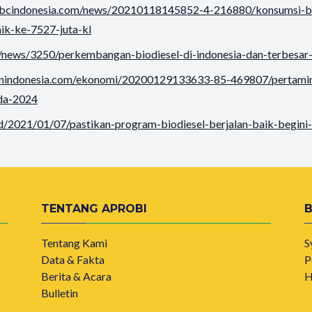
nbcindonesia.com/news/20210118145852-4-216880/konsumsi-b
aik-ke-7527-juta-kl
id/news/3250/perkembangan-biodiesel-di-indonesia-dan-terbesar-
nnindonesia.com/ekonomi/20200129133633-85-469807/pertami
da-2024
.id/2021/01/07/pastikan-program-biodiesel-berjalan-baik-begini
TENTANG APROBI
Tentang Kami
S
Data & Fakta
P
Berita & Acara
H
Bulletin