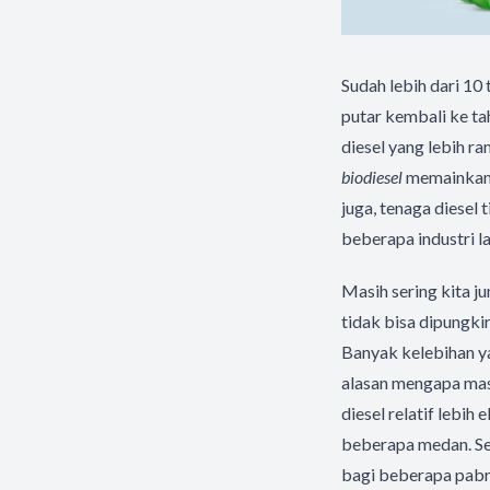
Sudah lebih dari 10
putar kembali ke ta
diesel yang lebih r
biodiesel
memainkan p
juga, tenaga diesel
beberapa industri la
Masih sering kita j
tidak bisa dipungki
Banyak kelebihan ya
alasan mengapa mas
diesel relatif lebi
beberapa medan. Sel
bagi beberapa pabri