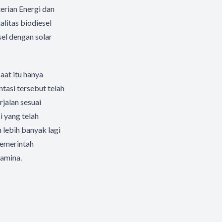
erian Energi dan
itas biodiesel
el dengan solar
aat itu hanya
tasi tersebut telah
jalan sesuai
i yang telah
 lebih banyak lagi
pemerintah
tamina.