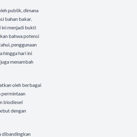
oleh publik, dimana
si bahan bakar.
ini menjadi bukti
akan bahwa potensi
etahui, penggunaan
 hingga hari ini
n juga menambah
atkan oleh berbagai
a permintaan
m biodiesel
sebut dengan
ka dibandingkan