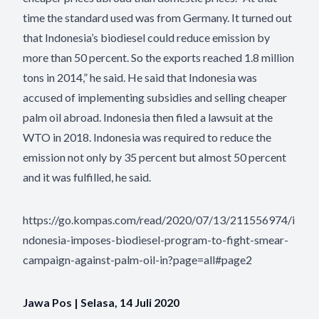
time the standard used was from Germany. It turned out
that Indonesia’s biodiesel could reduce emission by
more than 50 percent. So the exports reached 1.8 million
tons in 2014,” he said. He said that Indonesia was
accused of implementing subsidies and selling cheaper
palm oil abroad. Indonesia then filed a lawsuit at the
WTO in 2018. Indonesia was required to reduce the
emission not only by 35 percent but almost 50 percent
and it was fulfilled, he said.
https://go.kompas.com/read/2020/07/13/211556974/i
ndonesia-imposes-biodiesel-program-to-fight-smear-
campaign-against-palm-oil-in?page=all#page2
Jawa Pos | Selasa, 14 Juli 2020