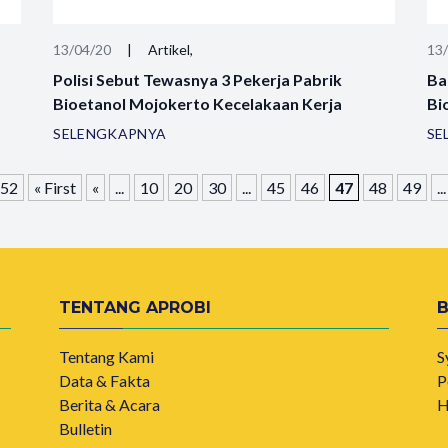
13/04/20
|
Artikel,
13
Polisi Sebut Tewasnya 3 Pekerja Pabrik
Ba
Bioetanol Mojokerto Kecelakaan Kerja
Bi
SELENGKAPNYA
SE
 52
« First
«
...
10
20
30
...
45
46
47
48
49
...
TENTANG APROBI
Tentang Kami
S
Data & Fakta
P
Berita & Acara
H
Bulletin