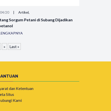
/04/20
|
Artikel,
tang Sorgum Petani di Subang Dijadikan
oetanol
LENGKAPNYA
»
Last »
BANTUAN
yarat dan Ketentuan
eta Situs
ubungi Kami