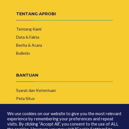
TENTANG APROBI
Tentang Kami
Data & Fakta
Berita & Acara
Bulletin
BANTUAN
Syarat dan Ketentuan
Peta Situs
Hubungi Kami
We use cookies on our website to give you the most relevant
experience by remembering your preferences and repeat
visits. By clicking “Accept All”, you consent to the use of ALL