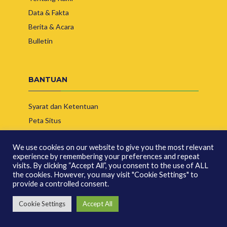
Data & Fakta
Berita & Acara
Bulletin
BANTUAN
Syarat dan Ketentuan
Peta Situs
Hubungi Kami
We use cookies on our website to give you the most relevant
experience by remembering your preferences and repeat
visits. By clicking “Accept All”, you consent to the use of ALL
the cookies. However, you may visit "Cookie Settings" to
provide a controlled consent.
© Copyright 2026 | Asosiasi Produsen Biofuel Indonesia
Cookie Settings
Accept All