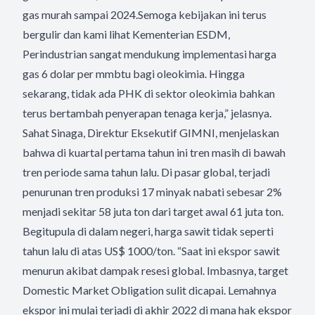
gas murah sampai 2024.Semoga kebijakan ini terus
bergulir dan kami lihat Kementerian ESDM,
Perindustrian sangat mendukung implementasi harga
gas 6 dolar per mmbtu bagi oleokimia. Hingga
sekarang, tidak ada PHK di sektor oleokimia bahkan
terus bertambah penyerapan tenaga kerja,” jelasnya.
Sahat Sinaga, Direktur Eksekutif GIMNI, menjelaskan
bahwa di kuartal pertama tahun ini tren masih di bawah
tren periode sama tahun lalu. Di pasar global, terjadi
penurunan tren produksi 17 minyak nabati sebesar 2%
menjadi sekitar 58 juta ton dari target awal 61 juta ton.
Begitupula di dalam negeri, harga sawit tidak seperti
tahun lalu di atas US$ 1000/ton. “Saat ini ekspor sawit
menurun akibat dampak resesi global. Imbasnya, target
Domestic Market Obligation sulit dicapai. Lemahnya
ekspor ini mulai terjadi di akhir 2022 di mana hak ekspor