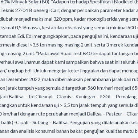
 60% Minyak Solar (B0). “Adapun terhadap Spesifikasi Biodiesel
Teknis 27-04 Bioenergi Cair, dengan perbaikan parameter kadar a
iubah menjadi maksimal 320 ppm, kadar monogliserida yang sem
simal 0,5 %massa, kestabilan oksidasi yang semula minimal 600 
 tambah Edi. Edi mengungkapkan, pada pengujian ini, kendaraan uj
mesin diesel <3,5 ton masing-masing 2 unit, serta 3 merek kend
ing-masing 2 unit. “Pada awal Road Test B40 terdapat tantangan
verhaul awal, namun dapat kami sampaikan bahwa saat ini seluruh 
lan,” ungkap Edi. Untuk mengejar ketertinggalan dan dapat mencap
lan Desember 2022, maka diberlakukan penambahan jarak dan rute
 ton jarak tempuh yang semula ditargetkan 560 km/hari menjadi 6
adi Balitsa – Tol Cileunyi – Ciamis – Kuningan – P3GL – Pemalang (
dangkan untuk kendaraan uji > 3,5 ton jarak tempuh yang semula 
 km/hari dengan rute perubahan menjadi Balitsa – Pasteur – Cika
 balik) -Cipali – Subang – Balitsa. Pengujian yang dilaksanakan s
nan dan analisis konsumsi bahan bakar, pengujian kualitas mutu 