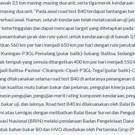
bawah 3,5 ton masing-masing dua unit, serta tiga merek kendaraan 
-masing dua unit. “Pada awal road test B40 terdapat tantangan b
erhaul awal. Namun, seluruh kendaraan telah melaksanakan uji jalan
r ketertinggalan dan dapat mencapai target yang ditetapkan pad
enambahan jarak dan rute yakni, untuk kendaraan uji di bawah 3,
tkan 560 km per hari menjadi 650 km per hari dengan rute peruba
s-Kuningan-P3GL-
Pemalang (putar balik)-Subang-Balitsa. Sedangk
 jarak tempuh yang semula ditargetkan 400 km per hari menjadi 550
jadi Balitsa-Pasteur-Cikampek-
Cipali-P3GL-Tegal (putar balik)-
yang dilaksanakan selama road test B40 di antaranya penanganan d
ian kualitas mutu bahan bakar dan pelumas, pengujian kinerja pad
sin pengujian, pengujian merit rating komponen kendaraan, pengu
akar uji, dan lainnya. Road test B40 ini dilaksanakan oleh Balai B
i atau Lemigas dengan melibatkan Balai Besar Survei dan Pengu
ovasi Nasional (BRIN) melalui pendanaan Badan Pengelolaan Dan
tuk bahan bakar B0 dan HVO disediakan oleh Pertamina Grup (P