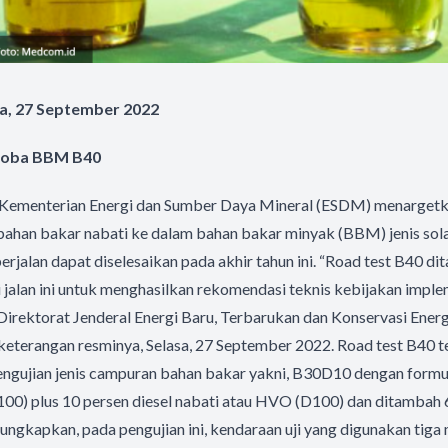
a, 27 September 2022
i Coba BBM B40
 Kementerian Energi dan Sumber Daya Mineral (ESDM) menargetkan
bahan bakar nabati ke dalam bahan bakar minyak (BBM) jenis sola
rjalan dapat diselesaikan pada akhir tahun ini. “Road test B40 dit
jalan ini untuk menghasilkan rekomendasi teknis kebijakan imple
 Direktorat Jenderal Energi Baru, Terbarukan dan Konservasi En
eterangan resminya, Selasa, 27 September 2022. Road test B40 t
pengujian jenis campuran bahan bakar yakni, B30D10 dengan form
100) plus 10 persen diesel nabati atau HVO (D100) dan ditambah
gungkapkan, pada pengujian ini, kendaraan uji yang digunakan tig