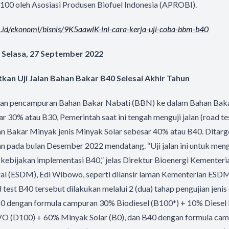
B100 oleh Asosiasi Produsen Biofuel Indonesia (APROBI).
.id/ekonomi/
bisnis/9K5aawlK-ini-cara-
kerja-uji-coba-bbm-b40
 Selasa, 27 September 2022
kan Uji Jalan Bahan Bakar B40 Selesai Akhir Tahun
gan pencampuran Bahan Bakar Nabati (BBN) ke dalam Bahan Baka
r 30% atau B30, Pemerintah saat ini tengah menguji jalan (road t
 Bakar Minyak jenis Minyak Solar sebesar 40% atau B40. Ditarge
kan pada bulan Desember 2022 mendatang. “Uji jalan ini untuk men
kebijakan implementasi B40,” jelas Direktur Bioenergi Kementeri
l (ESDM), Edi Wibowo, seperti dilansir laman Kementerian ESDM
est B40 tersebut dilakukan melalui 2 (dua) tahap pengujian jeni
0 dengan formula campuran 30% Biodiesel (B100*) + 10% Diesel 
O (D100) + 60% Minyak Solar (B0), dan B40 dengan formula ca