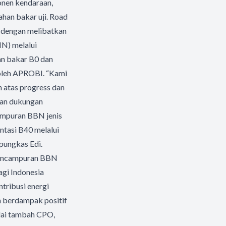
onen kendaraan,
bahan bakar uji. Road
” dengan melibatkan
IN) melalui
n bakar B0 dan
 oleh APROBI. “Kami
 atas progress dan
dan dukungan
campuran BBN jenis
tasi B40 melalui
 pungkas Edi.
 pencampuran BBN
agi Indonesia
tribusi energi
n berdampak positif
ilai tambah CPO,