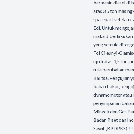
bermesin diesel di 
atas 3,5 ton masing
sparepart setelah ov
Edi. Untuk mengeja
maka diberlakukan p
yang semula ditarge
Tol Cileunyi-Ciami
uji di atas 3,5 ton
rute perubahan men
Balitsa. Pengujian 
bahan bakar, penguj
dynamometer atau me
penyimpanan bahan b
Minyak dan Gas Bum
Badan Riset dan In
Sawit (BPDPKS). Un