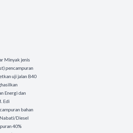
r Minyak jenis
est) pencampuran
tkan uji jalan B40
ghasilkan
an Energi dan
. Edi
s campuran bahan
Nabati/Diesel
mpuran 40%