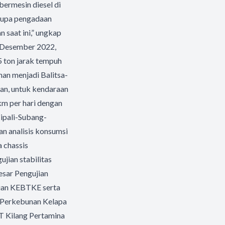
bermesin diesel di
erupa pengadaan
 saat ini,” ungkap
a Desember 2022,
5 ton jarak tempuh
han menjadi Balitsa-
an, untuk kendaraan
 km per hari dengan
Cipali-Subang-
an analisis konsumsi
a chassis
jian stabilitas
esar Pengujian
jian KEBTKE serta
a Perkebunan Kelapa
T Kilang Pertamina