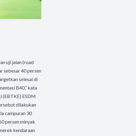
 uji jalan (road
r sebesar 40 persen
argetkan selesai di
mentasi B40,” kata
ergi (EBTKE) ESDM
ersebut dilakukan
ula campuran 30
 60 persen minyak
a merek kendaraan