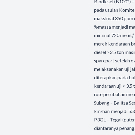
Biodiesel (B100*) +
pada usulan Komite 
maksimal 350 ppm d
%massa menjadi mak
minimal 720 menit,”
merek kendaraan ber
diesel >3,5 ton mas
sparepart setelah o
melaksanakan uji ja
ditetapkan pada bu
kendaraan uji < 3,5
rute perubahan menj
Subang – Balitsa Se
km/hari menjadi 550
P3GL – Tegal (puter
diantaranya penanga