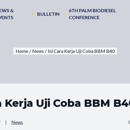
EWS &
6TH PALM BIODIESEL
BULLETIN
VENTS
CONFERENCE
Home
/
News
/
Ini Cara Kerja Uji Coba BBM B40
ra Kerja Uji Coba BBM B4
2
|
News