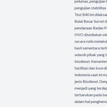
pelumas, pengujian
pengujian stabilitas
Test B40 ini dilak
Balai Besar Survei 
pendanaan Badan P
HVO disediakan ole
secara rutin melak
hasil sementara ter
seluruh pihak yang 
biodiesel. Kemente
fasilitasi dan koord
Indonesia saat ini
jenis Biodiesel. De
menjadi yang terde
terbarukan pada bau
dalam hal penghema