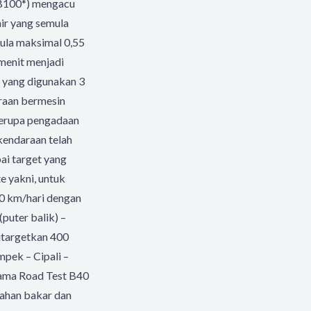
 (B100*) mengacu
ir yang semula
ula maksimal 0,55
menit menjadi
i yang digunakan 3
araan bermesin
 berupa pengadaan
kendaraan telah
ai target yang
 yakni, untuk
50 km/hari dengan
puter balik) –
ditargetkan 400
mpek – Cipali –
elama Road Test B40
bahan bakar dan