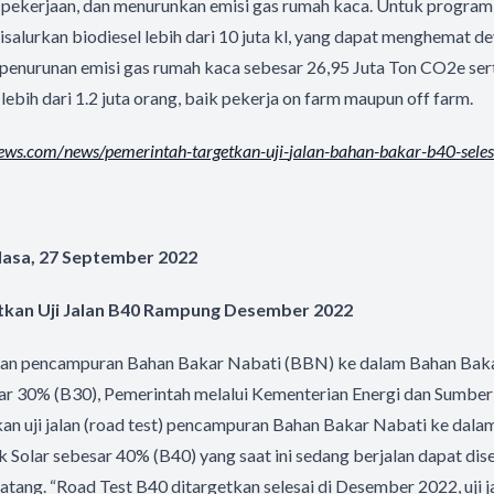
ekerjaan, dan menurunkan emisi gas rumah kaca. Untuk program 
isalurkan biodiesel lebih dari 10 juta kl, yang dapat menghemat d
 penurunan emisi gas rumah kaca sebesar 26,95 Juta Ton CO2e s
lebih dari 1.2 juta orang, baik pekerja on farm maupun off farm.
news.com/
news/pemerintah-targetkan-uji-
jalan-bahan-bakar-b40-seles
lasa, 27 September 2022
tkan Uji Jalan B40 Rampung Desember 2022
gan pencampuran Bahan Bakar Nabati (BBN) ke dalam Bahan Baka
ar 30% (B30), Pemerintah melalui Kementerian Energi dan Sumbe
n uji jalan (road test) pencampuran Bahan Bakar Nabati ke dal
 Solar sebesar 40% (B40) yang saat ini sedang berjalan dapat dis
ang. “Road Test B40 ditargetkan selesai di Desember 2022, uji ja