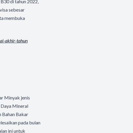
B30 di tahun 2022,
evisa sebesar
erta membuka
ai-
akhir-tahun
r Minyak jenis
r Daya Mineral
am Bahan Bakar
elesaikan pada bulan
lan ini untuk