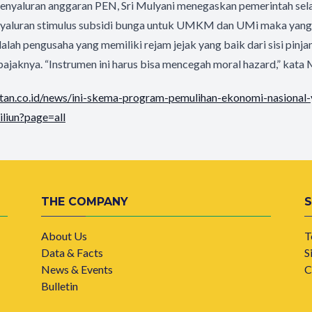
 penyaluran anggaran PEN, Sri Mulyani menegaskan pemerintah sela
nyaluran stimulus subsidi bunga untuk UMKM dan UMi maka yang
ah pengusaha yang memiliki rejam jejak yang baik dari sisi pinj
jaknya. “Instrumen ini harus bisa mencegah moral hazard,” kata
ontan.co.id/news/ini-skema-program-pemulihan-ekonomi-nasiona
iliun?page=all
THE COMPANY
About Us
T
Data & Facts
S
News & Events
C
Bulletin