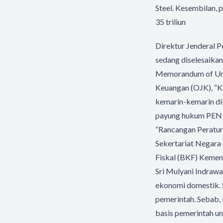
Steel.
Kesembilan, p
35 triliun
Direktur Jenderal 
sedang diselesaika
Memorandum of Unde
Keuangan (OJK), “Ki
kemarin-kemarin di
payung hukum PEN b
“Rancangan Peratura
Sekertariat Negara
Fiskal (BKF) Kemen
Sri Mulyani Indraw
ekonomi domestik. S
pemerintah. Sebab,
basis pemerintah un