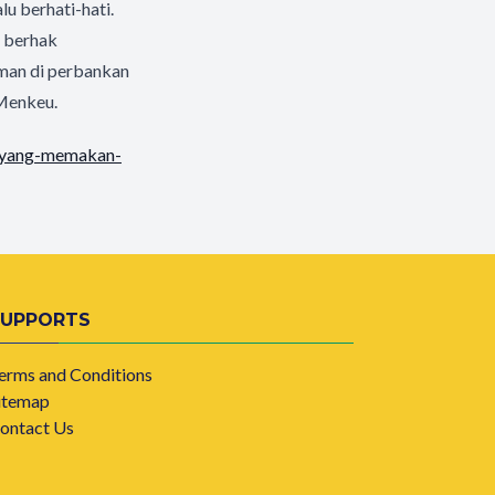
lu berhati-hati.
 berhak
aman di perbankan
 Menkeu.
l-yang-memakan-
SUPPORTS
erms and Conditions
itemap
ontact Us