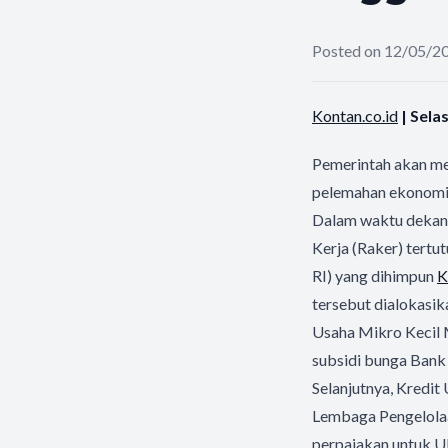
Posted on 12/05/2
Kontan.co.id
| Sela
Pemerintah akan m
pelemahan ekonomi y
Dalam waktu dekan 
Kerja (Raker) tert
RI) yang dihimpun
K
tersebut dialokasik
Usaha Mikro Kecil 
subsidi bunga Bank
Selanjutnya, Kredit
Lembaga Pengelolaan
perpajakan untuk UM