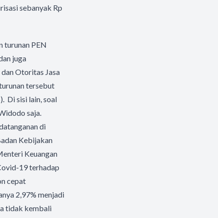
risasi sebanyak Rp
an turunan PEN
dan juga
dan Otoritas Jasa
turunan tersebut
. Di sisi lain, soal
 Widodo saja.
ndatanganan di
Badan Kebijakan
 Menteri Keuangan
Covid-19 terhadap
on cepat
anya 2,97% menjadi
a tidak kembali