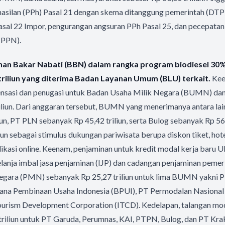
ghasilan (PPh) Pasal 21 dengan skema ditanggung pemerintah (DT
al 22 Impor, pengurangan angsuran PPh Pasal 25, dan pecepatan r
(PPN).
ahan Bakar Nabati (BBN) dalam rangka program biodiesel 30
triliun yang diterima Badan Layanan Umum (BLU) terkait.
Kee
sasi dan penugasi untuk Badan Usaha Milik Negara (BUMN) da
iliun. Dari anggaran tersebut, BUMN yang menerimanya antara la
liun, PT PLN sebanyak Rp 45,42 triliun, serta Bulog sebanyak Rp 560
iun sebagai stimulus dukungan pariwisata berupa diskon tiket, hot
kasi online.
Keenam, penjaminan untuk kredit modal kerja bar
 belanja imbal jasa penjaminan (IJP) dan cadangan penjaminan pemer
egara (PMN) sebanyak Rp 25,27 triliun untuk lima BUMN yakni
ana Pembinaan Usaha Indonesia (BPUI), PT Permodalan Nasiona
ourism Development Corporation (ITCD).
Kedelapan, talangan m
triliun untuk PT Garuda, Perumnas, KAI, PTPN, Bulog, dan PT Kra