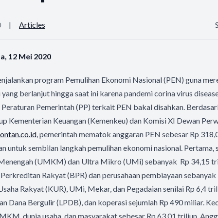
0
|
Articles
sa, 12 Mei 2020
enjalankan program Pemulihan Ekonomi Nasional (PEN) guna me
ang berlanjut hingga saat ini karena pandemi corina virus diseas
Peraturan Pemerintah (PP) terkait PEN bakal disahkan. Berdasar
utup Kementerian Keuangan (Kemenkeu) dan Komisi XI Dewan Per
ontan.co.id
, pemerintah mematok anggaran PEN sebesar Rp 318,09
an untuk sembilan langkah pemulihan ekonomi nasional. Pertama, 
Menengah (UMKM) dan Ultra Mikro (UMi) sebanyak Rp 34,15 trili
 Perkreditan Rakyat (BPR) dan perusahaan pembiayaan sebanyak Rp
 Usaha Rakyat (KUR), UMi, Mekar, dan Pegadaian senilai Rp 6,4 tr
 Dana Bergulir (LPDB), dan koperasi sejumlah Rp 490 miliar. Kedu
KM, dunia usaha, dan masyarakat sebesar Rp 63,01 triliun. Angga