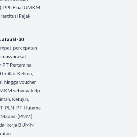
P), PPh Final UMKM,
estitusi Pajak
% atau B-30
mpat, percepatan
n masyarakat
in PT Pertamina
 miliar.
Kelima,
el, hingga voucher
u UMKM sebanyak Rp
intah. Ketujuh,
 PT PLN, PT Hutama
l Madani (PNM),
odal kerja BUMN
katau