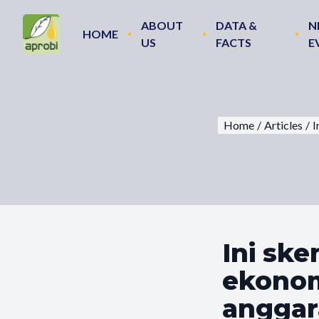
ABOUT
DATA &
N
HOME
US
FACTS
E
Home
/
Articles
/
I
Ini sk
ekonom
anggara