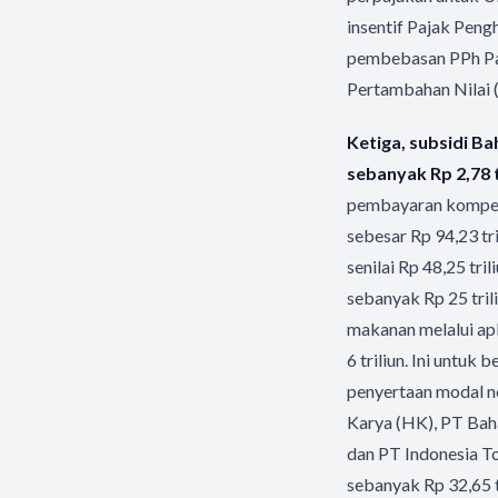
insentif Pajak Pen
pembebasan PPh Pas
Pertambahan Nilai 
Ketiga, subsidi B
sebanyak Rp 2,78 
pembayaran kompen
sebesar Rp 94,23 tr
senilai Rp 48,25 tri
sebanyak Rp 25 tril
makanan melalui apli
6 triliun. Ini untuk
penyertaan modal n
Karya (HK), PT Bah
dan PT Indonesia T
sebanyak Rp 32,65 