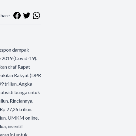
Share
respon dampak
e 2019 (Covid-19).
kan draf Rapat
wakilan Rakyat (DPR
 triliun. Angka
subsidi bunga untuk
un. Rinciannya,
 27,26 triliun.
iliun. UMKM online,
a, insentif
ran ini untuk