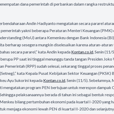
enempatan dana pemerintah di perbankan dalam rangka restruktu
Perbendaharaan Andin Hadiyanto mengatakan secara pararel atur
n pemerintah yakni beberapa Peraturan Menteri Keuangan (PMK) 
rstanding (MoU) antara Kemenkeu dengan Bank Indonesia (BI) 
ta berharap sesegera mungkin diselesaikan karena aturan-aturan 
bahas secara pararel,” kata Andin kepada
Kontan.co.id
, Senin (11/5)
erupa PP saat ini tinggal menunggu tanda tangan Presiden Joko
n Pemerintah (RPP) sudah selesai, sekarang tinggal proses pena
 (Setneg),” kata Kepala Pusat Kebijakan Sektor Keuangan (PKSK) 
keu Ayu Sukorini kepada
Kontan.co.id
, Senin (11/5). Sebelumnya,
ati mengatakan program PEN bertujuan untuk merespon dampak 
ehingga pelaksanaannya berada di tahun ini sebagai bentuk resp
 Menkeu bilang pertumbuhan ekonomi pada kuartal I-2020 yang h
tuk menjaga ekonomi lewah PEN di kuartal II-2020 dan selanjutny