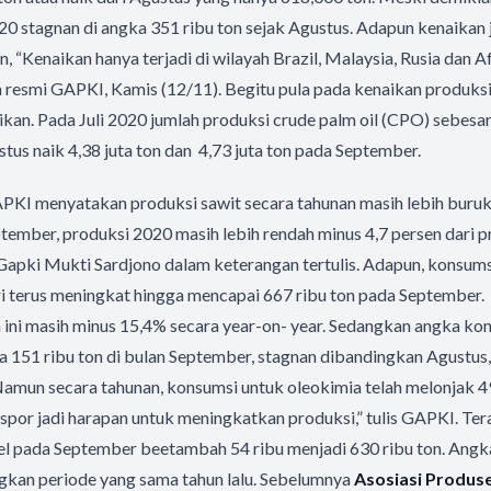
0 stagnan di angka 351 ribu ton sejak Agustus. Adapun kenaikan j
, “Kenaikan hanya terjadi di wilayah Brazil, Malaysia, Rusia dan Af
n resmi GAPKI, Kamis (12/11). Begitu pula pada kenaikan produksi
an. Pada Juli 2020 jumlah produksi crude palm oil (CPO) sebesar 
us naik 4,38 juta ton dan 4,73 juta ton pada September.
PKI menyatakan produksi sawit secara tahunan masih lebih buru
ember, produksi 2020 masih lebih rendah minus 4,7 persen dari p
Gapki Mukti Sardjono dalam keterangan tertulis. Adapun, konsums
i terus meningkat hingga mencapai 667 ribu ton pada September
ini masih minus 15,4% secara year-on- year. Sedangkan angka kon
a 151 ribu ton di bulan September, stagnan dibandingkan Agustus,
. Namun secara tahunan, konsumsi untuk oleokimia telah melonjak 
spor jadi harapan untuk meningkatkan produksi,” tulis GAPKI. Ter
el pada September beetambah 54 ribu menjadi 630 ribu ton. Angka
ngkan periode yang sama tahun lalu. Sebelumnya
Asosiasi Produse