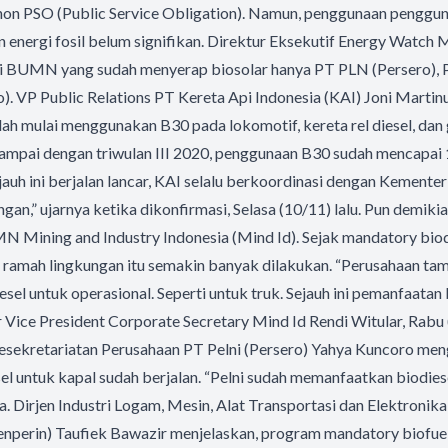
non PSO (Public Service Obligation). Namun, penggunaan pengguna
 energi fosil belum signifikan. Direktur Eksekutif Energy Watch
ni BUMN yang sudah menyerap biosolar hanya PT PLN (Persero), PT
). VP Public Relations PT Kereta Api Indonesia (KAI) Joni Mart
h mulai menggunakan B30 pada lokomotif, kereta rel diesel, dan 
mpai dengan triwulan III 2020, penggunaan B30 sudah mencapai 1
uh ini berjalan lancar, KAI selalu berkoordinasi dengan Kemente
gan,” ujarnya ketika dikonfirmasi, Selasa (10/11) lalu. Pun demiki
Mining and Industry Indonesia (Mind Id). Sejak mandatory biodi
 ramah lingkungan itu semakin banyak dilakukan. “Perusahaan
el untuk operasional. Seperti untuk truk. Sejauh ini pemanfaatan 
or Vice President Corporate Secretary Mind Id Rendi Witular, Rabu
esekretariatan Perusahaan PT Pelni (Persero) Yahya Kuncoro me
l untuk kapal sudah berjalan. “Pelni sudah memanfaatkan biodiesel
a. Dirjen Industri Logam, Mesin, Alat Transportasi dan Elektronik
nperin) Taufiek Bawazir menjelaskan, program mandatory biofuel 