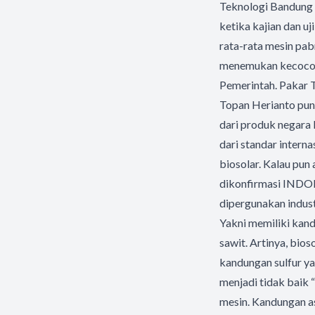
Teknologi Bandung (
ketika kajian dan u
rata-rata mesin pabr
menemukan kecocoka
Pemerintah. Pakar 
Topan Herianto puny
dari produk negara 
dari standar interna
biosolar. Kalau pun 
dikonfirmasi INDOP
dipergunakan indust
Yakni memiliki kand
sawit. Artinya, bio
kandungan sulfur y
menjadi tidak baik “
mesin. Kandungan as