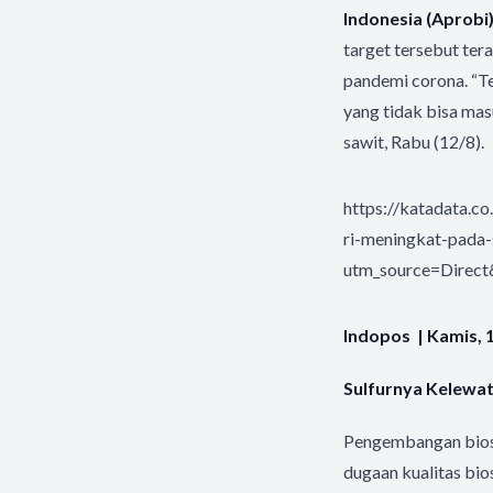
Indonesia (Aprobi
target tersebut ter
pandemi corona. “Te
yang tidak bisa ma
sawit, Rabu (12/8).
https://katadata.c
ri-meningkat-pada
utm_source=Dire
Indopos | Kamis,
Sulfurnya Kelewat
Pengembangan bioso
dugaan kualitas bi