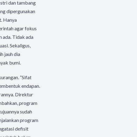
ustri dan tambang
ang dipergunakan
t. Hanya
erintah agar fokus
 ada. Tidak ada
asi. Sekaligus,
h jauh dia
nyak bumi.
kurangan. “Sifat
 membentuk endapan.
rannya. Direktur
ambahkan, program
tujuannya sudah
enjalankan program
gatasi defisit