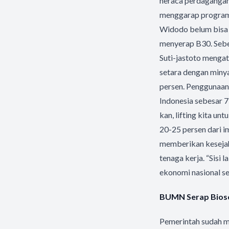
neraca perdagangan,
menggarap program b
Widodo belum bisa d
menyerap B30. Sebe
Suti-jastoto menga
setara dengan minya
persen. Penggunaan
Indonesia sebesar 7
kan, lifting kita un
20-25 persen dari 
memberikan kesejah
tenaga kerja. “Sisi 
ekonomi nasional se
BUMN Serap Bios
Pemerintah sudah m