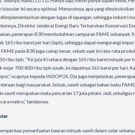
” ulasnya, Rabu (11/11). Hanya saja, meski punya tujuan mulia, P
iosolar ini secara optimal. Menurutnya, apa yang diinstruksikan
iimplementasikan dengan lugas di lapangan, sehingga industri ma
lumnya, Direktur Jenderal Energi Baru Terbarukan Konservasi En
takan, penerapan B30 membutuhkan campuran FAME sebanyak 9,6 ju
k 165 ribu barel per hari (bph), sehingga dapat mengurangi impor
 FAME pada B30 juga cukup besar, sebab saat ini rata-rata produ
50 ribu bph. “9,6 juta Kl setara dengan 165 ribu barel minyak per 
tuk kejar 700-800 ribu bph susah, ini dapatnya 165 barel per hari. K
impor,” ucapnya kepada INDOPOS. Dia juga menjelaskan, penerapa
teraan bagi masyarakat. Sebab, sawit sebagai bahan baku FAM
lain sawit merupakan mata pencarian 17 juta petani. Jadi, sekaligu
cara makro,” tandasnya.
olar
emperluas pemanfaatan bauran minyak sawit dalam solar sebanya