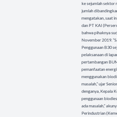
ke sejumlah sektor 
jumlah dibandingkan
mengatakan, saat i
dan PT KAI (Persero
bahwa pihaknya suda
November 2019. “Sa
Penggunaan B30 seja
pelaksanaan di lapan
pertambangan BUMN 
pemanfaatan energi
menggunakan biodies
masalah,” ujar Seni
denganya, Kepala K
penggunaan biodiese
ada masalah,” akuny
Perindustrian (Keme