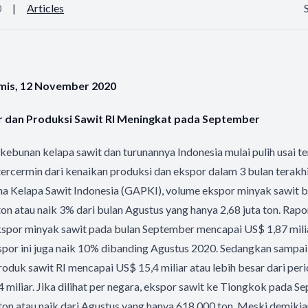
0
|
Articles
mis, 12 November 2020
or dan Produksi Sawit RI Meningkat pada September
kebunan kelapa sawit dan turunannya Indonesia mulai pulih usai 
 tercermin dari kenaikan produksi dan ekspor dalam 3 bulan terak
 Kelapa Sawit Indonesia (GAPKI), volume ekspor minyak sawit 
on atau naik 3% dari bulan Agustus yang hanya 2,68 juta ton. Rapor
 ekspor minyak sawit pada bulan September mencapai US$ 1,87 mili
 ekspor ini juga naik 10% dibanding Agustus 2020. Sedangkan samp
produk sawit RI mencapai US$ 15,4 miliar atau lebih besar dari pe
 miliar. Jika dilihat per negara, ekspor sawit ke Tiongkok pada 
on atau naik dari Agustus yang hanya 618,000 ton. Meski demikia