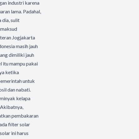
an industri karena
uaran lama. Padahal,
dia, sulit
dimaksud
teran Jogjakarta
donesia masih jauh
ang dimiliki jauh
el itu mampu pakai
nya ketika
pemerintah untuk
il dan nabati.
i minyak kelapa
 Akibatnya,
batkan pembakaran
da filter solar
olar ini harus