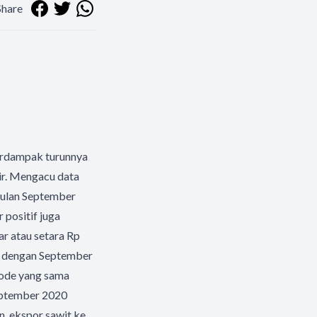
Share
terdampak turunnya
hir. Mengacu data
bulan September
 positif juga
ar atau setara Rp
ai dengan September
riode yang sama
September 2020
n, ekspor sawit ke