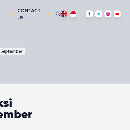
CONTACT
US
a September
ksi
tember