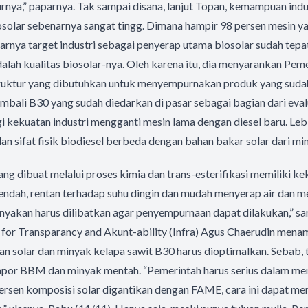
furnya,” paparnya. Tak sampai disana, lanjut Topan, kemampuan ind
solar sebenarnya sangat tingg. Dimana hampir 98 persen mesin y
narnya target industri sebagai penyerap utama biosolar sudah tepa
lah kualitas biosolar-nya. Oleh karena itu, dia menyarankan Pem
ruktur yang dibutuhkan untuk menyempurnakan produk yang sudah
mbali B30 yang sudah diedarkan di pasar sebagai bagian dari evalu
gi kekuatan industri mengganti mesin lama dengan diesel baru. Lebi
n sifat fisik biodiesel berbeda dengan bahan bakar solar dari mi
ang dibuat melalui proses kimia dan trans-esterifikasi memiliki ke
 rendah, rentan terhadap suhu dingin dan mudah menyerap air dan
yakan harus dilibatkan agar penyempurnaan dapat dilakukan,” sa
a for Transparancy and Akunt-ability (Infra) Agus Chaerudin men
n solar dan minyak kelapa sawit B30 harus dioptimalkan. Sebab, 
impor BBM dan minyak mentah. “Pemerintah harus serius dalam m
persen komposisi solar digantikan dengan FAME, cara ini dapat men