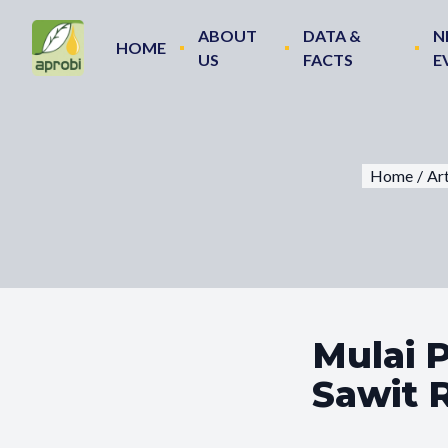
ABOUT
DATA &
N
HOME
US
FACTS
E
Home
/
Art
Mulai 
Sawit 