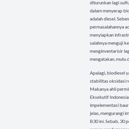
diturunkan lagi sul
dalam menyerap bio
adalah diesel. Sebe
permasalahannya ada
menyiapkan infrast
salahnya menguji ke
menginventarisir la
mengatakan, mutu da
Apalagi, biodiesel y
stabilitas oksidasi
Makanya ahli permin
Eksekutif Indonesi
impelementasi baura
jelas, mengurangi 
B30 ini. Sebab, 30 