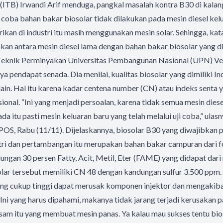
ITB) Irwandi Arif menduga, pangkal masalah kontra B30 di kalang
ji coba bahan bakar biosolar tidak dilakukan pada mesin diesel kel
ikan di industri itu masih menggunakan mesin solar. Sehingga, kata 
n antara mesin diesel lama dengan bahan bakar biosolar yang 
Teknik Perminyakan Universitas Pembangunan Nasional (UPN) Ve
a pendapat senada. Dia menilai, kualitas biosolar yang dimiliki In
lain. Hal itu karena kadar centena number (CN) atau indeks senta y
sional. “Ini yang menjadi persoalan, karena tidak semua mesin dies
ada itu pasti mesin keluaran baru yang telah melalui uji coba,” ulas
OS, Rabu (11/11). Dijelaskannya, biosolar B30 yang diwajibkan 
ri dan pertambangan itu merupakan bahan bakar campuran dari fos
ungan 30 persen Fatty, Acit, Metil, Eter (FAME) yang didapat dar
solar tersebut memiliki CN 48 dengan kandungan sulfur 3.500 ppm.
ang cukup tinggi dapat merusak komponen injektor dan mengaki
Ini yang harus dipahami, makanya tidak jarang terjadi kerusakan pa
am itu yang membuat mesin panas. Ya kalau mau sukses tentu bios