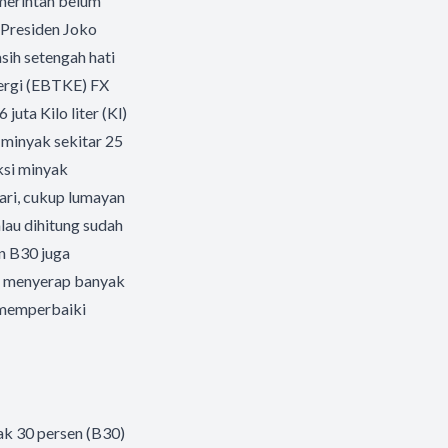
emerintah belum
 Presiden Joko
sih setengah hati
ergi (EBTKE) FX
ta Kilo liter (Kl)
 minyak sekitar 25
ksi minyak
hari, cukup lumayan
alau dihitung sudah
n B30 juga
E menyerap banyak
s memperbaiki
k 30 persen (B30)