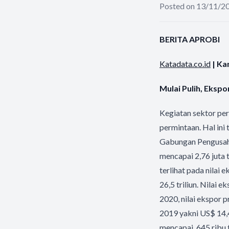
Posted on 13/11/2
BERITA APROBI
Katadata.co.id
| Ka
Mulai Pulih, Eksp
Kegiatan sektor per
permintaan. Hal ini
Gabungan Pengusaha
mencapai 2,76 juta t
terlihat pada nilai
26,5 triliun. Nilai
2020, nilai ekspor 
2019 yakni US$ 14,4
mencapai 645 ribu t