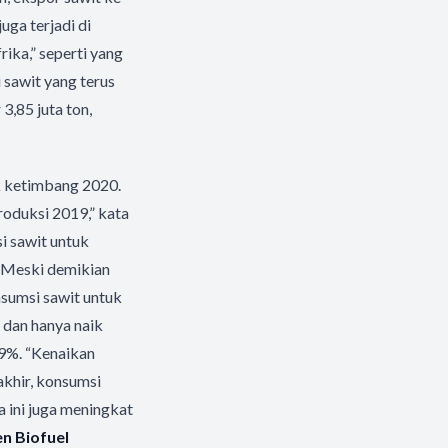
uga terjadi di
rika,” seperti yang
 sawit yang terus
3,85 juta ton,
k ketimbang 2020.
roduksi 2019,” kata
i sawit untuk
. Meski demikian
sumsi sawit untuk
 dan hanya naik
49%. “Kenaikan
akhir, konsumsi
 ini juga meningkat
n Biofuel