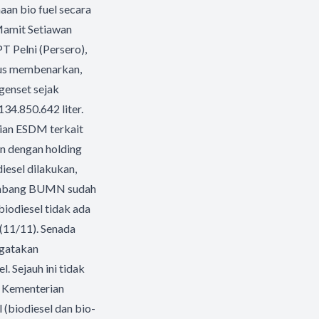
an bio fuel secara
 Mamit Setiawan
 Pelni (Persero),
inus membenarkan,
genset sejak
34.850.642 liter.
rian ESDM terkait
an dengan holding
esel dilakukan,
 tambang BUMN sudah
biodiesel tidak ada
 (11/11). Senada
ngatakan
. Sejauh ini tidak
a Kementerian
(biodiesel dan bio-