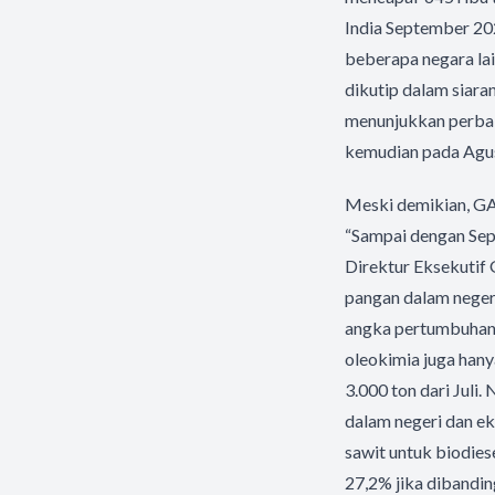
India September 202
beberapa negara lain
dikutip dalam siara
menunjukkan perbaik
kemudian pada Agust
Meski demikian, GA
“Sampai dengan Sept
Direktur Eksekutif 
pangan dalam neger
angka pertumbuhan 
oleokimia juga hany
3.000 ton dari Juli
dalam negeri dan ek
sawit untuk biodies
27,2% jika dibandi