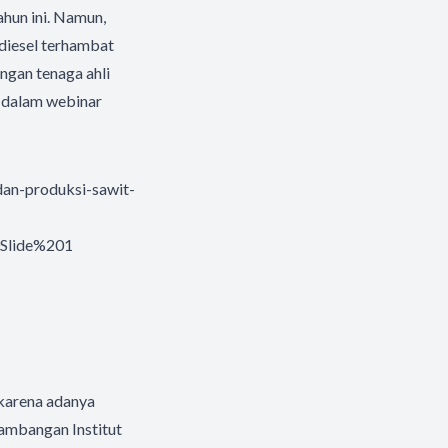
ahun ini. Namun,
odiesel terhambat
ngan tenaga ahli
n dalam webinar
dan-produksi-sawit-
Slide%201
 karena adanya
ambangan Institut