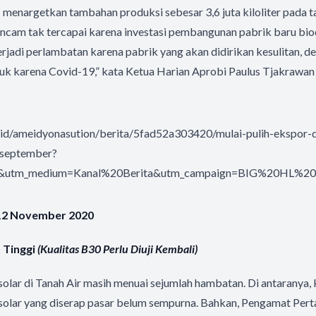
)
menargetkan tambahan produksi sebesar 3,6 juta kiloliter pada t
ancam tak tercapai karena investasi pembangunan pabrik baru bi
rjadi perlambatan karena pabrik yang akan didirikan kesulitan, de
suk karena Covid-19,” kata Ketua Harian Aprobi Paulus Tjakrawa
o.id/ameidyonasution/berita/5fad52a303420/mulai-pulih-ekspor-
-september?
ct&utm_medium=Kanal%20Berita&utm_campaign=BIG%20HL%20
 12 November 2020
 Tinggi
(Kualitas B30 Perlu Diuji Kembali)
lar di Tanah Air masih menuai sejumlah hambatan. Di antaranya,
osolar yang diserap pasar belum sempurna. Bahkan, Pengamat Pert