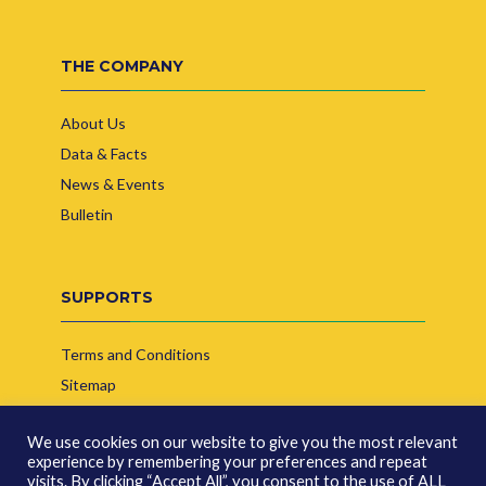
THE COMPANY
About Us
Data & Facts
News & Events
Bulletin
SUPPORTS
Terms and Conditions
Sitemap
Contact Us
We use cookies on our website to give you the most relevant
experience by remembering your preferences and repeat
visits. By clicking “Accept All”, you consent to the use of ALL