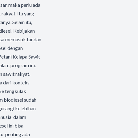
esar, maka perlu ada
 rakyat. Itu yang
nya. Selain itu,
iesel. Kebijakan
 bisa memasok tandan
esel dengan
Petani Kelapa Sawit
alam program ini.
n sawit rakyat.
 dari konteks
 ke tengkulak
m biodiesel sudah
gurangi kelebihan
anusia, dalam
el ini bisa
u, penting ada