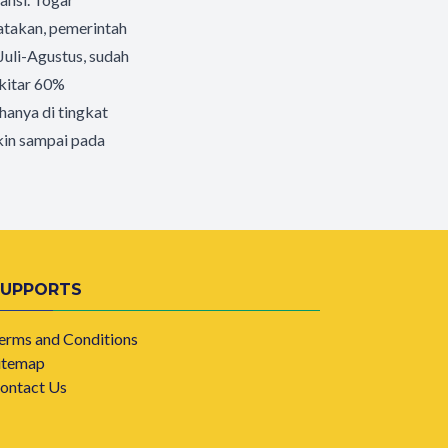
takan, pemerintah
Juli-Agustus, sudah
ekitar 60%
 hanya di tingkat
kin sampai pada
SUPPORTS
erms and Conditions
itemap
ontact Us