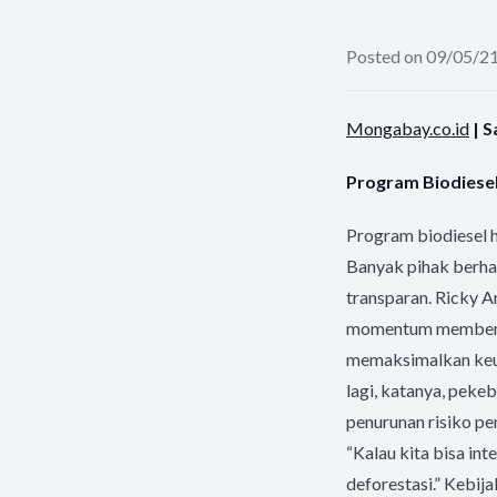
Posted on 09/05/2
Mongabay.co.id
| S
Program Biodiesel
Program biodiesel 
Banyak pihak berha
transparan. Ricky A
momentum membenahi
memaksimalkan keun
lagi, katanya, peke
penurunan risiko pe
“Kalau kita bisa in
deforestasi.” Kebij