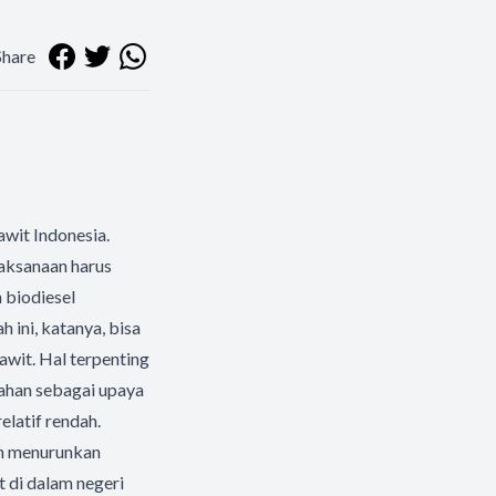
Share
wit Indonesia.
laksanaan harus
 biodiesel
ini, katanya, bisa
wit. Hal terpenting
lahan sebagai upaya
elatif rendah.
kan menurunkan
t di dalam negeri