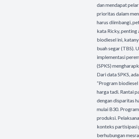
dan mendapat pelara
prioritas dalam men
harus diimbangi, pet
kata Ricky, penting
biodiesel ini, kata
buah segar (TBS). U
implementasi perema
(SPKS) mengharapka
Dari data SPKS, ada 
“Program biodiesel
harga tadi. Rantai 
dengan disparitas h
mulai B30. Program 
produksi. Pelaksana
konteks partisipasi
berhubungan mesra d