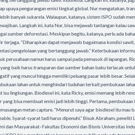
ap upaya pengurangan emisi tingkat global. Nur mengatakan, tran
i lebih banyak sukarela. Walaupun, katanya, sistem ISPO sudah 
ewajiban. Langkah ini, kata Nur, bisa mejawab tantangan kalau saw
ai sumber deforestasi. Meskipun begitu, katanya, perlu ada baha
hilir terjaga. “Diharapkan dapat menjawab bagaimana kondisi sawit
asi pengelolaan yang bertanggung jawab.” Keterbukaan informasi
duk perusahaan namun harus sampai pada pemasok di lapangan. Ric
l yang baik harus transparan dan sumber bahan baku terlacak unt
tif yang muncul hingga memiliki peluang pasar lebih besar. Selain 
bukaan lahan untuk menghindari tuduhan terkait pembukaan laha
su lingkungan. Biodiesel ini, kata Ricky, emisi memang lebih renda
 yang bisa membuat emisi jadi lebih tinggi. Pertama, pembukaan l
emasangan metan capture. “Menurut saya agar biodiesel itu mau b
eable. Syarat-syarat tadi harus dipenuhi.” Bisuk Abraham, penelit
mi dan Masyarakat–Fakultas Ekonomi dan Bisnis Universitas Ind
kasi ISPO bisa mendapatkan kepercayaan publik perlu ada transpar