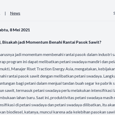
1
|
News
abtu, 8 Mei 2021
, Bisakah jadi Momentum Benahi Rantai Pasok Sawit?
harusnya jadi momentum membenahi rantai pasok dalam industri sa
rap program ini dapat melibatkan petani swadaya mandiri dan pe
mukti, Manajer Riset Traction Energy Asia, mengatakan, kebijakan
 rantai pasok sawit dengan melibatkan petani swadaya. Langkah 
tungan bagi petani dalam menjual tandan buah segar ke pabrik sa
bun sawit, termasuk petani swadaya perlu melakukan intensifikasi 
mbukaan lahan baru. Saat ini, produktivitas petani swadaya masih r
tensifikasi di petani swadaya dan petani swadaya dilibatkan, itu a
akan biodiesel, katanya, muncul karena ada kelebihan pasokan sawi