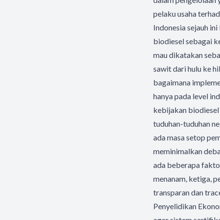
pelaku usaha terhad
Indonesia sejauh in
biodiesel sebagai k
mau dikatakan sebag
sawit dari hulu ke 
bagaimana implement
hanya pada level in
kebijakan biodiese
tuduhan-tuduhan nega
ada masa setop pem
meminimalkan debat i
ada beberapa faktor
menanam, ketiga, p
transparan dan trac
Penyelidikan Ekono
agar sistem sertifi