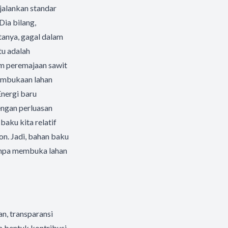
jalankan standar
ia bilang,
tanya, gagal dalam
tu adalah
m peremajaan sawit
pembukaan lahan
nergi baru
ngan perluasan
aku kita relatif
ton. Jadi, bahan baku
tanpa membuka lahan
n, transparansi
a bentuk kontribusi