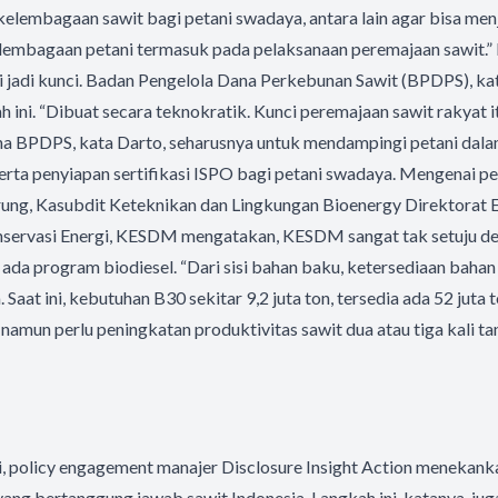
elembagaan sawit bagi petani swadaya, antara lain agar bisa men
lembagaan petani termasuk pada pelaksanaan peremajaan sawit.” D
 jadi kunci. Badan Pengelola Dana Perkebunan Sawit (BPDPS), ka
 ini. “Dibuat secara teknokratik. Kunci peremajaan sawit rakyat i
a BPDPS, kata Darto, seharusnya untuk mendampingi petani dala
erta penyiapan sertifikasi ISPO bagi petani swadaya. Mengenai 
rung, Kasubdit Keteknikan dan Lingkungan Bioenergy Direktorat E
servasi Energi, KESDM mengatakan, KESDM sangat tak setuju de
da program biodiesel. “Dari sisi bahan baku, ketersediaan bahan b
. Saat ini, kebutuhan B30 sekitar 9,2 juta ton, tersedia ada 52 juta 
namun perlu peningkatan produktivitas sawit dua atau tiga kali 
i, policy engagement manajer Disclosure Insight Action menekanka
ang bertanggung jawab sawit Indonesia. Langkah ini, katanya, jug