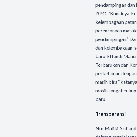
pendampingan dan k
ISPO. “Kuncinya, ke
kelembagaan petani
perencanaan masalah
pendampingan.” Dan
dan kelembagaan, s
baru, Effendi Manu
Terbarukan dan Kon
perkebunan dengan a
masih bisa,” katanya
masih sangat cukup 
baru.
Transparansi
Nur Maliki Arifiand
dalam pengelolaan y