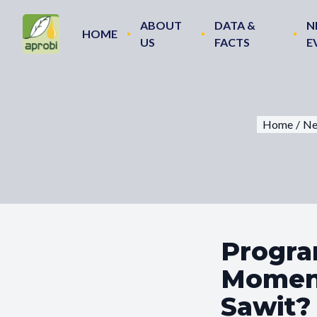
ABOUT
DATA &
N
HOME
US
FACTS
E
Home
/
Ne
Program
Moment
Sawit?