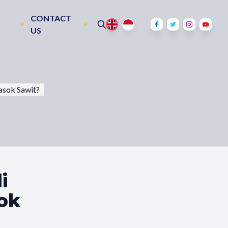
CONTACT
US
asok Sawit?
i
ok