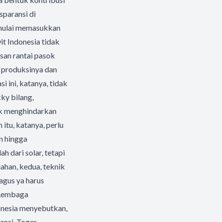
sparansi di
memulai memasukkan
it Indonesia tidak
san rantai pasok
, produksinya dan
 ini, katanya, tidak
ky bilang,
uk menghindarkan
itu, katanya, perlu
n hingga
h dari solar, tetapi
ahan, kedua, teknik
agus ya harus
i Lembaga
onesia menyebutkan,
ansi. Togar