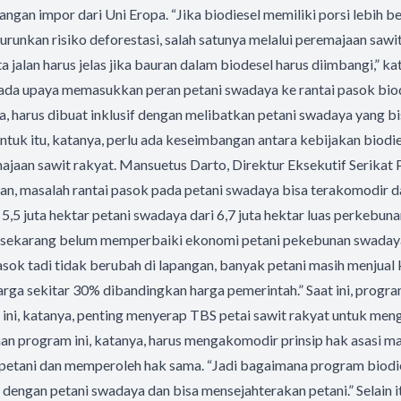
ngan impor dari Uni Eropa. “Jika biodiesel memiliki porsi lebih b
urunkan risiko deforestasi, salah satunya melalui peremajaan sawit
a jalan harus jelas jika bauran dalam biodesel harus diimbangi,” kata
 ada upaya memasukkan peran petani swadaya ke rantai pasok biod
nya, harus dibuat inklusif dengan melibatkan petani swadaya yang
ntuk itu, katanya, perlu ada keseimbangan antara kebijakan biodi
jaan sawit rakyat. Mansuetus Darto, Direktur Eksekutif Serikat 
n, masalah rantai pasok pada petani swadaya bisa terakomodir d
5,5 juta hektar petani swadaya dari 6,7 juta hektar luas perkebuna
 sekarang belum memperbaiki ekonomi petani pekebunan swadaya
pasok tadi tidak berubah di lapangan, banyak petani masih menjual
arga sekitar 30% dibandingkan harga pemerintah.” Saat ini, progra
ini, katanya, penting menyerap TBS petai sawit rakyat untuk men
an program ini, katanya, harus mengakomodir prinsip hak asasi m
 petani dan memperoleh hak sama. “Jadi bagaimana program biodies
engan petani swadaya dan bisa mensejahterakan petani.” Selain it