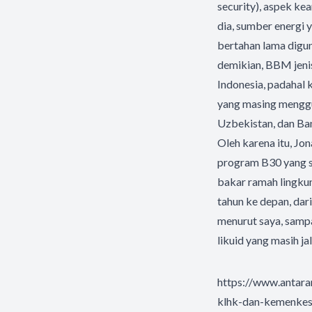
security), aspek ke
dia, sumber energi 
bertahan lama digu
demikian, BBM jenis
Indonesia, padahal 
yang masing menggu
Uzbekistan, dan Ba
Oleh karena itu, Jo
program B30 yang su
bakar ramah lingkun
tahun ke depan, dar
menurut saya, samp
likuid yang masih ja
https://www.antar
klhk-dan-kemenke