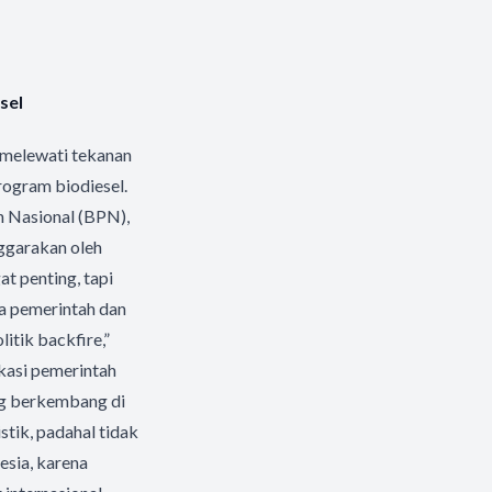
sel
 melewati tekanan
rogram biodiesel.
n Nasional (BPN),
nggarakan oleh
t penting, tapi
a pemerintah dan
itik backfire,”
ikasi pemerintah
ang berkembang di
stik, padahal tidak
esia, karena