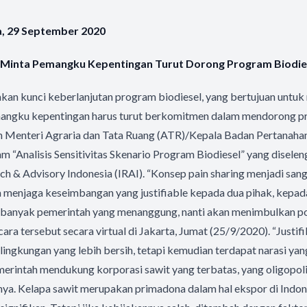
a, 29 September 2020
Minta Pemangku Kepentingan Turut Dorong Program Biodie
kan kunci keberlanjutan program biodiesel, yang bertujuan untuk
pemangku kepentingan harus turut berkomitmen dalam mendorong p
n Menteri Agraria dan Tata Ruang (ATR)/Kepala Badan Pertanaha
lam “Analisis Sensitivitas Skenario Program Biodiesel” yang disele
h & Advisory Indonesia (IRAI). “Konsep pain sharing menjadi sanga
a menjaga keseimbangan yang justifiable kepada dua pihak, kepad
alu banyak pemerintah yang menanggung, nanti akan menimbulkan pol
ra tersebut secara virtual di Jakarta, Jumat (25/9/2020). “Justif
 lingkungan yang lebih bersih, tetapi kemudian terdapat narasi y
emerintah mendukung korporasi sawit yang terbatas, yang oligopoli
hnya. Kelapa sawit merupakan primadona dalam hal ekspor di Indon