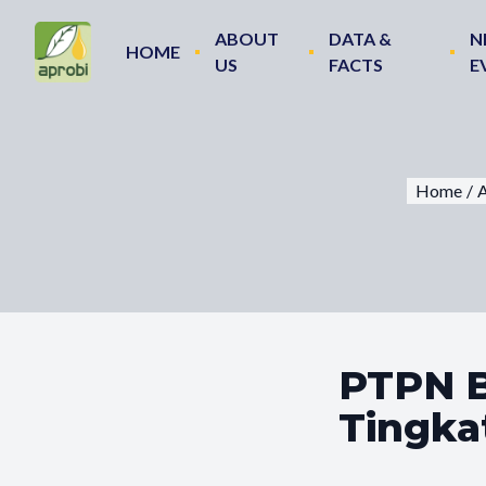
ABOUT
DATA &
N
HOME
US
FACTS
E
Home
/
A
PTPN B
Tingka