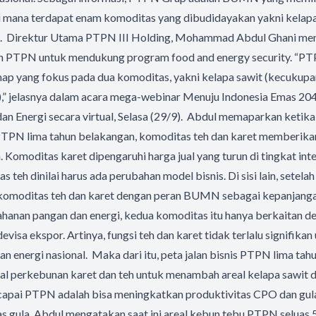
di mana terdapat enam komoditas yang dibudidayakan yakni kelapa 
pi. Direktur Utama PTPN III Holding, Mohammad Abdul Ghani me
TPN untuk mendukung program food and energy security. “P
p yang fokus pada dua komoditas, yakni kelapa sawit (kecukupan
,” jelasnya dalam acara mega-webinar Menuju Indonesia Emas 2
an Energi secara virtual, Selasa (29/9). Abdul memaparkan keti
TPN lima tahun belakangan, komoditas teh dan karet memberika
 Komoditas karet dipengaruhi harga jual yang turun di tingkat inte
 teh dinilai harus ada perubahan model bisnis. Di sisi lain, sete
komoditas teh dan karet dengan peran BUMN sebagai kepanjanga
hanan pangan dan energi, kedua komoditas itu hanya berkaitan d
evisa ekspor. Artinya, fungsi teh dan karet tidak terlalu signifika
n energi nasional. Maka dari itu, peta jalan bisnis PTPN lima tah
al perkebunan karet dan teh untuk menambah areal kelapa sawit d
icapai PTPN adalah bisa meningkatkan produktivitas CPO dan gula
 gula, Abdul mengatakan saat ini areal kebun tebu PTPN seluas 