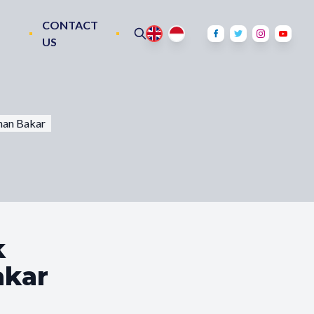
CONTACT
US
han Bakar
k
akar