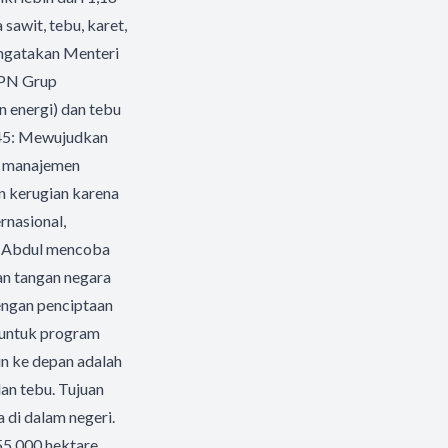
sawit, tebu, karet,
ngatakan Menteri
TPN Grup
 energi) dan tebu
045: Mewujudkan
ka manajemen
n kerugian karena
rnasional,
lah Abdul mencoba
n tangan negara
engan penciptaan
n untuk program
un ke depan adalah
an tebu. Tujuan
 di dalam negeri.
55.000 hektare.