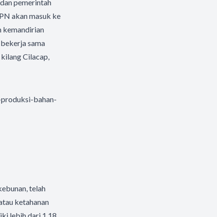
 dan pemerintah
PTPN akan masuk ke
an kemandirian
h bekerja sama
kilang Cilacap,
n-produksi-bahan-
kebunan, telah
atau ketahanan
i lebih dari 1,18