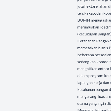
juta hektare lahan 
teh, kakao, dan ko
BUMN menugaskan P
merumuskan road ma
(kecukupan pangan)
Ketahanan Pangan d
memetakan bisnis P
beberapa persoalan.
sedangkan komoditas
mengaitkan antara 
dalam program keta
lapangan kerja dan d
ketahanan pangan da
mengurangi luas are
utama yang ingin d
Mengenai komoditas