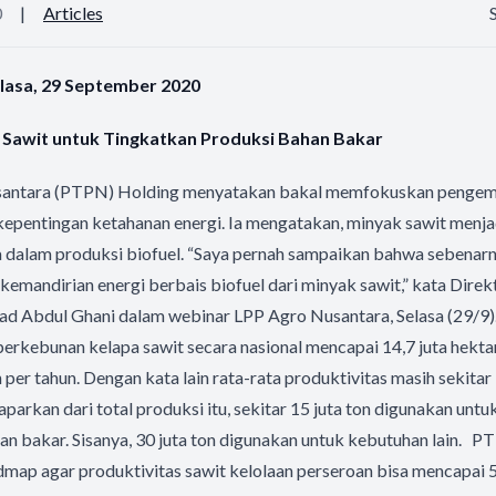
0
|
Articles
elasa, 29 September 2020
 Sawit untuk Tingkatkan Produksi Bahan Bakar
antara (PTPN) Holding menyatakan bakal memfokuskan penge
kepentingan ketahanan energi. Ia mengatakan, minyak sawit menj
ia dalam produksi biofuel. “Saya pernah sampaikan bahwa sebenar
emandirian energi berbais biofuel dari minyak sawit,” kata Dire
 Abdul Ghani dalam webinar LPP Agro Nusantara, Selasa (29/9).
as perkebunan kelapa sawit secara nasional mencapai 14,7 juta hekt
n per tahun. Dengan kata lain rata-rata produktivitas masih sekitar 
aparkan dari total produksi itu, sekitar 15 juta ton digunakan untuk 
n bakar. Sisanya, 30 juta ton digunakan untuk kebutuhan lain. P
map agar produktivitas sawit kelolaan perseroan bisa mencapai 5