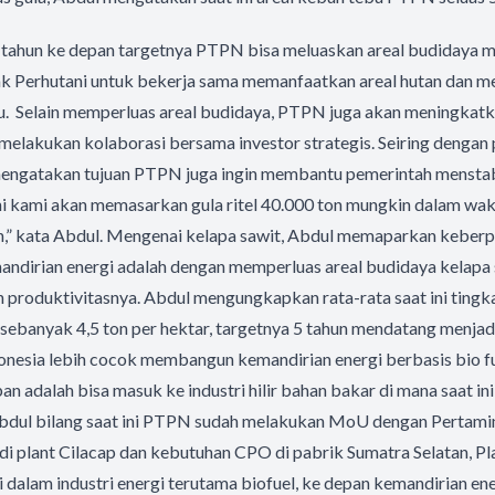
tahun ke depan targetnya PTPN bisa meluaskan areal budidaya men
 Perhutani untuk bekerja sama memanfaatkan areal hutan dan m
u. Selain memperluas areal budidaya, PTPN juga akan meningkatk
melakukan kolaborasi bersama investor strategis. Seiring dengan 
engatakan tujuan PTPN juga ingin membantu pemerintah menstabi
ni kami akan memasarkan gula ritel 40.000 ton mungkin dalam wak
n,” kata Abdul. Mengenai kelapa sawit, Abdul memaparkan kebe
ndirian energi adalah dengan memperluas areal budidaya kelapa s
produktivitasnya. Abdul mengungkapkan rata-rata saat ini tingka
ebanyak 4,5 ton per hektar, targetnya 5 tahun mendatang menjadi
onesia lebih cocok membangun kemandirian energi berbasis bio 
n adalah bisa masuk ke industri hilir bahan bakar di mana saat in
n. Abdul bilang saat ini PTPN sudah melakukan MoU dengan Pertam
 plant Cilacap dan kebutuhan CPO di pabrik Sumatra Selatan, Pl
 dalam industri energi terutama biofuel, ke depan kemandirian ene