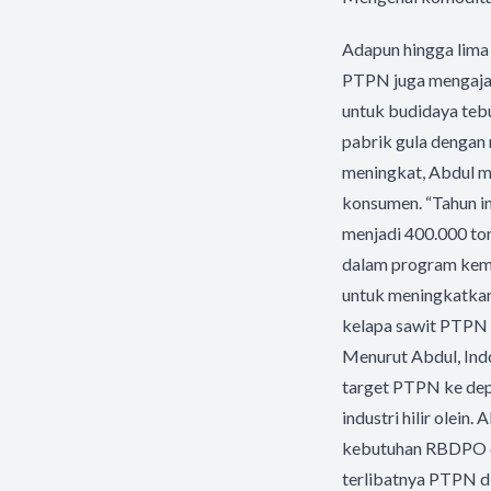
Adapun hingga lima 
PTPN juga mengajak
untuk budidaya teb
pabrik gula dengan 
meningkat, Abdul m
konsumen. “Tahun i
menjadi 400.000 to
dalam program kema
untuk meningkatkan 
kelapa sawit PTPN s
Menurut Abdul, Ind
target PTPN ke depa
industri hilir olei
kebutuhan RBDPO di
terlibatnya PTPN di