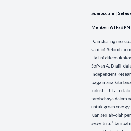
Suara.com | Selas
Menteri ATR/BPN 
Pain sharing merupa
saat ini. Seluruh 
Hal ini dikemukaka
Sofyan A. Djalil, da
Independent Researc
bagaimana kita bis
industri. Jika terl
tambahnya dalam aca
untuk green energy,
luar, seolah-olah p
seperti itu,” tamba