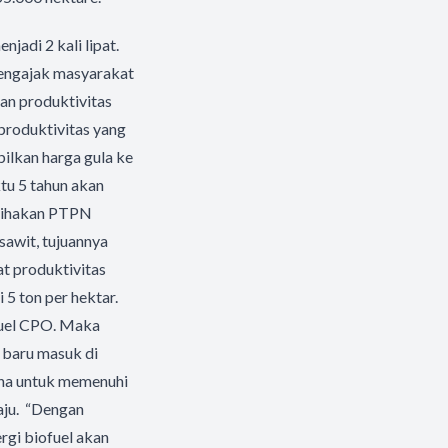
jadi 2 kali lipat.
engajak masyarakat
an produktivitas
produktivitas yang
lkan harga gula ke
tu 5 tahun akan
rpihakan PTPN
awit, tujuannya
t produktivitas
 5 ton per hektar.
fuel CPO. Maka
i baru masuk di
ina untuk memenuhi
aju. “Dengan
rgi biofuel akan