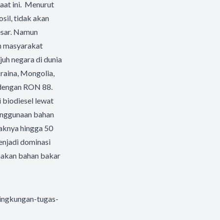
aat ini. Menurut
sil, tidak akan
esar. Namun
eh masyarakat
juh negara di dunia
raina, Mongolia,
 dengan RON 88.
 biodiesel lewat
penggunaan bahan
daknya hingga 50
menjadi dominasi
nakan bahan bakar
ingkungan-tugas-