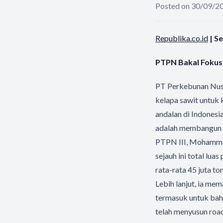
Posted on 30/09/2
Republika.co.id
| S
PTPN Bakal Fokus
PT Perkebunan Nus
kelapa sawit untuk 
andalan di Indones
adalah membangun k
PTPN III, Mohammad
sejauh ini total lu
rata-rata 45 juta to
Lebih lanjut, ia mem
termasuk untuk baha
telah menyusun road