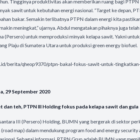
ahun. Tingginya produktivitas akan memberikan ruang bagi PTPN
nyak sawit untuk kebutuhan energi nasional. “Target ke depan, 
r bahan bakar. Semakin terlibatnya PTPN dalam energi kita pastik
 makin meningkat,” ujarnya. Abdul mengatakan pihaknya juga tela
 (Persero) untuk memproduksi minyak kelapa sawit. Yakni untuk 
ang Plaju di Sumatera Utara untuk produksi green energy biofuel.
co.id/berita/qheop9370/ptpn-bakal-fokus-sawit-untuk-tingkatka
sa, 29 September 2020
t dan teh, PTPN III Holding fokus pada kelapa sawit dan gula
antara III (Persero) Holding, BUMN yang bergerak di sektor per
n (road map) dalam mendukung program food and energy security 
asional. Sebagai informasi, PTPN Grup adalah BUMN yang memilik