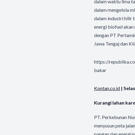
dalam waktu lima t
dalam mengelola mi
dalam industri hili
energi biofuel akan
dengan PT Pertamina
Jawa Tengaj dan Kil
https://republika.
bakar
Kontan.co.id
| Sela
Kurangi lahan kare
PT. Perkebunan Nus
menyusun peta jala
pangan dan energi n