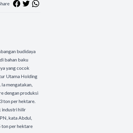
Share
mbangan budidaya
adi bahan baku
nya yang cocok
ktur Utama Holding
 Ia mengatakan,
are dengan produksi
3 ton per hektare.
industri hilir
TPN, kata Abdul,
 ton per hektare