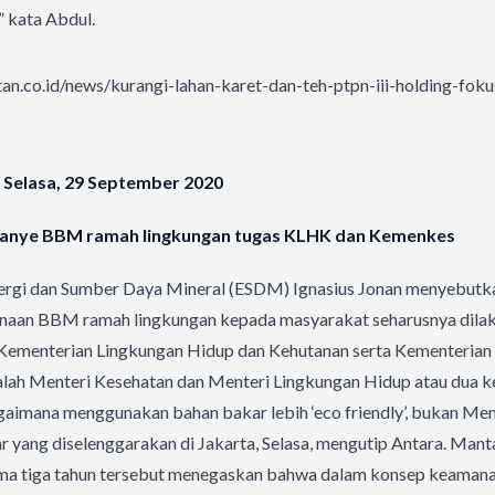
” kata Abdul.
ntan.co.id/news/kurangi-lahan-karet-dan-teh-ptpn-iii-holding-fok
 Selasa, 29 September 2020
anye BBM ramah lingkungan tugas KLHK dan Kemenkes
ergi dan Sumber Daya Mineral (ESDM) Ignasius Jonan menyebut
naan BBM ramah lingkungan kepada masyarakat seharusnya dilak
 Kementerian Lingkungan Hidup dan Kehutanan serta Kementerian
lah Menteri Kesehatan dan Menteri Lingkungan Hidup atau dua ke
aimana menggunakan bahan bakar lebih ‘eco friendly’, bukan Men
r yang diselenggarakan di Jakarta, Selasa, mengutip Antara. Ma
ma tiga tahun tersebut menegaskan bahwa dalam konsep keamana