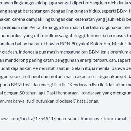
amanan lingkungan hidup juga sangat dipertimbangkan oleh dunia s
yang sangat bertentangan dengan lingkungan hidup, seperti BBM fo
nakan karena dampak lingkungan dan kesehatan yang jauh lebih b
 premium dan Pertalite hingga kini masih bertahan digunakan ol
kadar polusi yang ditimbulkan sangat tinggi. Indonesia termasuk tu
nakan bahan bakar di bawah RON 90, yakni Kolombia, Mesir, Uk
ngladesh. Indonesia pun masih menggunakan BBM jenis premium
nan mendorong peningkatan penggunaan energi terbarukan, seperti
dah dijalankan Pemerintah saat ini. Selain itu, ia menilai bahwa 
gan, seperti ethanol dan biofuel masih akan terus digunakan seti
ipada BBM fosil dan energi listrik. “Kendaraan listrik tidak akan 
ai dengan 50 tahun lagi. Pasti kendaraan-kendaraan yang menggu
lan, makanya itu dibutuhkan biodiesel,” kata Jonan.
anews.com/berita/1754941/jonan-sebut-kampanye-bbm-ramah-l
s