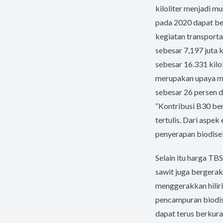
kiloliter menjadi m
pada 2020 dapat be
kegiatan transport
sebesar 7,197 juta k
sebesar 16.331 kil
merupakan upaya m
sebesar 26 persen d
“Kontribusi B30 ber
tertulis. Dari aspek
penyerapan biodisel
Selain itu harga TB
sawit juga bergera
menggerakkan hilir
pencampuran biodis
dapat terus berkura