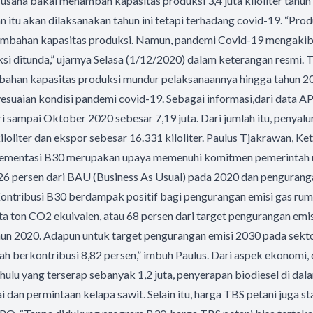
saha bakal menambah kapasitas produksi 3,4 juta kiloliter tahun 
itu akan dilaksanakan tahun ini tetapi terhadang covid-19. “Prod
mbahan kapasitas produksi. Namun, pandemi Covid-19 mengakib
i ditunda,” ujarnya Selasa (1/12/2020) dalam keterangan resmi.
ahan kapasitas produksi mundur pelaksanaannya hingga tahun 2
yesuaian kondisi pandemi covid-19. Sebagai informasi,dari data
ri sampai Oktober 2020 sebesar 7,19 juta. Dari jumlah itu, penyal
kiloliter dan ekspor sebesar 16.331 kiloliter. Paulus Tjakrawan, 
mentasi B30 merupakan upaya memenuhi komitmen pemerintah 
26 persen dari BAU (Business As Usual) pada 2020 dan pengurang
ontribusi B30 berdampak positif bagi pengurangan emisi gas ruma
ta ton CO2 ekuivalen, atau 68 persen dari target pengurangan emis
ahun 2020. Adapun untuk target pengurangan emisi 2030 pada sekt
elah berkontribusi 8,82 persen,” imbuh Paulus. Dari aspek ekonomi,
 hulu yang terserap sebanyak 1,2 juta, penyerapan biodiesel di da
 dan permintaan kelapa sawit. Selain itu, harga TBS petani juga st