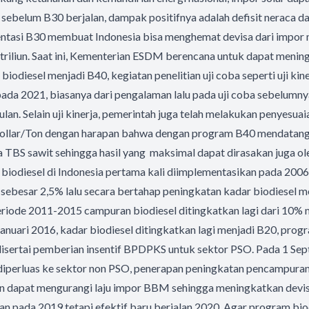
sebelum B30 berjalan, dampak positifnya adalah defisit neraca d
ntasi B30 membuat Indonesia bisa menghemat devisa dari impor 
0 triliun. Saat ini, Kementerian ESDM berencana untuk dapat menin
odiesel menjadi B40, kegiatan penelitian uji coba seperti uji kiner
pada 2021, biasanya dari pengalaman lalu pada uji coba sebelum
lan. Selain uji kinerja, pemerintah juga telah melakukan penyesua
dollar/Ton dengan harapan bahwa dengan program B40 mendatan
TBS sawit sehingga hasil yang maksimal dapat dirasakan juga ole
biodiesel di Indonesia pertama kali diimplementasikan pada 2006
 sebesar 2,5% lalu secara bertahap peningkatan kadar biodiesel 
eriode 2011-2015 campuran biodiesel ditingkatkan lagi dari 10%
Januari 2016, kadar biodiesel ditingkatkan lagi menjadi B20, pro
 disertai pemberian insentif BPDPKS untuk sektor PSO. Pada 1 Se
 diperluas ke sektor non PSO, penerapan peningkatan pencampuran
n dapat mengurangi laju impor BBM sehingga meningkatkan devi
n pada 2019 tetapi efektif baru berjalan 2020. Agar program bi