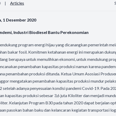
0
|
Articles
sa, 1 Desember 2020
ndemi, Industri Biodiesel Bantu Perekonomian
 mendukung program energi hijau yang dicanangkan pemerintah me
ahan bakar fosil. Komitmen ketahanan energi ini merupakan dukun
edang berupaya untuk memulihkan ekonomi, untuk mendukung pro
rencanakan penambahan kapasitas produksi namun karena pandem
a penambahan produksi ditunda. Ketua Umum Asosiasi Produsen 
ggor mengatakan penambahan kapasitas produksi mundur pelaks
2 setelah adanya penyesuaian kondisi pandemi Covid-19. Pada 20
 kapasitas produksi sebesar 3,6 juta Kiloliter dan menjadi mund
loliter. Kelanjutan Program B30 pada tahun 2020 dapat berjalan o
aan pasokan bahan baku dan kelancaran kegiatan transportasi lo