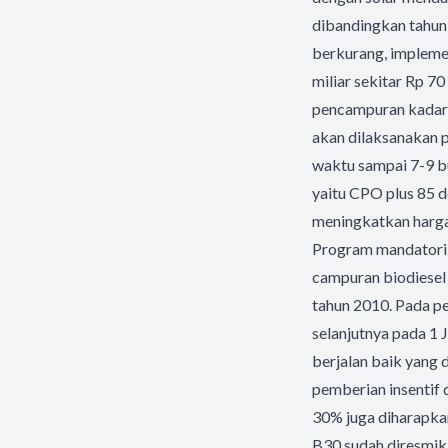
dibandingkan tahun 
berkurang, impleme
miliar sekitar Rp 7
pencampuran kadar bi
akan dilaksanakan 
waktu sampai 7-9 bu
yaitu CPO plus 85 
meningkatkan harga 
Program mandatori 
campuran biodiesel
tahun 2010. Pada p
selanjutnya pada 1 
berjalan baik yang
pemberian insentif
30% juga diharapka
B30 sudah diresmika