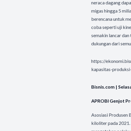
neraca dagang dapa
migas hingga 5 mili
berencana untuk men
coba seperti uji ki
semakin lancar dan
dukungan dari semu
https://ekonomi.b
kapasitas-produksi
Bisnis.com | Sela
APROBI Genjot Pro
Asosiasi Produsen B
kiloliter pada 202