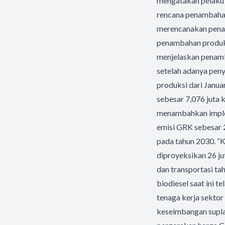
mengatakan pelaku u
rencana penambahan 
merencanakan pena
penambahan produks
menjelaskan penamb
setelah adanya pen
produksi dari Janua
sebesar 7,076 juta 
menambahkan imple
emisi GRK sebesar 
pada tahun 2030. “K
diproyeksikan 26 ju
dan transportasi t
biodiesel saat ini t
tenaga kerja sektor
keseimbangan suplai