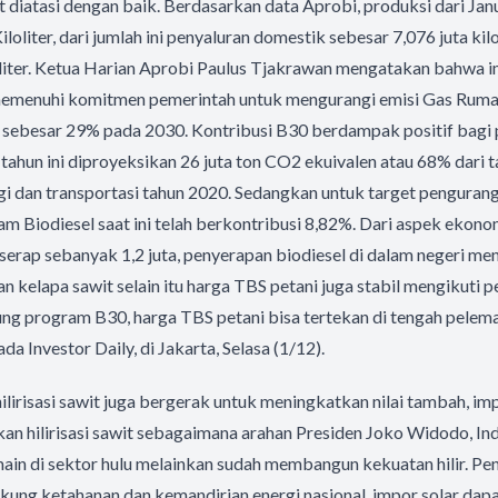
t diatasi dengan baik. Berdasarkan data Aprobi, produksi dari J
iloliter, dari jumlah ini penyaluran domestik sebesar 7,076 juta kil
oliter. Ketua Harian Aprobi Paulus Tjakrawan mengatakan bahwa 
emenuhi komitmen pemerintah untuk mengurangi emisi Gas Ruma
sebesar 29% pada 2030. Kontribusi B30 berdampak positif bagi 
tahun ini diproyeksikan 26 juta ton CO2 ekuivalen atau 68% dari 
rgi dan transportasi tahun 2020. Sedangkan untuk target penguran
am Biodiesel saat ini telah berkontribusi 8,82%. Dari aspek ekonom
rserap sebanyak 1,2 juta, penyerapan biodiesel di dalam negeri 
an kelapa sawit selain itu harga TBS petani juga stabil mengikuti 
ng program B30, harga TBS petani bisa tertekan di tengah pele
ada Investor Daily, di Jakarta, Selasa (1/12).
hilirisasi sawit juga bergerak untuk meningkatkan nilai tambah, im
 hilirisasi sawit sebagaimana arahan Presiden Joko Widodo, Indo
ain di sektor hulu melainkan sudah membangun kekuatan hilir. P
ung ketahanan dan kemandirian energi nasional, impor solar dapa