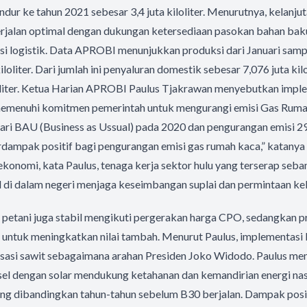
undur ke tahun 2021 sebesar 3,4 juta kiloliter. Menurutnya, kelan
rjalan optimal dengan dukungan ketersediaan pasokan bahan bak
asi logistik. Data APROBI menunjukkan produksi dari Januari sa
iloliter. Dari jumlah ini penyaluran domestik sebesar 7,076 juta kil
oliter. Ketua Harian APROBI Paulus Tjakrawan menyebutkan impl
emenuhi komitmen pemerintah untuk mengurangi emisi Gas Rum
ari BAU (Business as Ussual) pada 2020 dan pengurangan emisi 2
dampak positif bagi pengurangan emisi gas rumah kaca,” katanya
 ekonomi, kata Paulus, tenaga kerja sektor hulu yang terserap seba
 di dalam negeri menjaga keseimbangan suplai dan permintaan kel
S petani juga stabil mengikuti pergerakan harga CPO, sedangkan pr
k untuk meningkatkan nilai tambah. Menurut Paulus, implementasi
isasi sawit sebagaimana arahan Presiden Joko Widodo. Paulus m
el dengan solar mendukung ketahanan dan kemandirian energi nasi
ng dibandingkan tahun-tahun sebelum B30 berjalan. Dampak positi