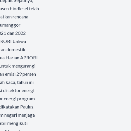
depan. Sejatinya,
usen biodiesel telah
atkan rencana
 Tumanggor
021 dan 2022
 APROBI bahwa
uran domestik
Ketua Harian APROBI
untuk mengurangi
an emisi 29 persen
h kaca, tahun ini
i di sektor energi
or energi program
 dikatakan Paulus,
lam negeri menjaga
abil mengikuti