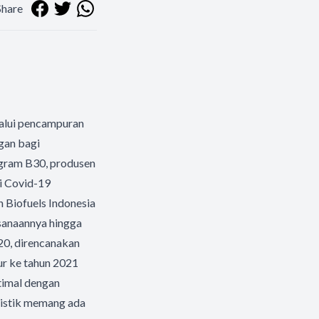
Share
lalui pencampuran
gan bagi
gram B30, produsen
i Covid-19
Biofuels Indonesia
anaannya hingga
20, direncanakan
ur ke tahun 2021
ptimal dengan
gistik memang ada