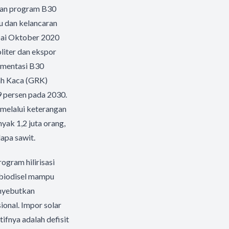
jutan program B30
u dan kelancaran
mpai Oktober 2020
oliter dan ekspor
ementasi B30
ah Kaca (GRK)
9 persen pada 2030.
 melalui keterangan
nyak 1,2 juta orang,
apa sawit.
ogram hilirisasi
 biodisel mampu
enyebutkan
onal. Impor solar
fnya adalah defisit