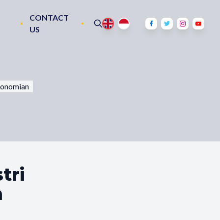
CONTACT
US
ekonomian
tri
n