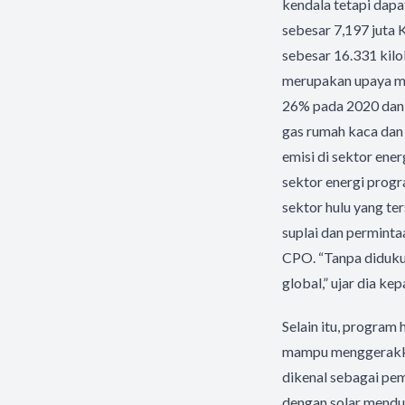
kendala tetapi dapa
sebesar 7,197 juta K
sebesar 16.331 kil
merupakan upaya m
26% pada 2020 dan 
gas rumah kaca dan 
emisi di sektor ene
sektor energi progr
sektor hulu yang te
suplai dan perminta
CPO. “Tanpa diduku
global,” ujar dia kep
Selain itu, program 
mampu menggerakkan
dikenal sebagai pem
dengan solar menduk