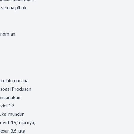
 semua pihak
konomian
etelah rencana
Asoasi Produsen
rencanakan
vid-19
uksi mundur
vid-19,” ujarnya,
sar 3,6 juta