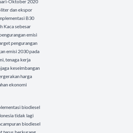
anuari-Oktober 2020
oliter dan ekspor
implementasi B30
h Kaca sebesar
pengurangan emisi
target pengurangan
gan emisi 2030 pada
i, tenaga kerja
menjaga keseimbangan
pergerakan harga
mahan ekonomi
plementasi biodiesel
nesia tidak lagi
encampuran biodiesel
t terus berkurang