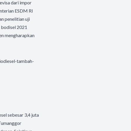
visa dari impor
menterian ESDM RI
 penelitian uji
m bodisel 2021
usen mengharapkan
iodiesel-tambah-
el sebesar 3,4 juta
 Tumanggor