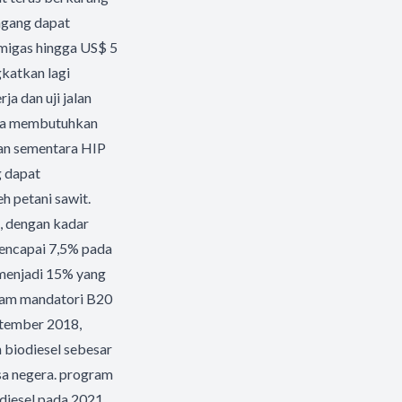
agang dapat
migas hingga US$ 5
gkatkan lagi
ja dan uji jalan
nya membutuhkan
ian sementara HIP
g dapat
h petani sawit.
, dengan kadar
mencapai 7,5% pada
 menjadi 15% yang
gram mandatori B20
ptember 2018,
 biodiesel sebesar
sa negera. program
odiesel pada 2021