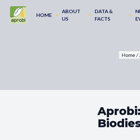
ABOUT
DATA &
N
HOME
US
FACTS
E
Home
/
Aprobi
Biodie