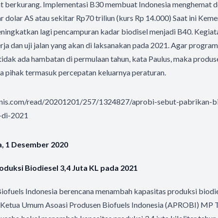
t berkurang. Implementasi B30 membuat Indonesia menghemat de
ar dolar AS atau sekitar Rp70 triliun (kurs Rp 14.000) Saat ini Ke
ingkatkan lagi pencampuran kadar biodisel menjadi B40. Kegiatan
nerja dan uji jalan yang akan di laksanakan pada 2021. Agar progra
 tidak ada hambatan di permulaan tahun, kata Paulus, maka prod
a pihak termasuk percepatan keluarnya peraturan.
isnis.com/read/20201201/257/1324827/aprobi-sebut-pabrikan-b
-di-2021
sa, 1 Desember 2020
duksi Biodiesel 3,4 Juta KL pada 2021
iofuels Indonesia berencana menambah kapasitas produksi biodies
1. Ketua Umum Asoasi Produsen Biofuels Indonesia (APROBI) MP