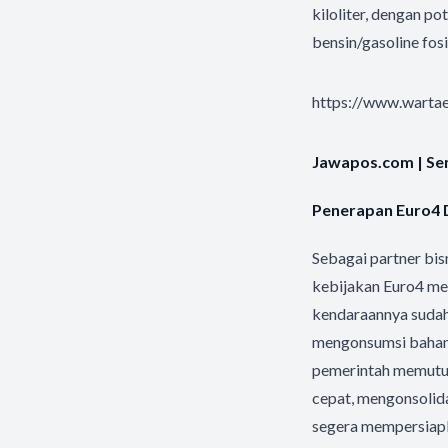
kiloliter, dengan p
bensin/gasoline fosi
https://www.wartae
Jawapos.com | Seni
Penerapan Euro4 D
Sebagai partner bis
kebijakan Euro4 me
kendaraannya sudah 
mengonsumsi bahan 
pemerintah memutus
cepat, mengonsolida
segera mempersiapk