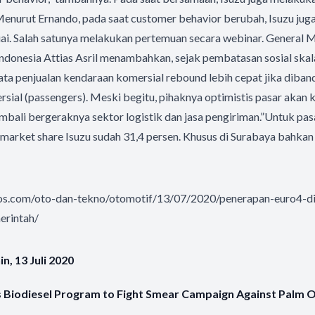
Menurut Ernando, pada saat customer behavior berubah, Isuzu jug
suai. Salah satunya melakukan pertemuan secara webinar. General
ndonesia Attias Asril menambahkan, sejak pembatasan sosial ska
ata penjualan kendaraan komersial rebound lebih cepat jika diba
ial (passengers). Meski begitu, pihaknya optimistis pasar akan 
bali bergeraknya sektor logistik dan jasa pengiriman.”Untuk pa
arket share Isuzu sudah 31,4 persen. Khusus di Surabaya bahkan
os.com/oto-dan-tekno/otomotif/13/07/2020/penerapan-euro4-di
erintah/
, 13 Juli 2020
 Biodiesel Program to Fight Smear Campaign Against Palm Oi