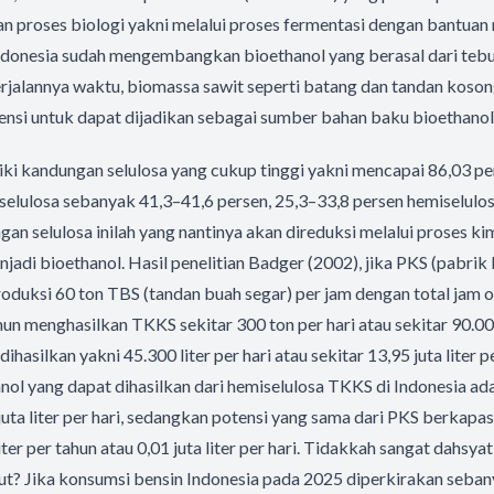
n proses biologi yakni melalui proses fermentasi dengan bantua
ndonesia sudah mengembangkan bioethanol yang berasal dari tebu,
erjalannya waktu, biomassa sawit seperti batang dan tandan koson
ensi untuk dapat dijadikan sebagai sumber bahan baku bioethanol
ki kandungan selulosa yang cukup tinggi yakni mencapai 86,03 p
ulosa sebanyak 41,3–41,6 persen, 25,3–33,8 persen hemiselulosa,
gan selulosa inilah yang nantinya akan direduksi melalui proses ki
jadi bioethanol. Hasil penelitian Badger (2002), jika PKS (pabrik 
oduksi 60 ton TBS (tandan buah segar) per jam dengan total jam o
ahun menghasilkan TKKS sekitar 300 ton per hari atau sekitar 90.00
ihasilkan yakni 45.300 liter per hari atau sekitar 13,95 juta liter p
anol yang dapat dihasilkan dari hemiselulosa TKKS di Indonesia adal
 juta liter per hari, sedangkan potensi yang sama dari PKS berkapa
liter per tahun atau 0,01 juta liter per hari. Tidakkah sangat dahsya
ut? Jika konsumsi bensin Indonesia pada 2025 diperkirakan seban