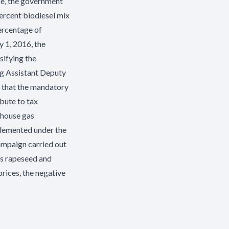
ice, the government
ercent biodiesel mix
percentage of
 1, 2016, the
sifying the
g Assistant Deputy
d that the mandatory
bute to tax
enhouse gas
plemented under the
ampaign carried out
as rapeseed and
rices, the negative