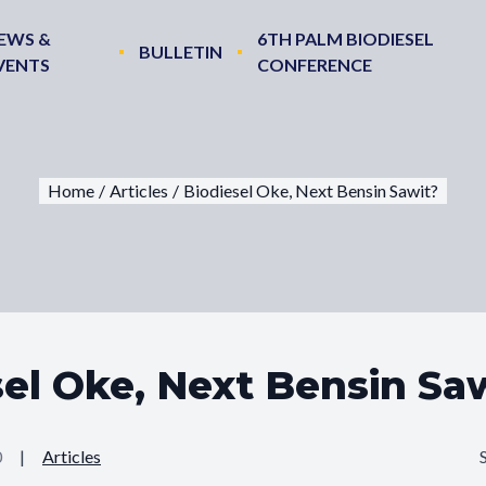
EWS &
6TH PALM BIODIESEL
BULLETIN
VENTS
CONFERENCE
Home
/
Articles
/
Biodiesel Oke, Next Bensin Sawit?
sel Oke, Next Bensin Sa
0
|
Articles