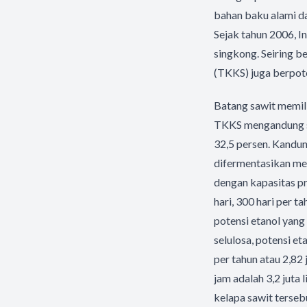
bahan baku alami da
Sejak tahun 2006, I
singkong. Seiring b
(TKKS) juga berpot
Batang sawit memili
TKKS mengandung sel
32,5 persen. Kandun
difermentasikan men
dengan kapasitas pr
hari, 300 hari per t
potensi etanol yang d
selulosa, potensi et
per tahun atau 2,82
jam adalah 3,2 juta 
kelapa sawit terseb