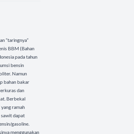
an “taringnya”
 jenis BBM (Bahan
donesia pada tahun
sumsi bensin
oliter. Namun
ap bahan bakar
terkuras dan
at. Berbekal
f yang ramah
 sawit dapat
ensin/gasoline.
uksinya menggunakan