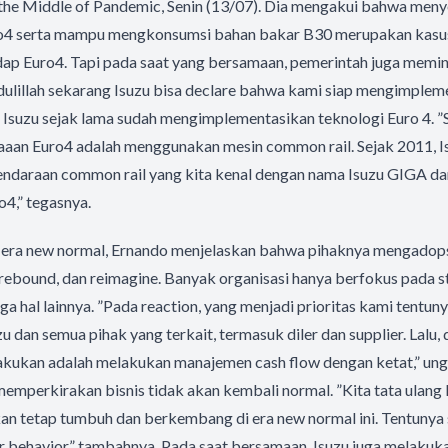
n the Middle of Pandemic, Senin (13/07). Dia mengakui bahwa men
o4 serta mampu mengkonsumsi bahan bakar B30 merupakan kasus
dap Euro4. Tapi pada saat yang bersamaan, pemerintah juga memin
ulillah sekarang Isuzu bisa declare bahwa kami siap mengimplem
. Isuzu sejak lama sudah mengimplementasikan teknologi Euro 4. ”
aaan Euro4 adalah menggunakan mesin common rail. Sejak 2011, I
daraan common rail yang kita kenal dengan nama Isuzu GIGA dan
o4,” tegasnya.
i era new normal, Ernando menjelaskan bahwa pihaknya mengadopsi
, rebound, dan reimagine. Banyak organisasi hanya berfokus pada st
a hal lainnya. ”Pada reaction, yang menjadi prioritas kami tentu
u dan semua pihak yang terkait, termasuk diler dan supplier. Lalu, 
lakukan adalah melakukan manajemen cash flow dengan ketat,” un
emperkirakan bisnis tidak akan kembali normal. ”Kita tata ulang 
an tetap tumbuh dan berkembang di era new normal ini. Tentunya 
 behavior,” tambahnya. Pada saat bersamaan, Isuzu juga melaku