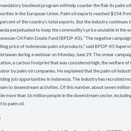
mandatory biodiesel program will help counter the flak its palm oil
orities in the European Union. Palm oil exports reached $154.9 mil
percent of the country’s total exports. But the industry continues 
anda perpetuated to keep the commodity’s price unstable in the e
donesian Oil Palm Estate Fund (BPDP-KS). “The negative campaign 
elling price of Indonesian palm oil products,” said BPDP-KS Superv
riawan during a webinar on Monday, June 29. The smear campaig
tion, a carbon footprint that was considered high, the welfare of 
 labor by palm oil companies. He explained that the palm oil indus
viding job opportunities in Indonesia. The industry has recruited mo
am to downstream activities. Of this number, about seven million
ile more than 16 million people in the downstream sector, includ
d to palm oil.
m