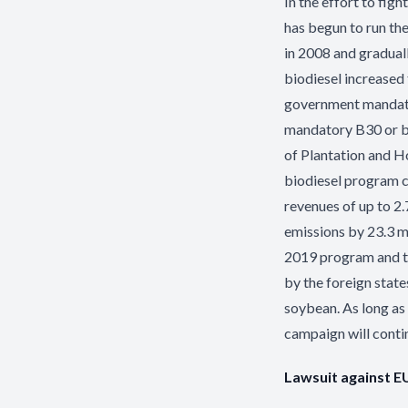
In the effort to fig
has begun to run th
in 2008 and graduall
biodiesel increased
government mandated
mandatory B30 or b
of Plantation and H
biodiesel program ca
revenues of up to 2.
emissions by 23.3 m
2019 program and th
by the foreign stat
soybean. As long as 
campaign will contin
Lawsuit against E