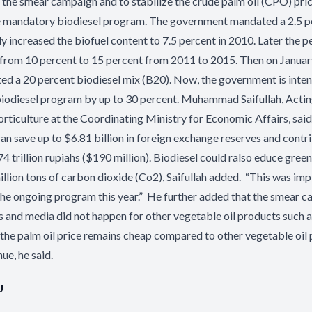
ht the smear campaign and to stabilize the crude palm oil (CPO) pr
e mandatory biodiesel program. The government mandated a 2.5 p
y increased the biofuel content to 7.5 percent in 2010. Later the 
 from 10 percent to 15 percent from 2011 to 2015. Then on January
 a 20 percent biodiesel mix (B20). Now, the government is inten
iodiesel program by up to 30 percent. Muhammad Saifullah, Actin
orticulture at the Coordinating Ministry for Economic Affairs, sai
n save up to $6.81 billion in foreign exchange reserves and contri
74 trillion rupiahs ($190 million). Biodiesel could ralso educe gre
illion tons of carbon dioxide (Co2), Saifullah added. “This was im
e ongoing program this year.” He further added that the smear c
es and media did not happen for other vegetable oil products such 
the palm oil price remains cheap compared to other vegetable oil p
ue, he said.
U