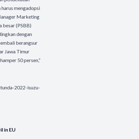
a harus mengadopsi
 Manager Marketing
la besar (PSBB)
ndingkan dengan
kembali berangsur
sar Jawa Timur
 hamper 50 persen,”
tunda-2022-isuzu-
l in EU