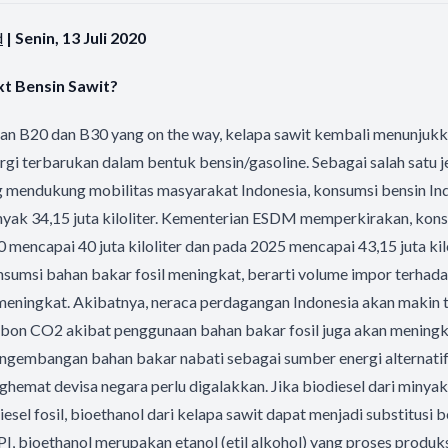
d
| Senin, 13 Juli 2020
xt Bensin Sawit?
an B20 dan B30 yang on the way, kelapa sawit kembali menunjukk
gi terbarukan dalam bentuk bensin/gasoline. Sebagai salah satu
 mendukung mobilitas masyarakat Indonesia, konsumsi bensin In
nyak 34,15 juta kiloliter. Kementerian ESDM memperkirakan, kon
 mencapai 40 juta kiloliter dan pada 2025 mencapai 43,15 juta kil
nsumsi bahan bakar fosil meningkat, berarti volume impor terhad
meningkat. Akibatnya, neraca perdagangan Indonesia akan makin 
arbon CO2 akibat penggunaan bahan bakar fosil juga akan meningk
pengembangan bahan bakar nabati sebagai sumber energi alternati
hemat devisa negara perlu digalakkan. Jika biodiesel dari minyak
iesel fosil, bioethanol dari kelapa sawit dapat menjadi substitusi b
I, bioethanol merupakan etanol (etil alkohol) yang proses prod