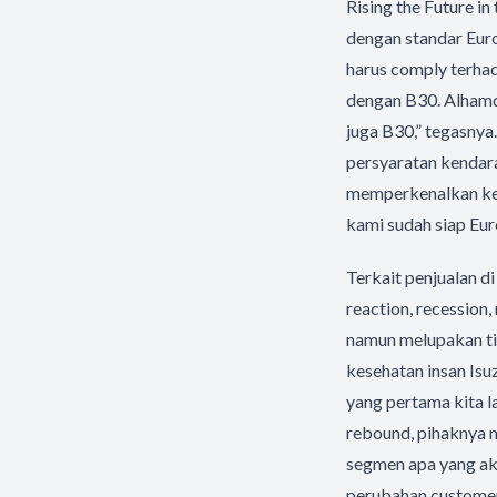
Rising the Future i
dengan standar Eur
harus comply terha
dengan B30. Alhamd
juga B30,” tegasnya
persyaratan kendar
memperkenalkan ken
kami sudah siap Eur
Terkait penjualan d
reaction, recession
namun melupakan tig
kesehatan insan Isuz
yang pertama kita 
rebound, pihaknya m
segmen apa yang ak
perubahan customer