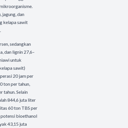
n mikroorganisme.
 jagung, dan
g kelapa sawit
.
ersen, sedangkan
 dan lignin 27,6–
miawi untuk
kelapa sawit)
perasi 20 jam per
0 ton per tahun,
er tahun. Selain
ah 844,6 juta liter
sitas 60 ton TBS per
t potensi bioethanol
yak 43,15 juta