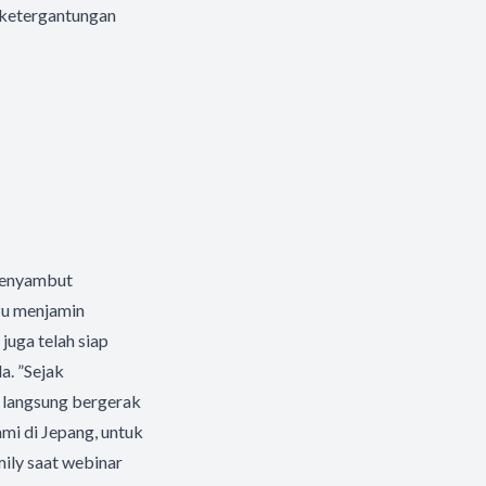
i ketergantungan
 menyambut
zu menjamin
juga telah siap
a. ”Sejak
 langsung bergerak
mi di Jepang, untuk
ily saat webinar