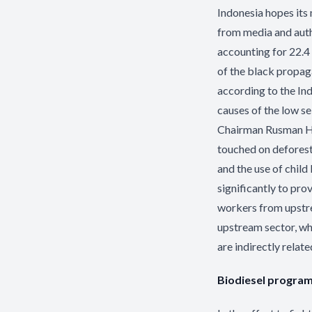
Indonesia hopes its 
from media and auth
accounting for 22.4 
of the black propag
according to the In
causes of the low s
Chairman Rusman He
touched on deforesta
and the use of child
significantly to pro
workers from upstre
upstream sector, wh
are indirectly relate
Biodiesel progra