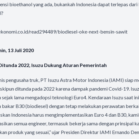
otensi bioethanol yang ada, bukankah Indonesia dapat terlepas dar
l?
konomi.co.id/read294489/biodiesel-oke-next-bensin-sawit
n, 13 Juli 2020
itunda 2022, Isuzu Dukung Aturan Pemerintah
nis pengusaha truk, PT Isuzu Astra Motor Indonesia (IAMI) siap
skipun ditunda pada 2022 karena dampak pandemi Covid-19. Isu
sejak lama mengadopsi teknologi Euro4. Kendaraan Isuzu saat ini 
bakar B30 (biodiesel) dengan tetap melakukan perawatan berkal
kan Indonesia harus mengimplementasikan Euro 4 dan B30, kami
sikan semua engineer, termasuk bekerja sama dengan prinsipal ka
an produk yang sesuai,” ujar Presiden Direktur IAMI Ernando Dem