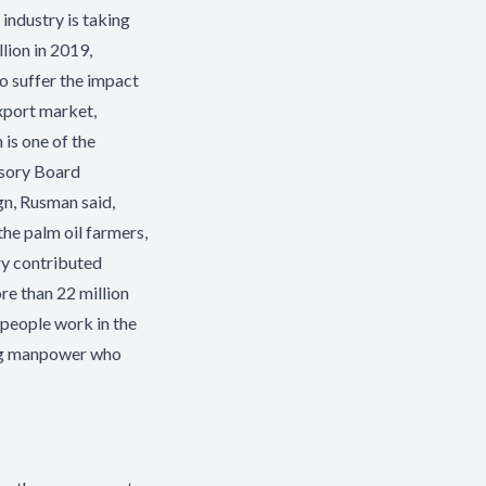
 industry is taking
lion in 2019,
to suffer the impact
xport market,
is one of the
isory Board
n, Rusman said,
the palm oil farmers,
try contributed
re than 22 million
 people work in the
ing manpower who