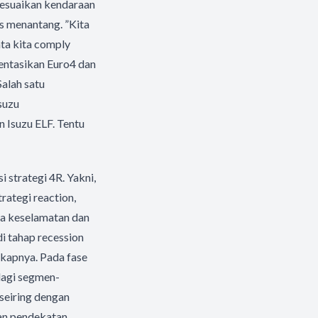
yesuaikan kendaraan
 menantang. ”Kita
ta kita comply
entasikan Euro4 dan
Salah satu
suzu
 Isuzu ELF. Tentu
 strategi 4R. Yakni,
rategi reaction,
nya keselamatan dan
di tahap recession
gkapnya. Pada fase
lagi segmen-
seiring dengan
kan pendekatan