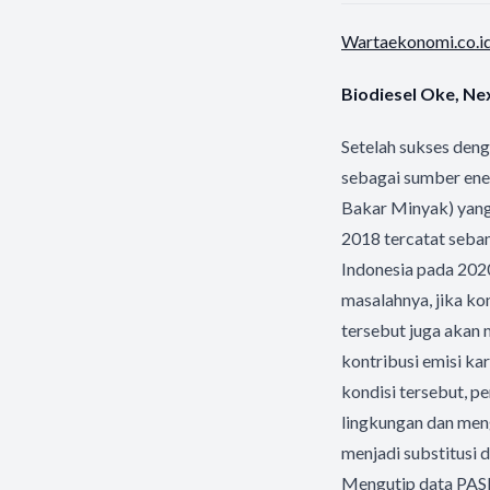
Wartaekonomi.co.i
Biodiesel Oke, Ne
Setelah sukses deng
sebagai sumber ener
Bakar Minyak) yang
2018 tercatat seba
Indonesia pada 2020
masalahnya, jika ko
tersebut juga akan 
kontribusi emisi k
kondisi tersebut, 
lingkungan dan meng
menjadi substitusi d
Mengutip data PASP