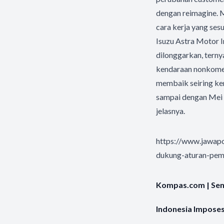
dengan reimagine. 
cara kerja yang se
Isuzu Astra Motor I
dilonggarkan, terny
kendaraan nonkomers
membaik seiring kem
sampai dengan Mei m
jelasnya.
https://www.jawap
dukung-aturan-pem
Kompas.com | Senin
Indonesia Imposes