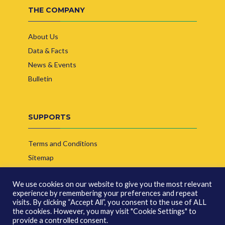
THE COMPANY
About Us
Data & Facts
News & Events
Bulletin
SUPPORTS
Terms and Conditions
Sitemap
Contact Us
We use cookies on our website to give you the most relevant
experience by remembering your preferences and repeat
visits. By clicking “Accept All”, you consent to the use of ALL
the cookies. However, you may visit "Cookie Settings" to
provide a controlled consent.