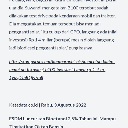
ujar dia. Suwandi mengatakan B100 tersebut sudah
dilakukan test drive pada kendaraan mobil dan traktor.
Dia mengatakan, temuan tersebut bisa menjadi
pengganti solar. “Itu cukup dari CPO, langsung ada (nilai
investasi) Rp 1,4 miliar (berupa) mesin diolah langsung
jadi biodiesel pengganti solar,” pungkasnya.
https://kumparan.com/
kumparanbisnis/kementan-klaim-
temukan-teknologi-b100-
investasi-hanya-rp-1-4-m-
1yagDJnRQiv/full
Katadata.co.id
| Rabu, 3 Agustus 2022
ESDM Luncurkan Bioetanol 2,5% Tahun Ini, Mampu
Tingkatkan Oktan Bensin