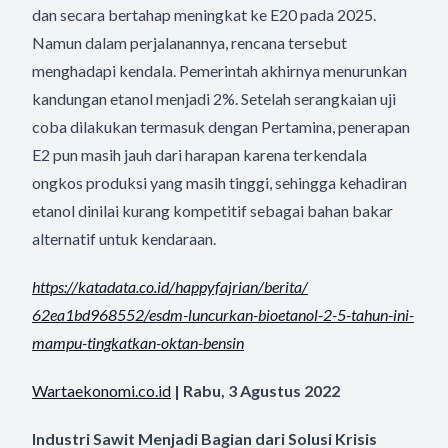
dan secara bertahap meningkat ke E20 pada 2025.
Namun dalam perjalanannya, rencana tersebut
menghadapi kendala. Pemerintah akhirnya menurunkan
kandungan etanol menjadi 2%. Setelah serangkaian uji
coba dilakukan termasuk dengan Pertamina, penerapan
E2 pun masih jauh dari harapan karena terkendala
ongkos produksi yang masih tinggi, sehingga kehadiran
etanol dinilai kurang kompetitif sebagai bahan bakar
alternatif untuk kendaraan.
https://katadata.co.id/
happyfajrian/berita/
62ea1bd968552/esdm-luncurkan-
bioetanol-2-5-tahun-ini-
mampu-
tingkatkan-oktan-bensin
Wartaekonomi.co.id
| Rabu, 3 Agustus 2022
Industri Sawit Menjadi Bagian dari Solusi Krisis