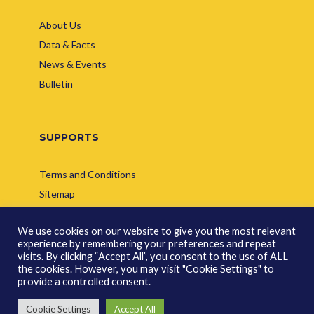
About Us
Data & Facts
News & Events
Bulletin
SUPPORTS
Terms and Conditions
Sitemap
Contact Us
We use cookies on our website to give you the most relevant
experience by remembering your preferences and repeat
visits. By clicking “Accept All”, you consent to the use of ALL
the cookies. However, you may visit "Cookie Settings" to
provide a controlled consent.
© Copyright 2026 | Indonesia Biofuel Producer Association
Cookie Settings
Accept All