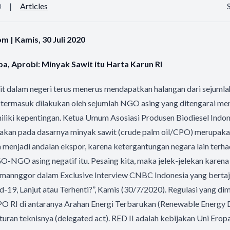
0
|
Articles
 | Kamis, 30 Juli 2020
a, Aprobi: Minyak Sawit itu Harta Karun RI
it dalam negeri terus menerus mendapatkan halangan dari sejumla
 termasuk dilakukan oleh sejumlah NGO asing yang ditengarai mem
miliki kepentingan. Ketua Umum Asosiasi Produsen Biodiesel Indo
an pada dasarnya minyak sawit (crude palm oil/CPO) merupakan
 menjadi andalan ekspor, karena ketergantungan negara lain terha
O-NGO asing negatif itu. Pesaing kita, maka jelek-jelekan karena
Tumannggor dalam Exclusive Interview CNBC Indonesia yang bertaj
-19, Lanjut atau Terhenti?”, Kamis (30/7/2020). Regulasi yang d
O RI di antaranya Arahan Energi Terbarukan (Renewable Energy Di
turan teknisnya (delegated act). RED II adalah kebijakan Uni Erop