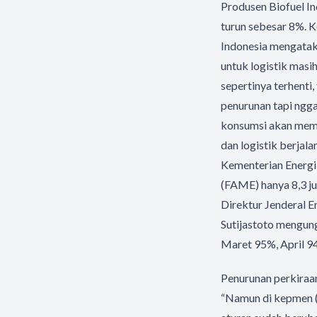
Produsen Biofuel I
turun sebesar 8%. 
Indonesia mengataka
untuk logistik masih
sepertinya terhenti,
penurunan tapi ngga
konsumsi akan memb
dan logistik berjala
Kementerian Energi
(FAME) hanya 8,3 jut
Direktur Jenderal 
Sutijastoto mengun
Maret 95%, April 94
Penurunan perkiraa
“Namun di kepmen (