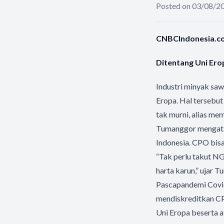
Posted on 03/08/2
CNBCIndonesia.com
Ditentang Uni Erop
Industri minyak saw
Eropa. Hal tersebut
tak murni, alias me
Tumanggor mengatak
Indonesia. CPO bisa
“Tak perlu takut NG
harta karun,” ujar 
Pascapandemi Covid
mendiskreditkan CP
Uni Eropa beserta a