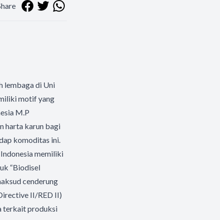
Share
h lembaga di Uni
iliki motif yang
nesia M.P
 harta karun bagi
dap komoditas ini.
 Indonesia memiliki
uk “Biodisel
imaksud cenderung
rective II/RED II)
a terkait produksi