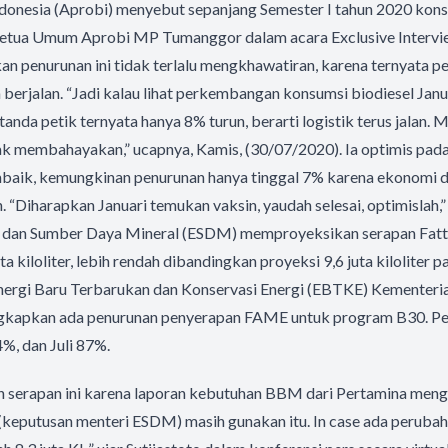
ndonesia (Aprobi) menyebut sepanjang Semester I tahun 2020 kons
Ketua Umum Aprobi MP Tumanggor dalam acara Exclusive Interv
n penurunan ini tidak terlalu mengkhawatiran, karena ternyata p
 berjalan. “Jadi kalau lihat perkembangan konsumsi biodiesel Janua
 tanda petik ternyata hanya 8% turun, berarti logistik terus jalan
k membahayakan,” ucapnya, Kamis, (30/07/2020). Ia optimis pada 
aik, kemungkinan penurunan hanya tinggal 7% karena ekonomi di
n. “Diharapkan Januari temukan vaksin, yaudah selesai, optimislah,”
 dan Sumber Daya Mineral (ESDM) memproyeksikan serapan Fatt
a kiloliter, lebih rendah dibandingkan proyeksi 9,6 juta kiloliter pa
Energi Baru Terbarukan dan Konservasi Energi (EBTKE) Kementeri
gkapkan ada penurunan penyerapan FAME untuk program B30. Pe
%, dan Juli 87%.
n serapan ini karena laporan kebutuhan BBM dari Pertamina meng
keputusan menteri ESDM) masih gunakan itu. In case ada peruba