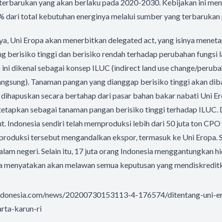
 terbarukan yang akan berlaku pada 2020-2030. Kebijakan ini me
 dari total kebutuhan energinya melalui sumber yang terbarukan
, Uni Eropa akan menerbitkan delegated act, yang isinya meneta
 berisiko tinggi dan berisiko rendah terhadap perubahan fungsi 
ia ini dikenal sebagai konsep ILUC (indirect land use change/peru
langsung). Tanaman pangan yang dianggap berisiko tinggi akan dib
dihapuskan secara bertahap dari pasar bahan bakar nabati Uni Er
itetapkan sebagai tanaman pangan berisiko tinggi terhadap ILUC. Di
t. Indonesia sendiri telah memproduksi lebih dari 50 juta ton CPO 
produksi tersebut mengandalkan ekspor, termasuk ke Uni Eropa.
lam negeri. Selain itu, 17 juta orang Indonesia menggantungkan hid
uga menyatakan akan melawan semua keputusan yang mendiskredit
ndonesia.com/news/20200730153113-4-176574/ditentang-uni-e
rta-karun-ri