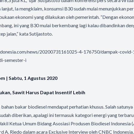
 8,3 juta KL,” ujar Sutijastoto dalam konferensi pers secara virtual
 lanjut, Ia mengklaim, konsumsi B30 sudah mulai menunjukkan perb
bukaan ekonomi yang dilakukan oleh pemerintah. “Dengan ekonom
mbang, ini yang B30 mulai berkembang lagi kalau dibandinkan de
ep jalan,” kata Sutijastoto.
indonesia.com/news/20200731161025-4-176750/dampak-covid-
di-semester-i
 | Sabtu, 1 Agustus 2020
ukan, Sawit Harus Dapat Insentif Lebih
ahan bakar biodiesel mendapat perhatian khusus. Salah satunya di
udah diberikan, apalagi ini termasuk kategori energi yang terbaruk
akil Ketua Umum Bidang Asosiasi Produsen Biodiesel Indonesia 
d A. Riedo dalam acara Exclusive Interview oleh CNBC Indonesia. 