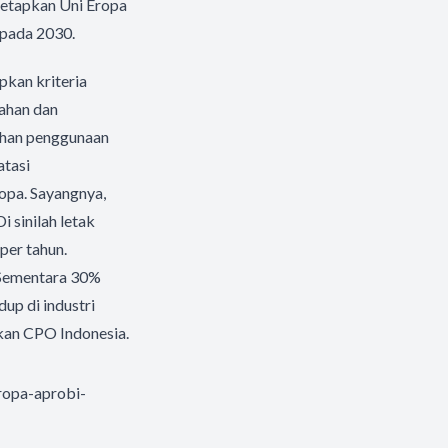
netapkan Uni Eropa
 pada 2030.
pkan kriteria
lahan dan
bahan penggunaan
atasi
opa. Sayangnya,
 sinilah letak
per tahun.
 Sementara 30%
up di industri
kan CPO Indonesia.
ropa-aprobi-