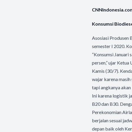
CNNIndonesia.com |
Konsumsi Biodiese
Asosiasi Produsen B
semester I 2020. Ko
“Konsumsi Januari s
persen,” ujar Ketu
Kamis (30/7). Kend
wajar karena masih 
tapi angkanya akan 
Ini karena logistik
B20 dan B30. Denga
Perekonomian Airla
berjalan sesuai jad
depan baik oleh Ke