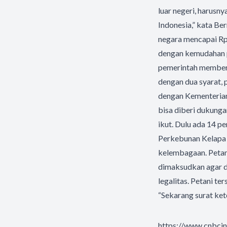
luar negeri, harusn
Indonesia,” kata Be
negara mencapai Rp 
dengan kemudahan p
pemerintah memberi 
dengan dua syarat, 
dengan Kementerian 
bisa diberi dukunga
ikut. Dulu ada 14 p
Perkebunan Kelapa
kelembagaan. Petani
dimaksudkan agar da
legalitas. Petani t
“Sekarang surat ket
https://www.cnbci