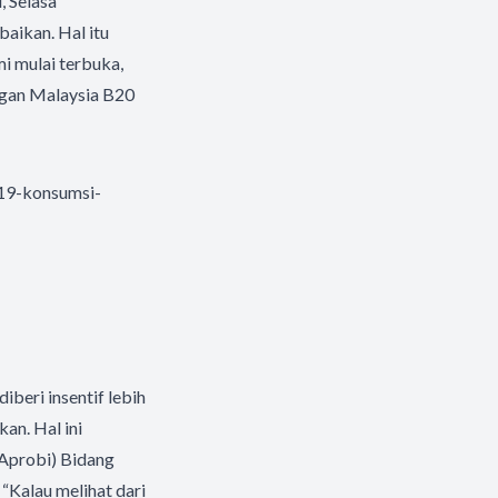
, Selasa
aikan. Hal itu
i mulai terbuka,
ngan Malaysia B20
19-konsumsi-
beri insentif lebih
an. Hal ini
(Aprobi) Bidang
“Kalau melihat dari