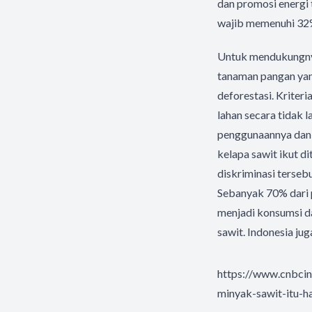
dan promosi energi
wajib memenuhi 32%
Untuk mendukungnya
tanaman pangan yang
deforestasi. Kriter
lahan secara tidak 
penggunaannya dan 
kelapa sawit ikut d
diskriminasi tersebu
Sebanyak 70% dari 
menjadi konsumsi da
sawit. Indonesia j
https://www.cnbci
minyak-sawit-itu-ha