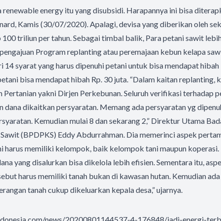
ya renewable energy itu yang disubsidi. Harapannya ini bisa ditera
rnard, Kamis (30/07/2020). Apalagi, devisa yang diberikan oleh sek
100 triliun per tahun. Sebagai timbal balik, Para petani sawit leb
engajuan Program replanting atau peremajaan kebun kelapa sawi
14 syarat yang harus dipenuhi petani untuk bisa mendapat hibah in
petani bisa mendapat hibah Rp. 30 juta. “Dalam kaitan replanting, 
Pertanian yakni Dirjen Perkebunan. Seluruh verifikasi terhadap 
n dana dikaitkan persyaratan. Memang ada persyaratan yg dipenuh
ersyaratan. Kemudian mulai 8 dan sekarang 2,” Direktur Utama Ba
 Sawit (BPDPKS) Eddy Abdurrahman. Dia memerinci aspek pertam
 harus memiliki kelompok, baik kelompok tani maupun koperasi. 
na yang disalurkan bisa dikelola lebih efisien. Sementara itu, asp
ersebut harus memiliki tanah bukan di kawasan hutan. Kemudian 
erangan tanah cukup dikeluarkan kepala desa,” ujarnya.
ndonesia.com/news/20200801144537-4-176848/jadi-energi-terb