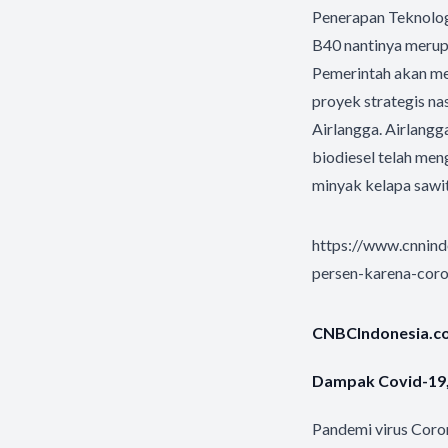
Penerapan Teknologi
B40 nantinya merup
Pemerintah akan me
proyek strategis nas
Airlangga. Airlang
biodiesel telah men
minyak kelapa sawit 
https://www.cnnin
persen-karena-cor
CNBCIndonesia.com
Dampak Covid-19, 
Pandemi virus Coro