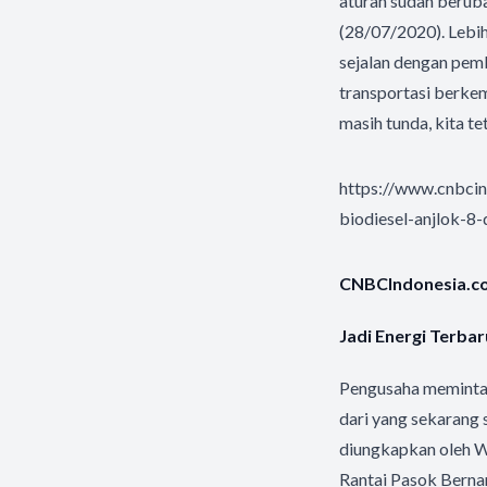
aturan sudah berubah
(28/07/2020). Lebih
sejalan dengan pem
transportasi berke
masih tunda, kita tet
https://www.cnbc
biodiesel-anjlok-8-
CNBCIndonesia.com
Jadi Energi Terbar
Pengusaha meminta b
dari yang sekarang s
diungkapkan oleh W
Rantai Pasok Bernar