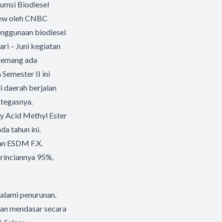
umsi Biodiesel
iew oleh CNBC
enggunaan biodiesel
ri – Juni kegiatan
. Memang ada
Semester II ini
 daerah berjalan
 tegasnya.
y Acid Methyl Ester
da tahun ini.
an ESDM F.X.
rinciannya 95%,
alami penurunan.
han mendasar secara