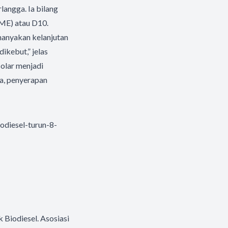
langga. Ia bilang
AME) atau D10.
nanyakan kelanjutan
dikebut,” jelas
olar menjadi
ya, penyerapan
diesel-turun-8-
Biodiesel. Asosiasi