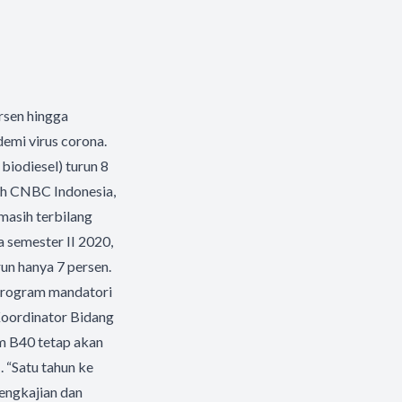
rsen hingga
emi virus corona.
biodiesel) turun 8
eh CNBC Indonesia,
masih terbilang
a semester II 2020,
run hanya 7 persen.
n program mandatori
Koordinator Bidang
m B40 tetap akan
 “Satu tahun ke
engkajian dan