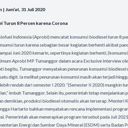
 Jum’at, 31 Juli 2020
l Turun 8 Persen karena Corona
iofuel Indonesia (Aprobi) mencatat konsumsi biodiesel turun 8 pe
nsumsi turun karena sebagian besar kegiatan berhenti akibat pand
ampai Juni 2020 kemarin, sepertinya kegiatan berhenti, (konsumsi 
a Umum Aprobi MP Tumanggor dalam acara Exclusive Interview ol
ati begitu, Tumanggor menyatakan penurunan konsumsi biodiesel 
satu digit. Ia melihat penurunan konsumsi masih akan terjadi hingg
lebih rendah dari semester I 2020. “(Semester II 2020) mungkin tu
 jalan,” imbuh Tumanggor. Selain itu, pemerintah tetap menjalanka
n demikian, produksi biodiesel otomatis akan terserap. Menteri 
ngga Hartarto bahkan menyatakan rencana implementasi progra
wal. Pemerintah akan menerapkan program tersebut pada Juli 2021.
menterian Energi dan Sumber Daya Mineral (ESDM) serta Badan P