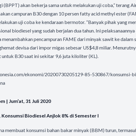
 (BPPT) akan bekerja sama untuk melakukan uji coba,” terang Air
akan campuran B30 dengan 10 persen fatty acid methyl ester (F
lakukan uji coba ke kendaraan bermotor. “Banyak pihak yang me
ional biodiesel yang sudah berjalan dua tahun. Ini pelaksanaannya 
ga menambahkan pencampuran FAME dari minyak sawit ke dalam s
ghemat devisa dari impor migas sebesar US$4,8 miliar. Menurutn
untuk B30 saat ini sekitar 9,6 juta kiloliter (KL).
donesia.com/ekonomi/20200730205129-85-530867/konsumsi-bio
ona
 | Jum’at, 31 Juli 2020
Konsumsi Biodiesel Anjlok 8% di Semester I
na membuat konsumsi bahan bakar minyak (BBM) turun, termasuk 