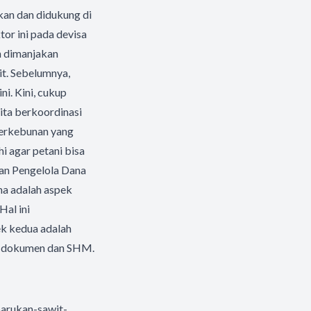
pkan dan didukung di
tor ini pada devisa
ih dimanjakan
t. Sebelumnya,
i. Kini, cukup
kita berkoordinasi
perkebunan yang
i agar petani bisa
dan Pengelola Dana
a adalah aspek
Hal ini
ek kedua adalah
ada dokumen dan SHM.
arukan-sawit-