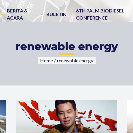
BERITA &
6TH PALM BIODIESEL
BULETIN
ACARA
CONFERENCE
renewable energy
Home
/
renewable energy