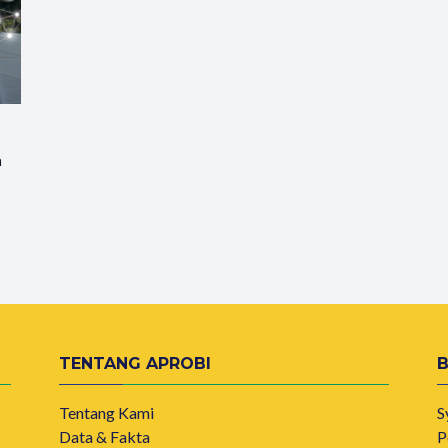
n
TENTANG APROBI
Tentang Kami
S
Data & Fakta
P