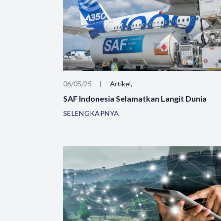
06/05/25
|
Artikel,
SAF Indonesia Selamatkan Langit Dunia
SELENGKAPNYA