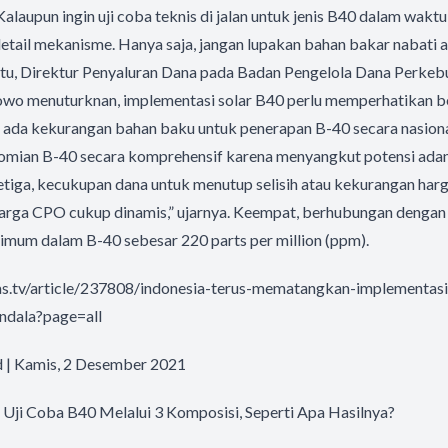
Kalaupun ingin uji coba teknis di jalan untuk jenis B40 dalam wakt
tail mekanisme. Hanya saja, jangan lupakan bahan bakar nabati alt
 itu, Direktur Penyaluran Dana pada Badan Pengelola Dana Perkeb
o menuturknan, implementasi solar B40 perlu memperhatikan be
h ada kekurangan bahan baku untuk penerapan B-40 secara nasiona
nomian B-40 secara komprehensif karena menyangkut potensi ad
Ketiga, kecukupan dana untuk menutup selisih atau kekurangan harga
arga CPO cukup dinamis,” ujarnya. Keempat, berhubungan dengan
imum dalam B-40 sebesar 220 parts per million (ppm).
s.tv/article/237808/indonesia-terus-mematangkan-implementasi
ndala?page=all
 | Kamis, 2 Desember 2021
ji Coba B40 Melalui 3 Komposisi, Seperti Apa Hasilnya?