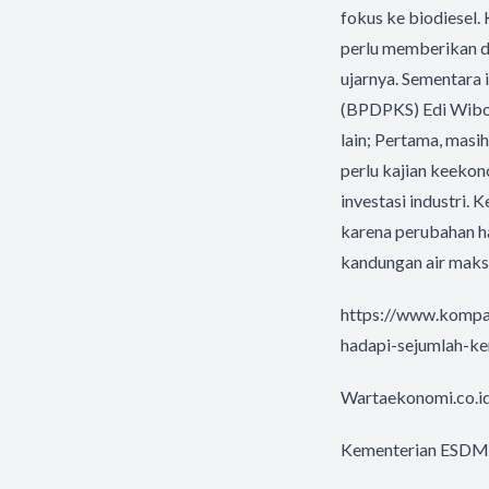
fokus ke biodiesel. 
perlu memberikan de
ujarnya. Sementara
(BPDPKS) Edi Wibow
lain; Pertama, masi
perlu kajian keeko
investasi industri. 
karena perubahan h
kandungan air maks
https://www.kompa
hadapi-sejumlah-ke
Wartaekonomi.co.id
Kementerian ESDM U