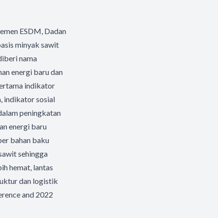
, Kemen ESDM, Dadan
asis minyak sawit
diberi nama
han energi baru dan
ertama indikator
 indikator sosial
dalam peningkatan
an energi baru
mber bahan baku
sawit sehingga
ih hemat, lantas
uktur dan logistik
ference and 2022