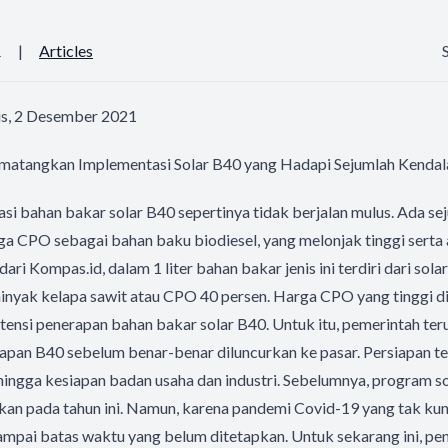
1
|
Articles
s, 2 Desember 2021
matangkan Implementasi Solar B40 yang Hadapi Sejumlah Kendal
i bahan bakar solar B40 sepertinya tidak berjalan mulus. Ada se
rga CPO sebagai bahan baku biodiesel, yang melonjak tinggi sert
ari Kompas.id, dalam 1 liter bahan bakar jenis ini terdiri dari sola
minyak kelapa sawit atau CPO 40 persen. Harga CPO yang tinggi 
ensi penerapan bahan bakar solar B40. Untuk itu, pemerintah ter
pan B40 sebelum benar-benar diluncurkan ke pasar. Persiapan t
, hingga kesiapan badan usaha dan industri. Sebelumnya, program s
kan pada tahun ini. Namun, karena pandemi Covid-19 yang tak kun
ampai batas waktu yang belum ditetapkan. Untuk sekarang ini, p