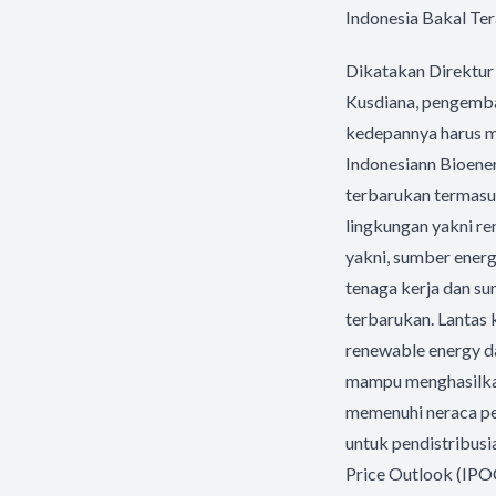
Indonesia Bakal Ter
Dikatakan Direktur
Kusdiana, pengemba
kedepannya harus me
Indonesiann Bioener
terbarukan termasuk
lingkungan yakni re
yakni, sumber ener
tenaga kerja dan s
terbarukan. Lantas 
renewable energy da
mampu menghasilkan
memenuhi neraca per
untuk pendistribusi
Price Outlook (IPOC