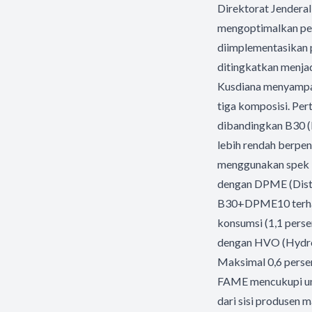
Direktorat Jendera
mengoptimalkan pem
diimplementasikan 
ditingkatkan menja
Kusdiana menyampai
tiga komposisi. Per
dibandingkan B30 
lebih rendah berpe
menggunakan spek F
dengan DPME (Distil
B30+DPME10 terhada
konsumsi (1,1 perse
dengan HVO (Hydrog
Maksimal 0,6 persen
FAME mencukupi unt
dari sisi produsen 