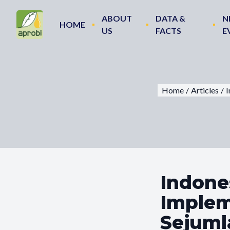
ABOUT
DATA &
N
HOME
US
FACTS
E
Home
/
Articles
/
I
Indone
Implem
Sejuml