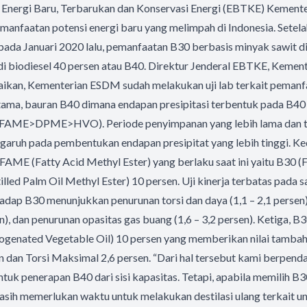
l Energi Baru, Terbarukan dan Konservasi Energi (EBTKE) Kement
anfaatan potensi energi baru yang melimpah di Indonesia. Setela
pada Januari 2020 lalu, pemanfaatan B30 berbasis minyak sawit 
di biodiesel 40 persen atau B40. Direktur Jenderal EBTKE, Keme
kan, Kementerian ESDM sudah melakukan uji lab terkait peman
tama, bauran B40 dimana endapan presipitasi terbentuk pada B40 
(FAME>DPME>HVO). Periode penyimpanan yang lebih lama dan t
ngaruh pada pembentukan endapan presipitat yang lebih tinggi. K
AME (Fatty Acid Methyl Ester) yang berlaku saat ini yaitu B30
led Palm Oil Methyl Ester) 10 persen. Uji kinerja terbatas pada 
p B30 menunjukkan penurunan torsi dan daya (1,1 – 2,1 persen)
n), dan penurunan opasitas gas buang (1,6 – 3,2 persen). Ketiga,
enated Vegetable Oil) 10 persen yang memberikan nilai tamba
 dan Torsi Maksimal 2,6 persen. “Dari hal tersebut kami berpend
uk penerapan B40 dari sisi kapasitas. Tetapi, apabila memilih
masih memerlukan waktu untuk melakukan destilasi ulang terkait u