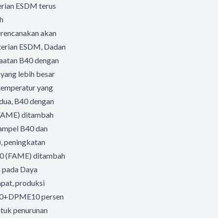
erian ESDM terus
h
direncanakan akan
nterian ESDM, Dadan
faatan B40 dengan
yang lebih besar
emperatur yang
edua, B40 dengan
 (FAME) ditambah
sampel B40 dan
, peningkatan
 B30 (FAME) ditambah
h pada Daya
apat, produksi
 B30+DPME10 persen
ntuk penurunan