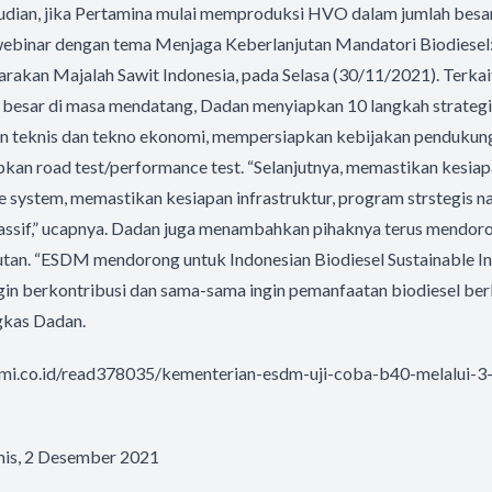
udian, jika Pertamina mulai memproduksi HVO dalam jumlah besar
ebinar dengan tema Menjaga Keberlanjutan Mandatori Biodiesel
rakan Majalah Sawit Indonesia, pada Selasa (30/11/2021). Terkai
 besar di masa mendatang, Dadan menyiapkan 10 langkah strategi
an teknis dan tekno ekonomi, mempersiapkan kebijakan penduku
apkan road test/performance test. “Selanjutnya, memastikan kesi
e system, memastikan kesiapan infrastruktur, program strstegis na
 massif,” ucapnya. Dadan juga menambahkan pihaknya terus mendo
utan. “ESDM mendorong untuk Indonesian Biodiesel Sustainable Ind
in berkontribusi dan sama-sama ingin pemanfaatan biodiesel ber
gkas Dadan.
mi.co.id/read378035/kementerian-esdm-uji-coba-b40-melalui-3-
mis, 2 Desember 2021