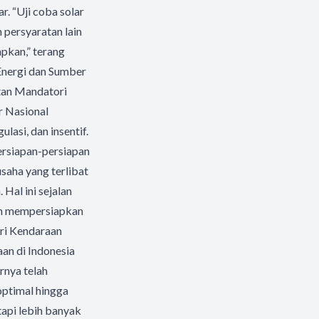
r. “Uji coba solar
 persyaratan lain
pkan,” terang
Energi dan Sumber
tan Mandatori
r Nasional
lasi, dan insentif.
persiapan-persiapan
saha yang terlibat
Hal ini sejalan
gah mempersiapkan
ri Kendaraan
an di Indonesia
rnya telah
optimal hingga
tapi lebih banyak