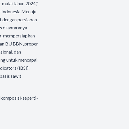
 mulai tahun 2024,”
: Indonesia Menuju
t dengan persiapan
s di antaranya
ng, mempersiapkan
apan BU BBN, proper
sional, dan
rong untuk mencapai
icators (IBSI).
basis sawit
komposisi-seperti-