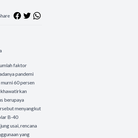
Share
a
jumlah faktor
a adanya pandemi
r murni 60 persen
dikhawatirkan
us berupaya
ersebut menyangkut
olar B-40
jung usai, rencana
enggunaan yang