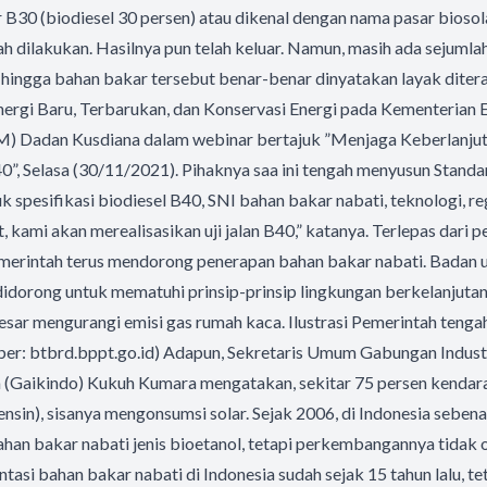
r B30 (biodiesel 30 persen) atau dikenal dengan nama pasar biosola
h dilakukan. Hasilnya pun telah keluar. Namun, masih ada sejumlah
 hingga bahan bakar tersebut benar-benar dinyatakan layak ditera
nergi Baru, Terbarukan, dan Konservasi Energi pada Kementerian 
) Dadan Kusdiana dalam webinar bertajuk ”Menjaga Keberlanju
0”, Selasa (30/11/2021). Pihaknya saa ini tengah menyusun Standa
k spesifikasi biodiesel B40, SNI bahan bakar nabati, teknologi, regu
 kami akan merealisasikan uji jalan B40,” katanya. Terlepas dari 
pemerintah terus mendorong penerapan bahan bakar nabati. Badan u
didorong untuk mematuhi prinsip-prinsip lingkungan berkelanjutan. 
esar mengurangi emisi gas rumah kaca. Ilustrasi Pemerintah ten
er: btbrd.bppt.go.id) Adapun, Sekretaris Umum Gabungan Indust
 (Gaikindo) Kukuh Kumara mengatakan, sekitar 75 persen kendara
nsin), sisanya mengonsumsi solar. Sejak 2006, di Indonesia sebena
n bakar nabati jenis bioetanol, tetapi perkembangannya tidak 
tasi bahan bakar nabati di Indonesia sudah sejak 15 tahun lalu, te