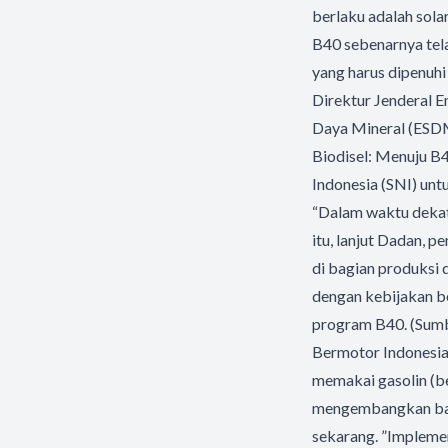
berlaku adalah sola
B40 sebenarnya tela
yang harus dipenuhi
Direktur Jenderal E
Daya Mineral (ESDM
Biodisel: Menuju B4
Indonesia (SNI) untu
“Dalam waktu dekat,
itu, lanjut Dadan, 
di bagian produksi 
dengan kebijakan b
program B40. (Sumb
Bermotor Indonesia
memakai gasolin (be
mengembangkan baha
sekarang. ”Implemen