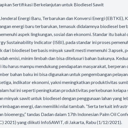
apkan Sertifikasi Berkelanjutan untuk Biodiesel Sawit
 Jenderal Energi Baru, Terbarukan dan Konversi Energi (EBTKE)
ngan energi baru terbarukan, temasuk didalamnya biodiesel berb
menuhi aspek lingkungan, sosial dan ekonomi. Standar itu bakal 
gy Sustainability Indicator (ISBI), pada standar ini proses pemenu
 dari biodiesel berbasis minyak sawit mesti memenuhi 3 apsek, p
ndah emisi, minim limbah dan bisa ditelusuri bahan bakunya. Kedua,
gi itu harus mampu mendukung pendapatan masyarakat, berperan 
umber bahan baku ini bisa digunakan untuk pengembangan pelayan
ketiga, indikator ekonomi, yakni meningkatkan produktivitas su
lam hal ini seperti peningkatan produktivitas perkebunan kelapa 
 minyak sawit untuk biodiesel dengan penggunaan lahan yang leb
imbagan energi, dan memiliki nilai tambah. “Serta terkait infrastr
an bioenergy,” tandas Dadan dalam 17th Indonesian Palm Oil Con
) 2021) yang diikuti InfoSAWIT, di Jakarta, Rabu (1/12/2021).