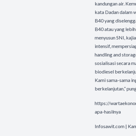
kandungan air. Kem
kata Dadan dalam w
B40 yang diselengga
B40 atau yang lebih
menyusun SNI, kaji
intensif, mempersi
handling and storag
sosialisasi secara
biodiesel berkelanj
Kami sama-sama ing
berkelanjutan,” pun
https://wartaekono
apa-hasilnya
Infosawit.com | Ka