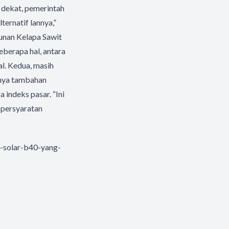
u dekat, pemerintah
ernatif lannya,”
unan Kelapa Sawit
berapa hal, antara
l. Kedua, masih
anya tambahan
 indeks pasar. “Ini
 persyaratan
-solar-b40-yang-