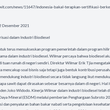
wit.com/news/11647/indonesia-bakal-terapkan-sertifikasi-berke
, 2 Desember 2021
isasi dalam Industri Biodiesel
tuk terus mensukseskan program pemerintah dalam program hiliris
utama dalam industri biodiesel. Wilmar percaya bahwa biodiesel ak
tuan rumah di negeri sendiri. Direktur Wilmar Erik Tjia mengataka
ya mencakup soal bisnis saja tetapi juga bentuk kontribusi perus
mendukung industri biodiesel secara tidak langsung ikut mendukung
apa sawit dapat dirasakan sebesar besarnya dalam di negeri. Hal it
den Joko Widodo. Kinerja Wilmar dalam industri biodiesel telah 
Daya Mineral (ESDM) melalui pemberian Penghargaan Subroto 20
i dan penyaluran bahan bakar nabati serta pengelolaan kesehatan