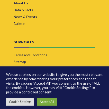
About Us
Data & Facts
News & Events
Bulletin
SUPPORTS
Terms and Conditions
Sitemap
Contact Us
We use cookies on our website to give you the most relevant
experience by remembering your preferences and repeat
visits. By clicking “Accept All”, you consent to the use of ALL
the cookies. However, you may visit "Cookie Settings" to
provide a controlled consent.
© Copyright 2026 | Indonesia Biofuel Producer Association
Cookie Settings
Accept All