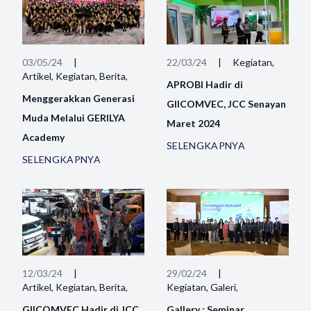
03/05/24
|
22/03/24
|
Kegiatan,
Artikel, Kegiatan, Berita,
APROBI Hadir di
Menggerakkan Generasi
GIICOMVEC, JCC Senayan
Muda Melalui GERILYA
Maret 2024
Academy
SELENGKAPNYA
SELENGKAPNYA
12/03/24
|
29/02/24
|
Artikel, Kegiatan, Berita,
Kegiatan, Galeri,
GIICOMVEC Hadir di JCC
Gallery : Seminar