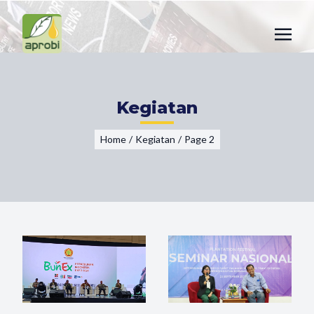
Kegiatan
Home
/
Kegiatan
/
Page 2